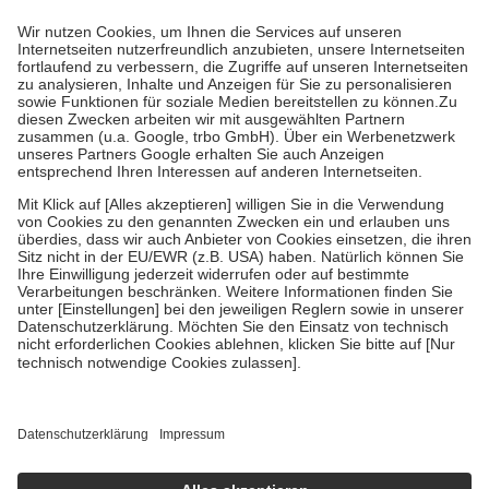
Prozent des Abgabepreises,
mindestens
jedoch
fünf Euro
und
höchstens zehn Euro.
Es sind jedoch nie mehr als die tatsächlichen
Kosten der Leistung zu entrichten.
Diese Regeln gelten grundsätzlich auch für Online-Apotheken.
Bei Heilmitteln und häuslicher Krankenpflege beträgt die
Zuzahlung zehn Prozent der Kosten sowie zehn Euro je
Verordnung.
Um das Engagement der Versicherten für ihre eigene Gesundheit zu
stärken und die besondere Stellung der Familie zu unterstützen,
fallen
keine Zuzahlungen
an bei:
• Kindern und Jugendlichen bis zum vollendeten 18. Lebensjahr
mit Ausnahme der Fahrkosten
• Untersuchungen zur Vorsorge und Früherkennung, die von der
GKV getragen werden
• empfohlenen Schutzimpfungen
• Harn- und Blutteststreifen
Wir nutzen Trusted Shops als unabhängigen Dienstleister für die
Einholung von Bewertungen. Trusted Shops hat Maßnahmen
getroffen, um sicherzustellen, dass es sich um echte Bewertungen
handelt. Mehr Informationen findest du hier:
https://help.etrusted.com/hc/de/articles/4419944605341