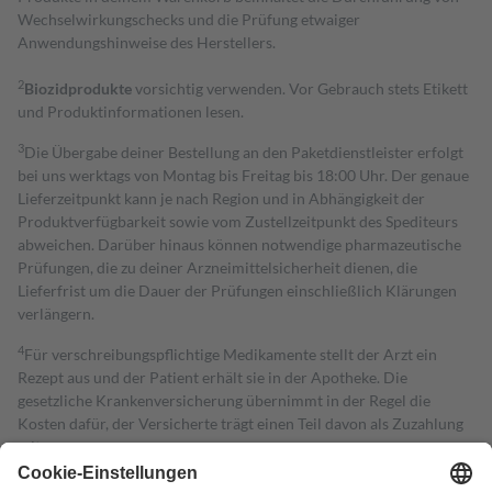
Wechselwirkungschecks und die Prüfung etwaiger
Anwendungshinweise des Herstellers.
2
Biozidprodukte
vorsichtig verwenden. Vor Gebrauch stets Etikett
und Produktinformationen lesen.
3
Die Übergabe deiner Bestellung an den Paketdienstleister erfolgt
bei uns werktags von Montag bis Freitag bis 18:00 Uhr. Der genaue
Lieferzeitpunkt kann je nach Region und in Abhängigkeit der
Produktverfügbarkeit sowie vom Zustellzeitpunkt des Spediteurs
abweichen. Darüber hinaus können notwendige pharmazeutische
Prüfungen, die zu deiner Arzneimittelsicherheit dienen, die
Lieferfrist um die Dauer der Prüfungen einschließlich Klärungen
verlängern.
4
Für verschreibungspflichtige Medikamente stellt der Arzt ein
Rezept aus und der Patient erhält sie in der Apotheke. Die
gesetzliche Krankenversicherung übernimmt in der Regel die
Kosten dafür, der Versicherte trägt einen Teil davon als Zuzahlung
mit.
Grundsätzlich leisten Mitglieder Zuzahlungen in Höhe von zehn