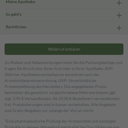
Meine Apotheke
So geht's
Rechtliches
Widerruf erklären
Zu Risiken und Nebenwirkungen lesen Sie die Packungsbeilage und
fragen Sie Ihre Ärztin, Ihren Arzt oder in Ihrer Apotheke. AVP:
Üblicher Apothekenverkaufspreis berechnet nach der
Arzneimittelpreisverordnung. UVP: Unverbindliche
Preisempfehlung des Herstellers. Die angegebenen Preise
beinhalten die gesetzlich vorgeschriebene Mehrwertsteuer, ggf.
zzgl. 3,95 € Versandkosten. Ab 29,00 € Bestell­wert versand­kosten­
frei. Preisänderungen und Irrtümer vorbehalten. Alle Angebote
und Gratis-Beigaben nur solange der Vorrat reicht.
1
Eine pharmazeutische Prüfung der Arzneimittel und sonstigen
Produkte in deinem Warenkorb beinhaltet die Durchführung von