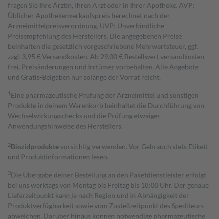
fragen Sie Ihre Ärztin, Ihren Arzt oder in Ihrer Apotheke. AVP:
Üblicher Apothekenverkaufspreis berechnet nach der
Arzneimittelpreisverordnung. UVP: Unverbindliche
Preisempfehlung des Herstellers. Die angegebenen Preise
beinhalten die gesetzlich vorgeschriebene Mehrwertsteuer, ggf.
zzgl. 3,95 € Versandkosten. Ab 29,00 € Bestell­wert versand­kosten­
frei. Preisänderungen und Irrtümer vorbehalten. Alle Angebote
und Gratis-Beigaben nur solange der Vorrat reicht.
1
Eine pharmazeutische Prüfung der Arzneimittel und sonstigen
Produkte in deinem Warenkorb beinhaltet die Durchführung von
Wechselwirkungschecks und die Prüfung etwaiger
Anwendungshinweise des Herstellers.
2
Biozidprodukte
vorsichtig verwenden. Vor Gebrauch stets Etikett
und Produktinformationen lesen.
3
Die Übergabe deiner Bestellung an den Paketdienstleister erfolgt
bei uns werktags von Montag bis Freitag bis 18:00 Uhr. Der genaue
Lieferzeitpunkt kann je nach Region und in Abhängigkeit der
Produktverfügbarkeit sowie vom Zustellzeitpunkt des Spediteurs
abweichen. Darüber hinaus können notwendige pharmazeutische