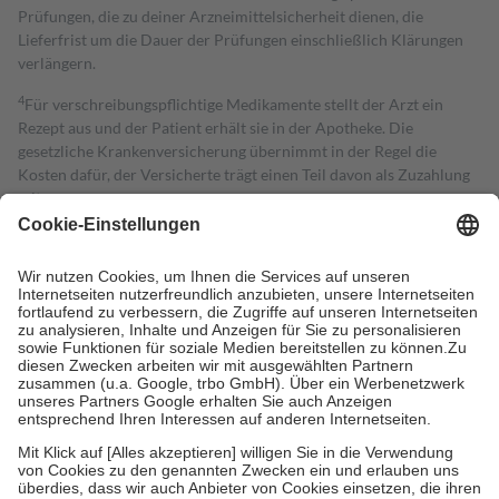
Prüfungen, die zu deiner Arzneimittelsicherheit dienen, die
Lieferfrist um die Dauer der Prüfungen einschließlich Klärungen
verlängern.
4
Für verschreibungspflichtige Medikamente stellt der Arzt ein
Rezept aus und der Patient erhält sie in der Apotheke. Die
gesetzliche Krankenversicherung übernimmt in der Regel die
Kosten dafür, der Versicherte trägt einen Teil davon als Zuzahlung
mit.
Grundsätzlich leisten Mitglieder Zuzahlungen in Höhe von zehn
Prozent des Abgabepreises,
mindestens
jedoch
fünf Euro
und
höchstens zehn Euro.
Es sind jedoch nie mehr als die tatsächlichen
Kosten der Leistung zu entrichten.
Diese Regeln gelten grundsätzlich auch für Online-Apotheken.
Bei Heilmitteln und häuslicher Krankenpflege beträgt die
Zuzahlung zehn Prozent der Kosten sowie zehn Euro je
Verordnung.
Um das Engagement der Versicherten für ihre eigene Gesundheit zu
stärken und die besondere Stellung der Familie zu unterstützen,
fallen
keine Zuzahlungen
an bei:
• Kindern und Jugendlichen bis zum vollendeten 18. Lebensjahr