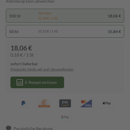
Abbildung kann abweichen
Spartipp
100 St
18,06 €
(0,18 € / 1 St)
50 St
15,84 €
(0,32 € / 1 St)
18,06 €
0,18 € / 1 St
sofort lieferbar
Preise inkl. MwSt. ggf. zzgl. Versandkosten
E-Rezept einlösen
Persönliche Beratung