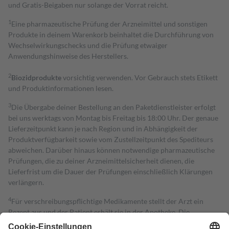
und Gratis-Beigaben nur solange der Vorrat reicht.
1
Eine pharmazeutische Prüfung der Arzneimittel und sonstigen
Produkte in deinem Warenkorb beinhaltet die Durchführung von
Wechselwirkungschecks und die Prüfung etwaiger
Anwendungshinweise des Herstellers.
2
Biozidprodukte
vorsichtig verwenden. Vor Gebrauch stets Etikett
und Produktinformationen lesen.
3
Die Übergabe deiner Bestellung an den Paketdienstleister erfolgt
bei uns werktags von Montag bis Freitag bis 18:00 Uhr. Der genaue
Lieferzeitpunkt kann je nach Region und in Abhängigkeit der
Produktverfügbarkeit sowie vom Zustellzeitpunkt des Spediteurs
abweichen. Darüber hinaus können notwendige pharmazeutische
Prüfungen, die zu deiner Arzneimittelsicherheit dienen, die
Lieferfrist um die Dauer der Prüfungen einschließlich Klärungen
verlängern.
4
Für verschreibungspflichtige Medikamente stellt der Arzt ein
Rezept aus und der Patient erhält sie in der Apotheke. Die
gesetzliche Krankenversicherung übernimmt in der Regel die