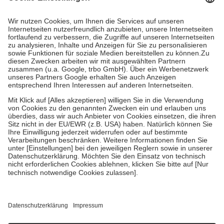
Kosten dafür, der Versicherte trägt einen Teil davon als Zuzahlung
mit.
Grundsätzlich leisten Mitglieder Zuzahlungen in Höhe von zehn
Prozent des Abgabepreises,
mindestens
jedoch
fünf Euro
und
höchstens zehn Euro.
Es sind jedoch nie mehr als die tatsächlichen
Kosten der Leistung zu entrichten.
Diese Regeln gelten grundsätzlich auch für Online-Apotheken.
Bei Heilmitteln und häuslicher Krankenpflege beträgt die
Zuzahlung zehn Prozent der Kosten sowie zehn Euro je
Verordnung.
Um das Engagement der Versicherten für ihre eigene Gesundheit zu
stärken und die besondere Stellung der Familie zu unterstützen,
fallen
keine Zuzahlungen
an bei:
• Kindern und Jugendlichen bis zum vollendeten 18. Lebensjahr
mit Ausnahme der Fahrkosten
• Untersuchungen zur Vorsorge und Früherkennung, die von der
GKV getragen werden
• empfohlenen Schutzimpfungen
• Harn- und Blutteststreifen
Wir nutzen Trusted Shops als unabhängigen Dienstleister für die
Einholung von Bewertungen. Trusted Shops hat Maßnahmen