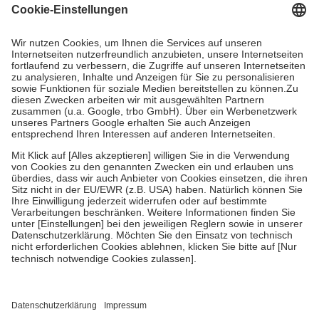
Grundsätzlich leisten Mitglieder Zuzahlungen in Höhe von zehn
Prozent des Abgabepreises,
mindestens
jedoch
fünf Euro
und
höchstens zehn Euro.
Es sind jedoch nie mehr als die tatsächlichen
Kosten der Leistung zu entrichten.
Diese Regeln gelten grundsätzlich auch für Online-Apotheken.
Bei Heilmitteln und häuslicher Krankenpflege beträgt die
Zuzahlung zehn Prozent der Kosten sowie zehn Euro je
Verordnung.
Um das Engagement der Versicherten für ihre eigene Gesundheit zu
stärken und die besondere Stellung der Familie zu unterstützen,
fallen
keine Zuzahlungen
an bei:
• Kindern und Jugendlichen bis zum vollendeten 18. Lebensjahr
mit Ausnahme der Fahrkosten
• Untersuchungen zur Vorsorge und Früherkennung, die von der
GKV getragen werden
• empfohlenen Schutzimpfungen
• Harn- und Blutteststreifen
Wir nutzen Trusted Shops als unabhängigen Dienstleister für die
Einholung von Bewertungen. Trusted Shops hat Maßnahmen
getroffen, um sicherzustellen, dass es sich um echte Bewertungen
handelt. Mehr Informationen findest du hier: