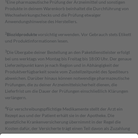
1
Eine pharmazeutische Prüfung der Arzneimittel und sonstigen
Produkte in deinem Warenkorb beinhaltet die Durchführung von
Wechselwirkungschecks und die Prüfung etwaiger
Anwendungshinweise des Herstellers.
2
Biozidprodukte
vorsichtig verwenden. Vor Gebrauch stets Etikett
und Produktinformationen lesen.
3
Die Übergabe deiner Bestellung an den Paketdienstleister erfolgt
bei uns werktags von Montag bis Freitag bis 18:00 Uhr. Der genaue
Lieferzeitpunkt kann je nach Region und in Abhängigkeit der
Produktverfügbarkeit sowie vom Zustellzeitpunkt des Spediteurs
abweichen. Darüber hinaus können notwendige pharmazeutische
Prüfungen, die zu deiner Arzneimittelsicherheit dienen, die
Lieferfrist um die Dauer der Prüfungen einschließlich Klärungen
verlängern.
4
Für verschreibungspflichtige Medikamente stellt der Arzt ein
Rezept aus und der Patient erhält sie in der Apotheke. Die
gesetzliche Krankenversicherung übernimmt in der Regel die
Kosten dafür, der Versicherte trägt einen Teil davon als Zuzahlung
mit.