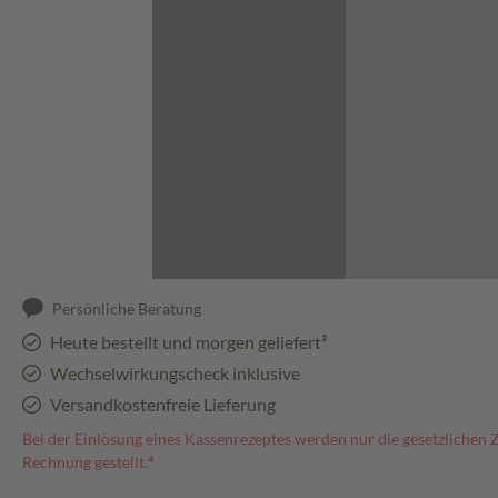
Abbildung kann abweichen
Persönliche Beratung
Heute bestellt und morgen geliefert³
Wechselwirkungscheck inklusive
Versandkostenfreie Lieferung
Bei der Einlösung eines Kassenrezeptes werden nur die gesetzlichen 
Rechnung gestellt.⁴