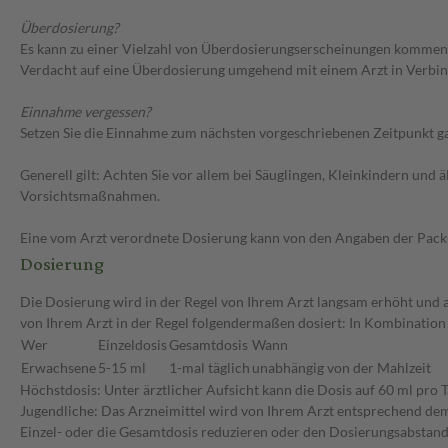
Überdosierung?
Es kann zu einer Vielzahl von Überdosierungserscheinungen kommen,
Verdacht auf eine Überdosierung umgehend mit einem Arzt in Verbi
Einnahme vergessen?
Setzen Sie die Einnahme zum nächsten vorgeschriebenen Zeitpunkt gan
Generell gilt: Achten Sie vor allem bei Säuglingen, Kleinkindern un
Vorsichtsmaßnahmen.
Eine vom Arzt verordnete Dosierung kann von den Angaben der Packun
Dosierung
Die Dosierung wird in der Regel von Ihrem Arzt langsam erhöht und a
von Ihrem Arzt in der Regel folgendermaßen dosiert: In Kombination
Wer
Einzeldosis
Gesamtdosis
Wann
Erwachsene
5-15 ml
1-mal täglich
unabhängig von der Mahlzeit
Höchstdosis: Unter ärztlicher Aufsicht kann die Dosis auf 60 ml pro 
Jugendliche: Das Arzneimittel wird von Ihrem Arzt entsprechend dem
Einzel- oder die Gesamtdosis reduzieren oder den Dosierungsabstand 