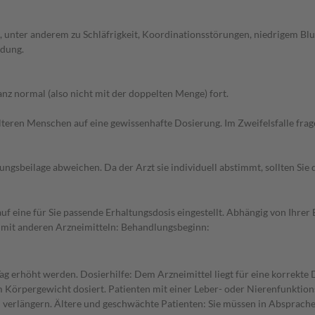
 unter anderem zu Schläfrigkeit, Koordinationsstörungen, niedrigem Bl
ndung.
z normal (also nicht mit der doppelten Menge) fort.
d älteren Menschen auf eine gewissenhafte Dosierung. Im Zweifelsfalle f
gsbeilage abweichen. Da der Arzt sie individuell abstimmt, sollten Si
uf eine für Sie passende Erhaltungsdosis eingestellt. Abhängig von Ihr
 mit anderen Arzneimitteln: Behandlungsbeginn:
Tag erhöht werden. Dosierhilfe: Dem Arzneimittel liegt für eine korrekte
 Körpergewicht dosiert. Patienten mit einer Leber- oder Nierenfunktions
verlängern. Ältere und geschwächte Patienten: Sie müssen in Absprache 