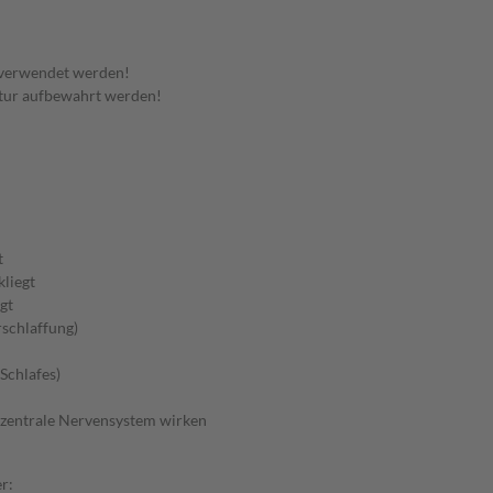
 verwendet werden!
tur aufbewahrt werden!
t
kliegt
gt
schlaffung)
Schlafes)
s zentrale Nervensystem wirken
r: