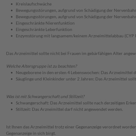
Kreislaufschwäche
Bewegungsstörungen, aufgrund von Schädigung der Nervenbahne
Bewegungsstörungen, aufgrund von Schädigung der Nervenbahn
Eingeschränkte Nierenfunktion
Eingeschränkte Leberfunktion
Enzymstörung mit langsamem/keinem Arzneimittelabbau (CYP
Das Arzneimittel sollte nicht bei Frauen im gebärfähigen Alter ang
Welche Altersgruppe ist zu beachten?
Neugeborene in den ersten 4 Lebenswochen: Das Arzneimittel d
Säuglinge und Kleinkinder unter 2 Jahren: Das Arzneimittel soll
Was ist mit Schwangerschaft und Stillzeit?
Schwangerschaft: Das Arzneimittel sollte nach derzeitigen Erk
Stillzeit: Das Arzneimittel darf nicht angewendet werden.
Ist Ihnen das Arzneimittel trotz einer Gegenanzeige verordnet worden
Gegenanzeige in sich birgt.