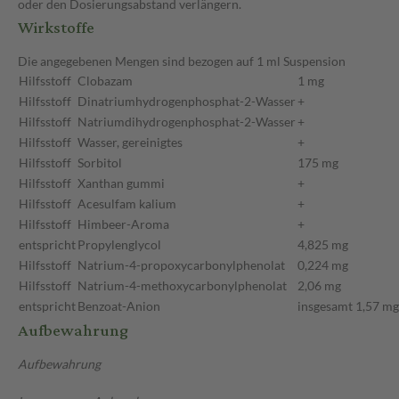
oder den Dosierungsabstand verlängern.
Wirkstoffe
Die angegebenen Mengen sind bezogen auf 1 ml Suspension
Hilfsstoff
Clobazam
1 mg
Hilfsstoff
Dinatriumhydrogenphosphat-2-Wasser
+
Hilfsstoff
Natriumdihydrogenphosphat-2-Wasser
+
Hilfsstoff
Wasser, gereinigtes
+
Hilfsstoff
Sorbitol
175 mg
Hilfsstoff
Xanthan gummi
+
Hilfsstoff
Acesulfam kalium
+
Hilfsstoff
Himbeer-Aroma
+
entspricht
Propylenglycol
4,825 mg
Hilfsstoff
Natrium-4-propoxycarbonylphenolat
0,224 mg
Hilfsstoff
Natrium-4-methoxycarbonylphenolat
2,06 mg
entspricht
Benzoat-Anion
insgesamt 1,57 mg
Aufbewahrung
Aufbewahrung