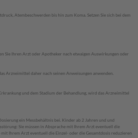
utdruck, Atembeschwerden bis hin zum Koma. Setzen Sie sich bei dem
ragen Sie Ihren Arzt oder Apotheker nach etwaigen Auswirkungen oder
e das Arzneimittel daher nach seinen Anweisungen anwenden.
er Erkrankung und dem Stadium der Behandlung, wird das Arzneimittel
 Dosierung ein Messbehältnis bei. Kinder ab 2 Jahren und und
störung: Sie müssen in Absprache mit Ihrem Arzt eventuell die
mit Ihrem Arzt eventuell die Einzel- oder die Gesamtdosis reduzieren