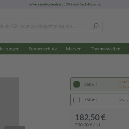
versandkostenfrei
ab 29 € und für E-Rezepte
letzungen
Sonnenschutz
Marken
Themenwelten
Sparti
250 ml
(730,00
150 ml
(761,73
182,50 €
730,00 € / 1 l