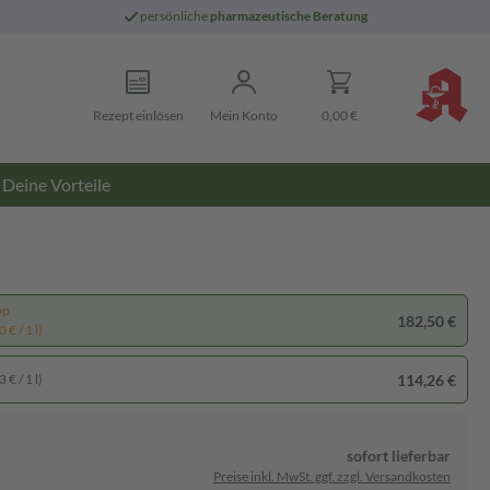
persönliche
pharmazeutische Beratung
Rezept einlösen
Mein Konto
0,00 €
Deine Vorteile
pp
182,50 €
 € / 1 l)
114,26 €
 € / 1 l)
sofort lieferbar
Preise inkl. MwSt. ggf. zzgl. Versandkosten