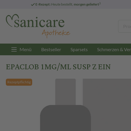
3
E-Rezept:
Heute bestellt,
morgen geliefert
Menü
Bestseller
Sparsets
Schmerzen & Ver
EPACLOB 1MG/ML SUSP Z EIN
Rezeptpflichtig