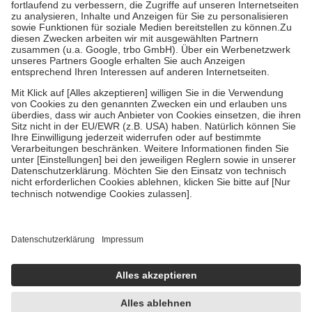
Prozent des Abgabepreises,
mindestens
jedoch
fünf Euro
und
höchstens zehn Euro.
Es sind jedoch nie mehr als die tatsächlichen
Kosten der Leistung zu entrichten.
Diese Regeln gelten grundsätzlich auch für Online-Apotheken.
Bei Heilmitteln und häuslicher Krankenpflege beträgt die
Zuzahlung zehn Prozent der Kosten sowie zehn Euro je
Verordnung.
Um das Engagement der Versicherten für ihre eigene Gesundheit zu
stärken und die besondere Stellung der Familie zu unterstützen,
fallen
keine Zuzahlungen
an bei:
• Kindern und Jugendlichen bis zum vollendeten 18. Lebensjahr
mit Ausnahme der Fahrkosten
• Untersuchungen zur Vorsorge und Früherkennung, die von der
GKV getragen werden
• empfohlenen Schutzimpfungen
• Harn- und Blutteststreifen
Wir nutzen Trusted Shops als unabhängigen Dienstleister für die
Einholung von Bewertungen. Trusted Shops hat Maßnahmen
getroffen, um sicherzustellen, dass es sich um echte Bewertungen
handelt. Mehr Informationen findest du hier:
https://help.etrusted.com/hc/de/articles/4419944605341