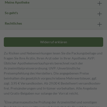
Meine Apotheke
So geht's
Rechtliches
Widerruf erklären
Zu Risiken und Nebenwirkungen lesen Sie die Packungsbeilage und
fragen Sie Ihre Ärztin, Ihren Arzt oder in Ihrer Apotheke. AVP:
Üblicher Apothekenverkaufspreis berechnet nach der
Arzneimittelpreisverordnung. UVP: Unverbindliche
Preisempfehlung des Herstellers. Die angegebenen Preise
beinhalten die gesetzlich vorgeschriebene Mehrwertsteuer, ggf.
zzgl. 3,95 € Versandkosten. Ab 29,00 € Bestell­wert versand­kosten­
frei. Preisänderungen und Irrtümer vorbehalten. Alle Angebote
und Gratis-Beigaben nur solange der Vorrat reicht.
1
Eine pharmazeutische Prüfung der Arzneimittel und sonstigen