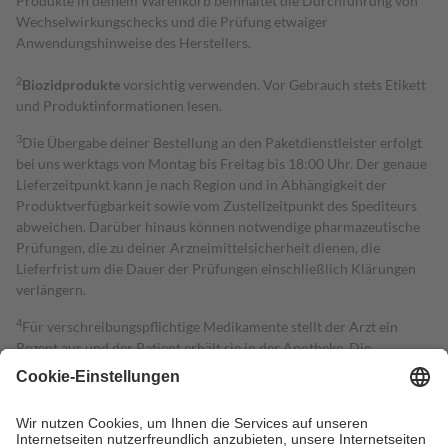
Produkte in deinem Warenkorb beinhaltet die Durchführung von
Wechselwirkungschecks und die Prüfung etwaiger
Anwendungshinweise des Herstellers.
2
Biozidprodukte
vorsichtig verwenden. Vor Gebrauch stets Etikett
und Produktinformationen lesen.
3
Die Übergabe deiner Bestellung an den Paketdienstleister erfolgt
bei uns werktags von Montag bis Freitag bis 18:00 Uhr. Der genaue
Lieferzeitpunkt kann je nach Region und in Abhängigkeit der
Produktverfügbarkeit sowie vom Zustellzeitpunkt des Spediteurs
abweichen. Darüber hinaus können notwendige pharmazeutische
Prüfungen, die zu deiner Arzneimittelsicherheit dienen, die
Lieferfrist um die Dauer der Prüfungen einschließlich Klärungen
verlängern.
4
Für verschreibungspflichtige Medikamente stellt der Arzt ein
Rezept aus und der Patient erhält sie in der Apotheke. Die
gesetzliche Krankenversicherung übernimmt in der Regel die
Kosten dafür, der Versicherte trägt einen Teil davon als Zuzahlung
mit.
Grundsätzlich leisten Mitglieder Zuzahlungen in Höhe von zehn