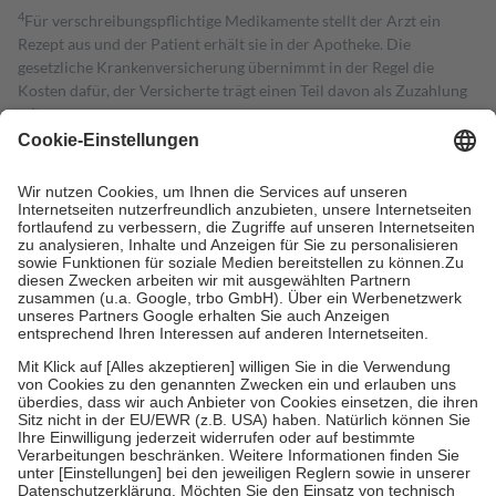
4
Für verschreibungspflichtige Medikamente stellt der Arzt ein
Rezept aus und der Patient erhält sie in der Apotheke. Die
gesetzliche Krankenversicherung übernimmt in der Regel die
Kosten dafür, der Versicherte trägt einen Teil davon als Zuzahlung
mit.
Grundsätzlich leisten Mitglieder Zuzahlungen in Höhe von zehn
Prozent des Abgabepreises,
mindestens
jedoch
fünf Euro
und
höchstens zehn Euro.
Es sind jedoch nie mehr als die tatsächlichen
Kosten der Leistung zu entrichten.
Diese Regeln gelten grundsätzlich auch für Online-Apotheken.
Bei Heilmitteln und häuslicher Krankenpflege beträgt die
Zuzahlung zehn Prozent der Kosten sowie zehn Euro je
Verordnung.
Um das Engagement der Versicherten für ihre eigene Gesundheit zu
stärken und die besondere Stellung der Familie zu unterstützen,
fallen
keine Zuzahlungen
an bei:
• Kindern und Jugendlichen bis zum vollendeten 18. Lebensjahr
mit Ausnahme der Fahrkosten
• Untersuchungen zur Vorsorge und Früherkennung, die von der
GKV getragen werden
• empfohlenen Schutzimpfungen