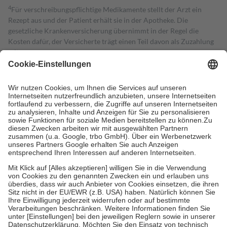
4
Für verschreibungspflichtige Medikamente stellt der Arzt ein
Rezept aus und der Patient erhält sie in der Apotheke. Die
gesetzliche Krankenversicherung übernimmt in der Regel die
Kosten dafür, der Versicherte trägt einen Teil davon als Zuzahlung
mit.
Grundsätzlich leisten Mitglieder Zuzahlungen in Höhe von zehn
Prozent des Abgabepreises,
mindestens
jedoch
fünf Euro
und
höchstens zehn Euro.
Es sind jedoch nie mehr als die tatsächlichen
Kosten der Leistung zu entrichten.
Diese Regeln gelten grundsätzlich auch für Online-Apotheken.
Bei Heilmitteln und häuslicher Krankenpflege beträgt die
Zuzahlung zehn Prozent der Kosten sowie zehn Euro je
Verordnung.
Um das Engagement der Versicherten für ihre eigene Gesundheit zu
stärken und die besondere Stellung der Familie zu unterstützen,
fallen
keine Zuzahlungen
an bei:
• Kindern und Jugendlichen bis zum vollendeten 18. Lebensjahr
mit Ausnahme der Fahrkosten
• Untersuchungen zur Vorsorge und Früherkennung, die von der
GKV getragen werden
• empfohlenen Schutzimpfungen