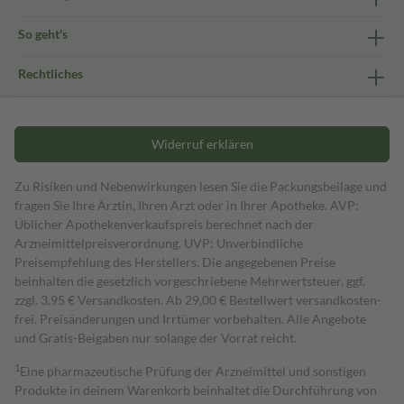
So geht's
Rechtliches
Widerruf erklären
Zu Risiken und Nebenwirkungen lesen Sie die Packungsbeilage und
fragen Sie Ihre Ärztin, Ihren Arzt oder in Ihrer Apotheke. AVP:
Üblicher Apothekenverkaufspreis berechnet nach der
Arzneimittelpreisverordnung. UVP: Unverbindliche
Preisempfehlung des Herstellers. Die angegebenen Preise
beinhalten die gesetzlich vorgeschriebene Mehrwertsteuer, ggf.
zzgl. 3,95 € Versandkosten. Ab 29,00 € Bestell­wert versand­kosten­
frei. Preisänderungen und Irrtümer vorbehalten. Alle Angebote
und Gratis-Beigaben nur solange der Vorrat reicht.
1
Eine pharmazeutische Prüfung der Arzneimittel und sonstigen
Produkte in deinem Warenkorb beinhaltet die Durchführung von