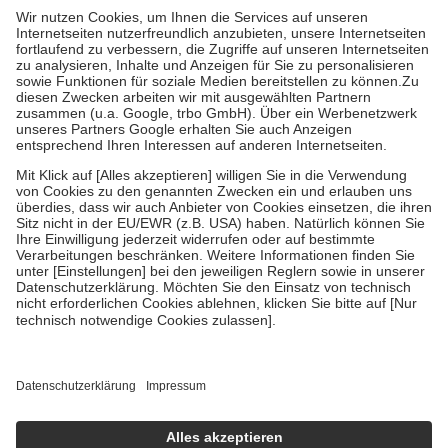
höchstens zehn Euro.
Es sind jedoch nie mehr als die tatsächlichen
Kosten der Leistung zu entrichten.
Diese Regeln gelten grundsätzlich auch für Online-Apotheken.
Bei Heilmitteln und häuslicher Krankenpflege beträgt die
Zuzahlung zehn Prozent der Kosten sowie zehn Euro je
Verordnung.
Um das Engagement der Versicherten für ihre eigene Gesundheit zu
stärken und die besondere Stellung der Familie zu unterstützen,
fallen
keine Zuzahlungen
an bei:
• Kindern und Jugendlichen bis zum vollendeten 18. Lebensjahr
mit Ausnahme der Fahrkosten
• Untersuchungen zur Vorsorge und Früherkennung, die von der
GKV getragen werden
• empfohlenen Schutzimpfungen
• Harn- und Blutteststreifen
Wir nutzen Trusted Shops als unabhängigen Dienstleister für die
Einholung von Bewertungen. Trusted Shops hat Maßnahmen
getroffen, um sicherzustellen, dass es sich um echte Bewertungen
handelt. Mehr Informationen findest du hier:
https://help.etrusted.com/hc/de/articles/4419944605341