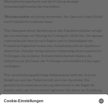
Wechselwirkungschecks und die Prüfung etwaiger
Anwendungshinweise des Herstellers.
2
Biozidprodukte
vorsichtig verwenden. Vor Gebrauch stets Etikett
und Produktinformationen lesen.
3
Die Übergabe deiner Bestellung an den Paketdienstleister erfolgt
bei uns werktags von Montag bis Freitag bis 18:00 Uhr. Der genaue
Lieferzeitpunkt kann je nach Region und in Abhängigkeit der
Produktverfügbarkeit sowie vom Zustellzeitpunkt des Spediteurs
abweichen. Darüber hinaus können notwendige pharmazeutische
Prüfungen, die zu deiner Arzneimittelsicherheit dienen, die
Lieferfrist um die Dauer der Prüfungen einschließlich Klärungen
verlängern.
4
Für verschreibungspflichtige Medikamente stellt der Arzt ein
Rezept aus und der Patient erhält sie in der Apotheke. Die
gesetzliche Krankenversicherung übernimmt in der Regel die
Kosten dafür, der Versicherte trägt einen Teil davon als Zuzahlung
mit.
Grundsätzlich leisten Mitglieder Zuzahlungen in Höhe von zehn
Prozent des Abgabepreises,
mindestens
jedoch
fünf Euro
und