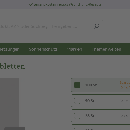
versandkostenfrei
ab 29 € und für E-Rezepte
letzungen
Sonnenschutz
Marken
Themenwelten
abletten
Sparti
100 St
(0,46 € 
50 St
(0,59 € 
28 St
(0,76 € 