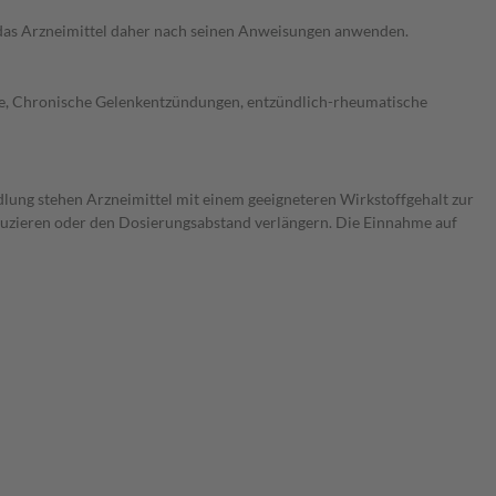
e das Arzneimittel daher nach seinen Anweisungen anwenden.
ose, Chronische Gelenkentzündungen, entzündlich-rheumatische
dlung stehen Arzneimittel mit einem geeigneteren Wirkstoffgehalt zur
eduzieren oder den Dosierungsabstand verlängern. Die Einnahme auf