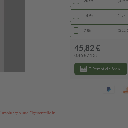
20 St
(0,95 € 
14 St
(1,24 € 
7 St
(2,11 € 
45,82 €
0,46 € / 1 St
E-Rezept einlösen
Zuzahlungen und Eigenanteile in