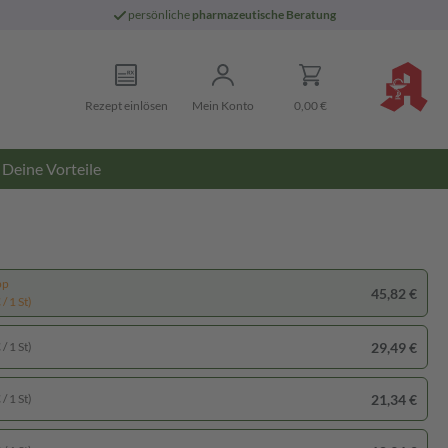
persönliche
pharmazeutische Beratung
Rezept einlösen
Mein Konto
0,00 €
Deine Vorteile
pp
45,82 €
/ 1 St)
29,49 €
/ 1 St)
21,34 €
/ 1 St)