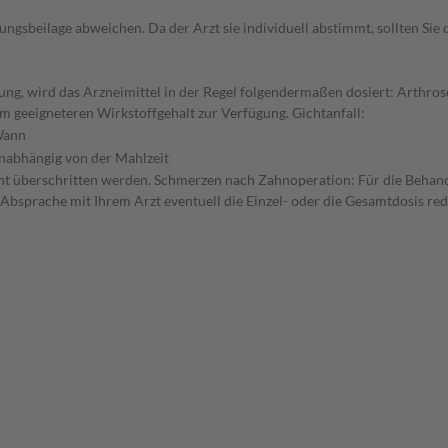
gsbeilage abweichen. Da der Arzt sie individuell abstimmt, sollten Si
ung, wird das Arzneimittel in der Regel folgendermaßen dosiert: Arthr
m geeigneteren Wirkstoffgehalt zur Verfügung. Gichtanfall:
ann
nabhängig von der Mahlzeit
 nicht überschritten werden. Schmerzen nach Zahnoperation: Für die Behan
 Absprache mit Ihrem Arzt eventuell die Einzel- oder die Gesamtdosis r