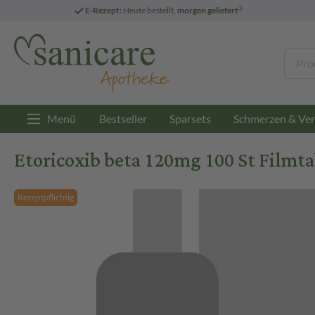
3
E-Rezept:
Heute bestellt,
morgen geliefert
Menü
Bestseller
Sparsets
Schmerzen & Ver
Etoricoxib beta 120mg 100 St Filmt
Rezeptpflichtig