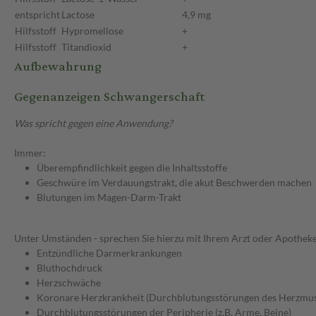
entspricht
Lactose
4,9 mg
Hilfsstoff
Hypromellose
+
Hilfsstoff
Titandioxid
+
Aufbewahrung
Gegenanzeigen Schwangerschaft
Was spricht gegen eine Anwendung?
Immer:
Überempfindlichkeit gegen die Inhaltsstoffe
Geschwüre im Verdauungstrakt, die akut Beschwerden machen
Blutungen im Magen-Darm-Trakt
Unter Umständen - sprechen Sie hierzu mit Ihrem Arzt oder Apotheke
Entzündliche Darmerkrankungen
Bluthochdruck
Herzschwäche
Koronare Herzkrankheit (Durchblutungsstörungen des Herzmus
Durchblutungsstörungen der Peripherie (z.B. Arme, Beine)