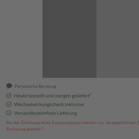
Abbildung kann abweichen
Persönliche Beratung
Heute bestellt und morgen geliefert³
Wechselwirkungscheck inklusive
Versandkostenfreie Lieferung
Bei der Einlösung eines Kassenrezeptes werden nur die gesetzlichen 
Rechnung gestellt.⁴