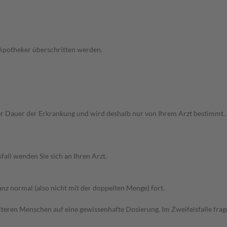
 Apotheker überschritten werden.
auer der Erkrankung und wird deshalb nur von Ihrem Arzt bestimmt. Bei 
all wenden Sie sich an Ihren Arzt.
z normal (also nicht mit der doppelten Menge) fort.
d älteren Menschen auf eine gewissenhafte Dosierung. Im Zweifelsfalle f