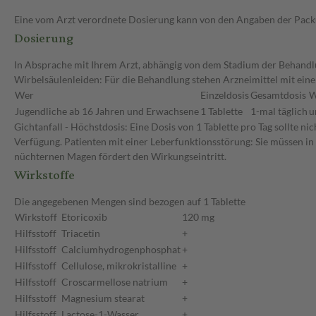
Eine vom Arzt verordnete Dosierung kann von den Angaben der Packun
Dosierung
In Absprache mit Ihrem Arzt, abhängig von dem Stadium der Behandl
Wirbelsäulenleiden: Für die Behandlung stehen Arzneimittel mit eine
Wer
Einzeldosis
Gesamtdosis
W
Jugendliche ab 16 Jahren und Erwachsene
1 Tablette
1-mal täglich
u
Gichtanfall - Höchstdosis: Eine Dosis von 1 Tablette pro Tag sollte
Verfügung. Patienten mit einer Leberfunktionsstörung: Sie müssen in
nüchternen Magen fördert den Wirkungseintritt.
Wirkstoffe
Die angegebenen Mengen sind bezogen auf 1 Tablette
Wirkstoff
Etoricoxib
120 mg
Hilfsstoff
Triacetin
+
Hilfsstoff
Calciumhydrogenphosphat
+
Hilfsstoff
Cellulose, mikrokristalline
+
Hilfsstoff
Croscarmellose natrium
+
Hilfsstoff
Magnesium stearat
+
Hilfsstoff
Lactose-1-Wasser
+