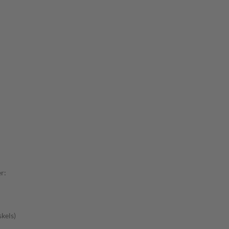
r:
kels)