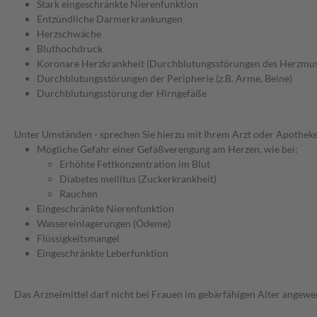
Stark eingeschränkte Nierenfunktion
Entzündliche Darmerkrankungen
Herzschwäche
Bluthochdruck
Koronare Herzkrankheit (Durchblutungsstörungen des Herzmus
Durchblutungsstörungen der Peripherie (z.B. Arme, Beine)
Durchblutungsstörung der Hirngefäße
Unter Umständen - sprechen Sie hierzu mit Ihrem Arzt oder Apotheke
Mögliche Gefahr einer Gefäßverengung am Herzen, wie bei:
Erhöhte Fettkonzentration im Blut
Diabetes mellitus (Zuckerkrankheit)
Rauchen
Eingeschränkte Nierenfunktion
Wassereinlagerungen (Ödeme)
Flüssigkeitsmangel
Eingeschränkte Leberfunktion
Das Arzneimittel darf nicht bei Frauen im gebärfähigen Alter angew