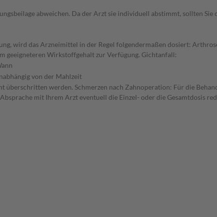
gsbeilage abweichen. Da der Arzt sie individuell abstimmt, sollten Si
ung, wird das Arzneimittel in der Regel folgendermaßen dosiert: Arthr
m geeigneteren Wirkstoffgehalt zur Verfügung. Gichtanfall:
ann
nabhängig von der Mahlzeit
 nicht überschritten werden. Schmerzen nach Zahnoperation: Für die Behan
 Absprache mit Ihrem Arzt eventuell die Einzel- oder die Gesamtdosis r