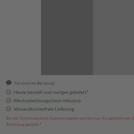
Abbildung kann abweichen
Persönliche Beratung
Heute bestellt und morgen geliefert³
Wechselwirkungscheck inklusive
Versandkostenfreie Lieferung
Bei der Einlösung eines Kassenrezeptes werden nur die gesetzlichen 
Rechnung gestellt.⁴