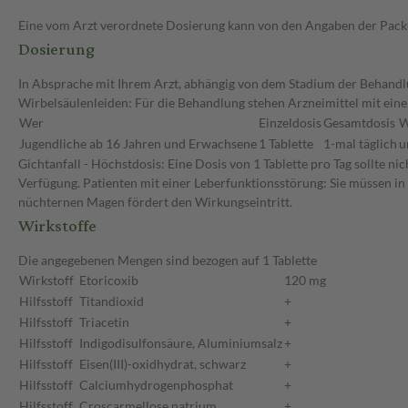
Eine vom Arzt verordnete Dosierung kann von den Angaben der Packun
Dosierung
In Absprache mit Ihrem Arzt, abhängig von dem Stadium der Behandl
Wirbelsäulenleiden: Für die Behandlung stehen Arzneimittel mit eine
Wer
Einzeldosis
Gesamtdosis
W
Jugendliche ab 16 Jahren und Erwachsene
1 Tablette
1-mal täglich
u
Gichtanfall - Höchstdosis: Eine Dosis von 1 Tablette pro Tag sollte
Verfügung. Patienten mit einer Leberfunktionsstörung: Sie müssen in
nüchternen Magen fördert den Wirkungseintritt.
Wirkstoffe
Die angegebenen Mengen sind bezogen auf 1 Tablette
Wirkstoff
Etoricoxib
120 mg
Hilfsstoff
Titandioxid
+
Hilfsstoff
Triacetin
+
Hilfsstoff
Indigodisulfonsäure, Aluminiumsalz
+
Hilfsstoff
Eisen(III)-oxidhydrat, schwarz
+
Hilfsstoff
Calciumhydrogenphosphat
+
Hilfsstoff
Croscarmellose natrium
+