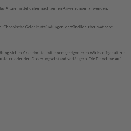
e das Arzneimittel daher nach seinen Anweisungen anwenden.
ose, Chronische Gelenkentzündungen, entzündlich-rheumatische
dlung stehen Arzneimittel mit einem geeigneteren Wirkstoffgehalt zur
eduzieren oder den Dosierungsabstand verlängern. Die Einnahme auf