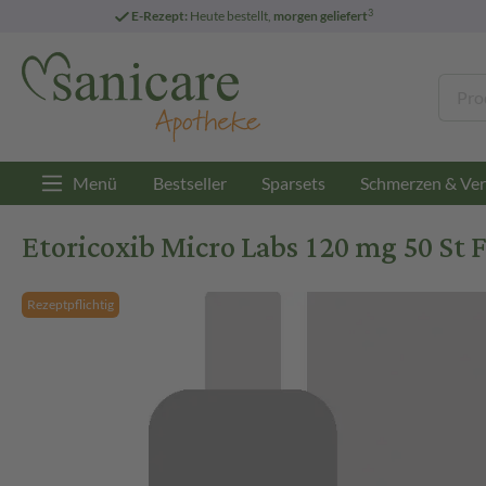
3
E-Rezept:
Heute bestellt,
morgen geliefert
Menü
Bestseller
Sparsets
Schmerzen & Ver
Etoricoxib Micro Labs 120 mg 50 St 
Rezeptpflichtig