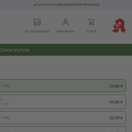
persönliche
pharmazeutische Beratung
Rezept einlösen
Mein Konto
0,00 €
Deine Vorteile
29,86 €
/ 1 St)
pp
45,86 €
/ 1 St)
22,99 €
/ 1 St)