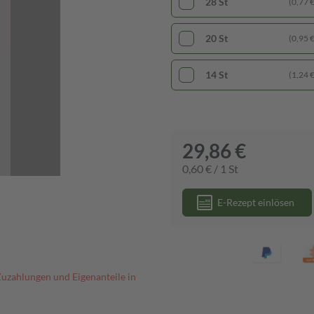
28 St
(0,77 € 
20 St
(0,95 € 
14 St
(1,24 € 
29,86 €
0,60 € / 1 St
E-Rezept einlösen
Zuzahlungen und Eigenanteile in