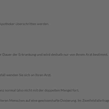
 Apotheker überschritten werden.
auer der Erkrankung und wird deshalb nur von Ihrem Arzt bestimmt. Bei 
all wenden Sie sich an Ihren Arzt.
z normal (also nicht mit der doppelten Menge) fort.
d älteren Menschen auf eine gewissenhafte Dosierung. Im Zweifelsfalle f