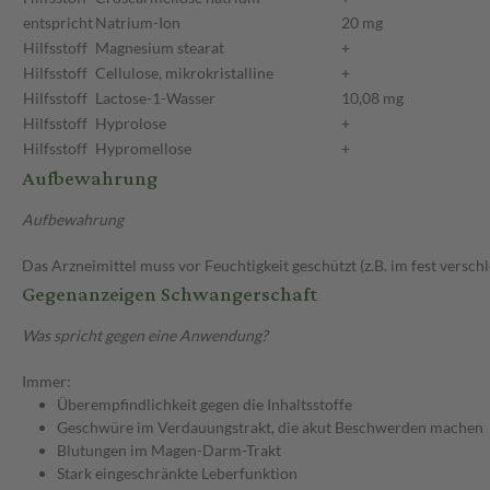
entspricht
Natrium-Ion
20 mg
Hilfsstoff
Magnesium stearat
+
Hilfsstoff
Cellulose, mikrokristalline
+
Hilfsstoff
Lactose-1-Wasser
10,08 mg
Hilfsstoff
Hyprolose
+
Hilfsstoff
Hypromellose
+
Aufbewahrung
Aufbewahrung
Das Arzneimittel muss vor Feuchtigkeit geschützt (z.B. im fest versc
Gegenanzeigen Schwangerschaft
Was spricht gegen eine Anwendung?
Immer:
Überempfindlichkeit gegen die Inhaltsstoffe
Geschwüre im Verdauungstrakt, die akut Beschwerden machen
Blutungen im Magen-Darm-Trakt
Stark eingeschränkte Leberfunktion