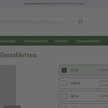
versandkostenfrei
ab 29 € und für E-Rezepte
letzungen
Sonnenschutz
Marken
Themenwelten
Filmtabletten
50 St
(0,60 € 
Sparti
100 St
(0,46 € 
30 St
(0,77 € 