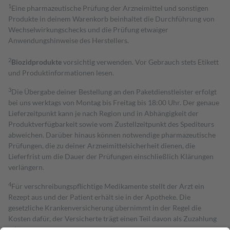
1
Eine pharmazeutische Prüfung der Arzneimittel und sonstigen
Produkte in deinem Warenkorb beinhaltet die Durchführung von
Wechselwirkungschecks und die Prüfung etwaiger
Anwendungshinweise des Herstellers.
2
Biozidprodukte
vorsichtig verwenden. Vor Gebrauch stets Etikett
und Produktinformationen lesen.
3
Die Übergabe deiner Bestellung an den Paketdienstleister erfolgt
bei uns werktags von Montag bis Freitag bis 18:00 Uhr. Der genaue
Lieferzeitpunkt kann je nach Region und in Abhängigkeit der
Produktverfügbarkeit sowie vom Zustellzeitpunkt des Spediteurs
abweichen. Darüber hinaus können notwendige pharmazeutische
Prüfungen, die zu deiner Arzneimittelsicherheit dienen, die
Lieferfrist um die Dauer der Prüfungen einschließlich Klärungen
verlängern.
4
Für verschreibungspflichtige Medikamente stellt der Arzt ein
Rezept aus und der Patient erhält sie in der Apotheke. Die
gesetzliche Krankenversicherung übernimmt in der Regel die
Kosten dafür, der Versicherte trägt einen Teil davon als Zuzahlung
mit.