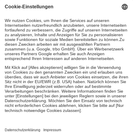
Grundsätzlich leisten Mitglieder Zuzahlungen in Höhe von zehn
Prozent des Abgabepreises,
mindestens
jedoch
fünf Euro
und
höchstens zehn Euro.
Es sind jedoch nie mehr als die tatsächlichen
Kosten der Leistung zu entrichten.
Diese Regeln gelten grundsätzlich auch für Online-Apotheken.
Bei Heilmitteln und häuslicher Krankenpflege beträgt die
Zuzahlung zehn Prozent der Kosten sowie zehn Euro je
Verordnung.
Um das Engagement der Versicherten für ihre eigene Gesundheit zu
stärken und die besondere Stellung der Familie zu unterstützen,
fallen
keine Zuzahlungen
an bei:
• Kindern und Jugendlichen bis zum vollendeten 18. Lebensjahr
mit Ausnahme der Fahrkosten
• Untersuchungen zur Vorsorge und Früherkennung, die von der
GKV getragen werden
• empfohlenen Schutzimpfungen
• Harn- und Blutteststreifen
Wir nutzen Trusted Shops als unabhängigen Dienstleister für die
Einholung von Bewertungen. Trusted Shops hat Maßnahmen
getroffen, um sicherzustellen, dass es sich um echte Bewertungen