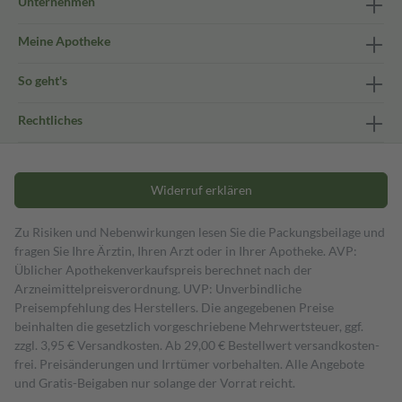
Unternehmen
Meine Apotheke
So geht's
Rechtliches
Widerruf erklären
Zu Risiken und Nebenwirkungen lesen Sie die Packungsbeilage und
fragen Sie Ihre Ärztin, Ihren Arzt oder in Ihrer Apotheke. AVP:
Üblicher Apothekenverkaufspreis berechnet nach der
Arzneimittelpreisverordnung. UVP: Unverbindliche
Preisempfehlung des Herstellers. Die angegebenen Preise
beinhalten die gesetzlich vorgeschriebene Mehrwertsteuer, ggf.
zzgl. 3,95 € Versandkosten. Ab 29,00 € Bestell­wert versand­kosten­
frei. Preisänderungen und Irrtümer vorbehalten. Alle Angebote
und Gratis-Beigaben nur solange der Vorrat reicht.