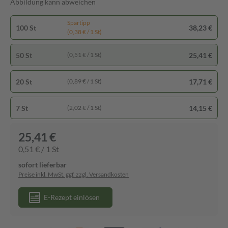
Abbildung kann abweichen
Spartipp
100 St
38,23 €
(0,38 € / 1 St)
50 St
25,41 €
(0,51 € / 1 St)
20 St
17,71 €
(0,89 € / 1 St)
7 St
14,15 €
(2,02 € / 1 St)
25,41 €
0,51 € / 1 St
sofort lieferbar
Preise inkl. MwSt. ggf. zzgl. Versandkosten
E-Rezept einlösen