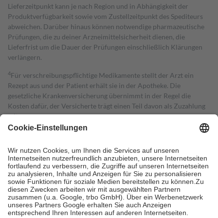
Lieferzeitpunkt kann je nach Region und in Abhängigkeit der
Produktverfügbarkeit sowie vom Zustellzeitpunkt des Spediteurs
abweichen. Darüber hinaus können notwendige pharmazeutische
Prüfungen, die zu deiner Arzneimittelsicherheit dienen, die
Lieferfrist um die Dauer der Prüfungen einschließlich Klärungen
verlängern.
4
Für verschreibungspflichtige Medikamente stellt der Arzt ein
Rezept aus und der Patient erhält sie in der Apotheke. Die
gesetzliche Krankenversicherung übernimmt in der Regel die
Kosten dafür, der Versicherte trägt einen Teil davon als Zuzahlung
mit.
Grundsätzlich leisten Mitglieder Zuzahlungen in Höhe von zehn
Prozent des Abgabepreises,
mindestens
jedoch
fünf Euro
und
höchstens zehn Euro.
Es sind jedoch nie mehr als die tatsächlichen
Kosten der Leistung zu entrichten.
Diese Regeln gelten grundsätzlich auch für Online-Apotheken.
Bei Heilmitteln und häuslicher Krankenpflege beträgt die
Zuzahlung zehn Prozent der Kosten sowie zehn Euro je
Verordnung.
Um das Engagement der Versicherten für ihre eigene Gesundheit zu