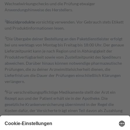
Wechselwirkungschecks und die Prüfung etwaiger
Anwendungshinweise des Herstellers.
2
Biozidprodukte
vorsichtig verwenden. Vor Gebrauch stets Etikett
und Produktinformationen lesen.
3
Die Übergabe deiner Bestellung an den Paketdienstleister erfolgt
bei uns werktags von Montag bis Freitag bis 18:00 Uhr. Der genaue
Lieferzeitpunkt kann je nach Region und in Abhängigkeit der
Produktverfügbarkeit sowie vom Zustellzeitpunkt des Spediteurs
abweichen. Darüber hinaus können notwendige pharmazeutische
Prüfungen, die zu deiner Arzneimittelsicherheit dienen, die
Lieferfrist um die Dauer der Prüfungen einschließlich Klärungen
verlängern.
4
Für verschreibungspflichtige Medikamente stellt der Arzt ein
Rezept aus und der Patient erhält sie in der Apotheke. Die
gesetzliche Krankenversicherung übernimmt in der Regel die
Kosten dafür, der Versicherte trägt einen Teil davon als Zuzahlung
mit.
Grundsätzlich leisten Mitglieder Zuzahlungen in Höhe von zehn
Prozent des Abgabepreises,
mindestens
jedoch
fünf Euro
und