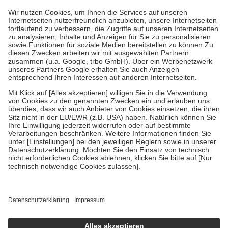
höchstens zehn Euro.
Es sind jedoch nie mehr als die tatsächlichen
Kosten der Leistung zu entrichten.
Diese Regeln gelten grundsätzlich auch für Online-Apotheken.
Bei Heilmitteln und häuslicher Krankenpflege beträgt die
Zuzahlung zehn Prozent der Kosten sowie zehn Euro je
Verordnung.
Um das Engagement der Versicherten für ihre eigene Gesundheit zu
stärken und die besondere Stellung der Familie zu unterstützen,
fallen
keine Zuzahlungen
an bei:
• Kindern und Jugendlichen bis zum vollendeten 18. Lebensjahr
mit Ausnahme der Fahrkosten
• Untersuchungen zur Vorsorge und Früherkennung, die von der
GKV getragen werden
• empfohlenen Schutzimpfungen
• Harn- und Blutteststreifen
Wir nutzen Trusted Shops als unabhängigen Dienstleister für die
Einholung von Bewertungen. Trusted Shops hat Maßnahmen
getroffen, um sicherzustellen, dass es sich um echte Bewertungen
handelt. Mehr Informationen findest du hier:
https://help.etrusted.com/hc/de/articles/4419944605341