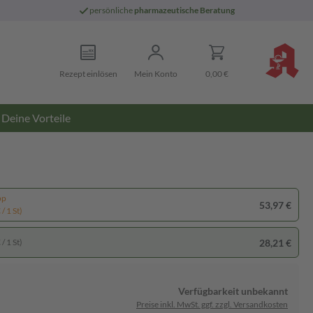
persönliche
pharmazeutische Beratung
Rezept einlösen
Mein Konto
0,00 €
Deine Vorteile
pp
53,97 €
/ 1 St)
28,21 €
/ 1 St)
Verfügbarkeit unbekannt
Preise inkl. MwSt. ggf. zzgl. Versandkosten