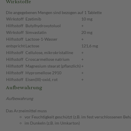
Wirkstoffe
Die angegebenen Mengen sind bezogen auf 1 Tablette
Wirkstoff
Ezetimib
10 mg
Hilfsstoff
Butylhydroxytoluol
+
Wirkstoff
Simvastatin
20 mg
Hilfsstoff
Lactose-1-Wasser
+
entspricht
Lactose
121,6 mg
Hilfsstoff
Cellulose, mikrokristalline
+
Hilfsstoff
Croscarmellose natrium
+
Hilfsstoff
Magnesium stearat (pflanzlich)
+
Hilfsstoff
Hypromellose 2910
+
Hilfsstoff
Eisen(III)-oxid, rot
+
Aufbewahrung
Aufbewahrung
Das Arzneimittel muss
vor Feuchtigkeit geschützt (z.B. im fest verschlossenen Behä
im Dunkeln (z.B. im Umkarton)