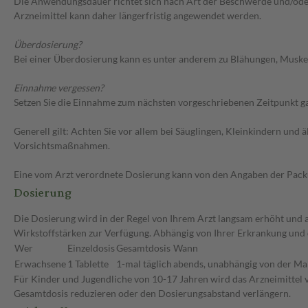
Die Anwendungsdauer richtet sich nach Art der Beschwerde und/oder 
Arzneimittel kann daher längerfristig angewendet werden.
Überdosierung?
Bei einer Überdosierung kann es unter anderem zu Blähungen, Muske
Einnahme vergessen?
Setzen Sie die Einnahme zum nächsten vorgeschriebenen Zeitpunkt gan
Generell gilt: Achten Sie vor allem bei Säuglingen, Kleinkindern un
Vorsichtsmaßnahmen.
Eine vom Arzt verordnete Dosierung kann von den Angaben der Packun
Dosierung
Die Dosierung wird in der Regel von Ihrem Arzt langsam erhöht und au
Wirkstoffstärken zur Verfügung. Abhängig von Ihrer Erkrankung und 
Wer
Einzeldosis
Gesamtdosis
Wann
Erwachsene
1 Tablette
1-mal täglich
abends, unabhängig von der Ma
Für Kinder und Jugendliche von 10-17 Jahren wird das Arzneimittel vo
Gesamtdosis reduzieren oder den Dosierungsabstand verlängern.