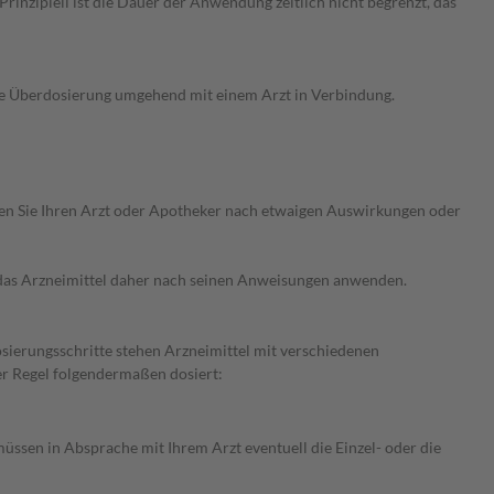
nzipiell ist die Dauer der Anwendung zeitlich nicht begrenzt, das
ne Überdosierung umgehend mit einem Arzt in Verbindung.
ragen Sie Ihren Arzt oder Apotheker nach etwaigen Auswirkungen oder
e das Arzneimittel daher nach seinen Anweisungen anwenden.
osierungsschritte stehen Arzneimittel mit verschiedenen
er Regel folgendermaßen dosiert:
üssen in Absprache mit Ihrem Arzt eventuell die Einzel- oder die