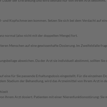
Dauer der Erkrankung und wird deshalb nur von Ihrem Arzt bestimmt. Pri
l- und Kopfschmerzen kommen. Setzen Sie sich bei dem Verdacht auf ei
z normal (also nicht mit der doppelten Menge) fort.
d älteren Menschen auf eine gewissenhafte Dosierung. Im Zweifelsfalle f
gsbeilage abweichen. Da der Arzt sie individuell abstimmt, sollten Si
f eine für Sie passende Erhaltungsdosis eingestellt. Für die einzelnen D
dem Stadium der Behandlung, wird das Arzneimittel von Ihrem Arzt in d
hlzeit
n Ihrem Arzt dosiert. Patienten mit einer Nierenfunktionsstörung: Sie m