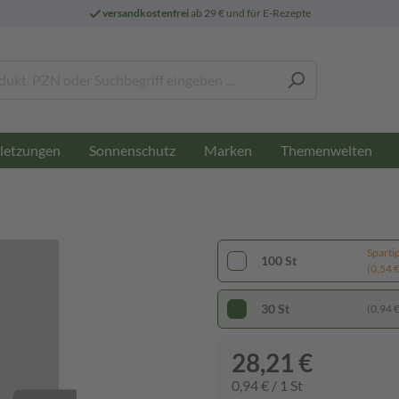
versandkostenfrei
ab 29 € und für E-Rezepte
letzungen
Sonnenschutz
Marken
Themenwelten
Sparti
100 St
(0,54 € 
30 St
(0,94 € 
28,21 €
0,94 € / 1 St