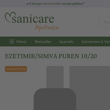
3
E-Rezept:
Heute bestellt,
morgen geliefert
Menü
Bestseller
Sparsets
Schmerzen & Ver
EZETIMIB/SIMVA PUREN 10/20
Rezeptpflichtig