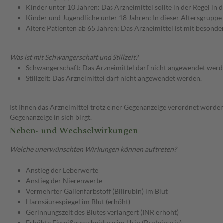
Kinder unter 10 Jahren: Das Arzneimittel sollte in der Regel in
Kinder und Jugendliche unter 18 Jahren: In dieser Altersgruppe
Ältere Patienten ab 65 Jahren: Das Arzneimittel ist mit besond
Was ist mit Schwangerschaft und Stillzeit?
Schwangerschaft: Das Arzneimittel darf nicht angewendet werd
Stillzeit: Das Arzneimittel darf nicht angewendet werden.
Ist Ihnen das Arzneimittel trotz einer Gegenanzeige verordnet worden
Gegenanzeige in sich birgt.
Neben- und Wechselwirkungen
Welche unerwünschten Wirkungen können auftreten?
Anstieg der Leberwerte
Anstieg der Nierenwerte
Vermehrter Gallenfarbstoff (Bilirubin) im Blut
Harnsäurespiegel im Blut (erhöht)
Gerinnungszeit des Blutes verlängert (INR erhöht)
Erhöhte Eiweißausscheidung im Urin (Proteinurie)