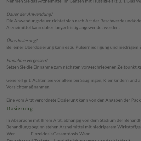
Nehmen Sie das Arzneimittel im Ganzen mit Flüssigkeit (z.B. 1 Glas Wa
Dauer der Anwendung?
Die Anwendungsdauer richtet sich nach Art der Beschwerde und/oder 
Arzneimittel kann daher längerfristig angewendet werden.
Überdosierung?
Bei einer Überdosierung kann es zu Pulserniedrigung und niedrigem 
Einnahme vergessen?
Setzen Sie die Einnahme zum nächsten vorgeschriebenen Zeitpunkt gan
Generell gilt: Achten Sie vor allem bei Säuglingen, Kleinkindern un
Vorsichtsmaßnahmen.
Eine vom Arzt verordnete Dosierung kann von den Angaben der Packun
Dosierung
In Absprache mit Ihrem Arzt, abhängig von dem Stadium der Behandlun
Behandlungsbeginn stehen Arzneimittel mit niedrigerem Wirkstoffge
Wer
Einzeldosis
Gesamtdosis
Wann
Erwachsene
1 Tablette
1-mal täglich
morgens, vor der Mahlzeit