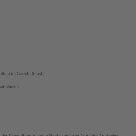
allem im Gesicht (Flush)
ten dauert
der Behandlung, wenden Sie sich an Ihren Arzt oder Apotheker.