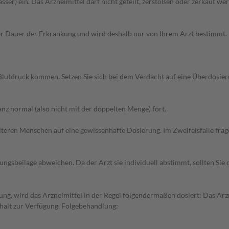
sser) ein. Das Arzneimittel darf nicht geteilt, zerstoßen oder zerkaut we
Dauer der Erkrankung und wird deshalb nur von Ihrem Arzt bestimmt. Pri
Blutdruck kommen. Setzen Sie sich bei dem Verdacht auf eine Überdosie
z normal (also nicht mit der doppelten Menge) fort.
d älteren Menschen auf eine gewissenhafte Dosierung. Im Zweifelsfalle f
gsbeilage abweichen. Da der Arzt sie individuell abstimmt, sollten Si
g, wird das Arzneimittel in der Regel folgendermaßen dosiert: Das Arzne
halt zur Verfügung. Folgebehandlung: