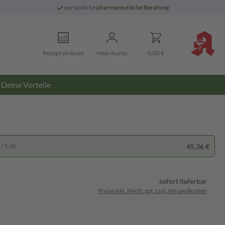
persönliche
pharmazeutische Beratung
Rezept einlösen
Mein Konto
0,00 €
Deine Vorteile
45,36 €
/ 1 St)
sofort lieferbar
Preise inkl. MwSt. ggf. zzgl. Versandkosten