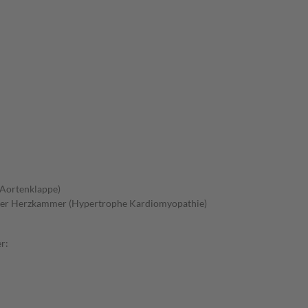
 Aortenklappe)
 der Herzkammer (Hypertrophe Kardiomyopathie)
r: