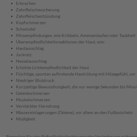
Erbrechen
Zahnfleischwucherung
Zahnfleischentzündung
Kopfschmerzen
Schwindel
Missempfindungen, wie Kribbeln, Ameisenlaufen oder Taubheit
Überempfindlichkeitsreaktionen der Haut, wie:
Hautausschlag
Juckreiz
Nesselausschlag
Erhöhte Lichtempfindlichkeit der Haut
Flüchtige, spontan auftretende Hautrötung mit Hitzegefühl, vor 
Niedriger Blutdruck
Kurzzeitige Bewusstlosigkeit, die nur wenige Sekunden bis Minu
Gelenkschmerzen
Muskelschmerzen
Verstärkter Harndrang
Wassereinlagerungen (Ödeme), vor allem an den Fußknöcheln
Müdigkeit
Bemerken Sie eine Befindlichkeitsstörung oder Veränderung während 