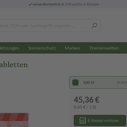
versandkostenfrei
ab 29 € und für E-Rezepte
letzungen
Sonnenschutz
Marken
Themenwelten
abletten
100 St
(0,45 € 
45,36 €
0,45 € / 1 St
E-Rezept einlösen