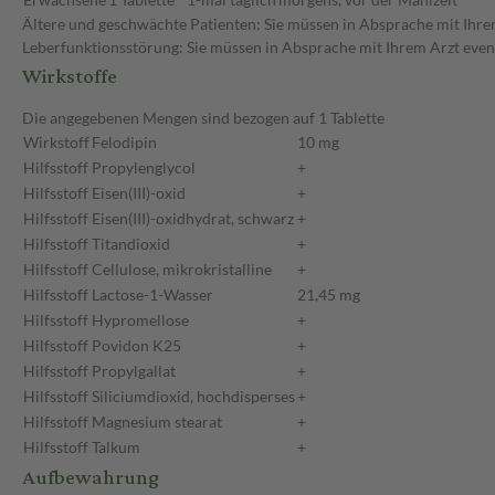
Ältere und geschwächte Patienten: Sie müssen in Absprache mit Ihrem
Leberfunktionsstörung: Sie müssen in Absprache mit Ihrem Arzt event
Wirkstoffe
Die angegebenen Mengen sind bezogen auf 1 Tablette
Wirkstoff
Felodipin
10 mg
Hilfsstoff
Propylenglycol
+
Hilfsstoff
Eisen(III)-oxid
+
Hilfsstoff
Eisen(III)-oxidhydrat, schwarz
+
Hilfsstoff
Titandioxid
+
Hilfsstoff
Cellulose, mikrokristalline
+
Hilfsstoff
Lactose-1-Wasser
21,45 mg
Hilfsstoff
Hypromellose
+
Hilfsstoff
Povidon K25
+
Hilfsstoff
Propylgallat
+
Hilfsstoff
Siliciumdioxid, hochdisperses
+
Hilfsstoff
Magnesium stearat
+
Hilfsstoff
Talkum
+
Aufbewahrung