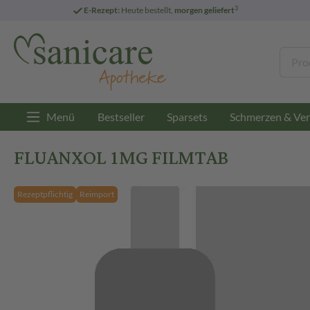
3
E-Rezept:
Heute bestellt,
morgen geliefert
Menü
Bestseller
Sparsets
Schmerzen & Ver
FLUANXOL 1MG FILMTAB
Rezeptpflichtig
Reimport