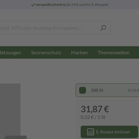
versandkostenfrei
ab 29 € und für E-Rezepte
letzungen
Sonnenschutz
Marken
Themenwelten
100 St
(0,32 € 
31,87 €
0,32 € / 1 St
E-Rezept einlösen