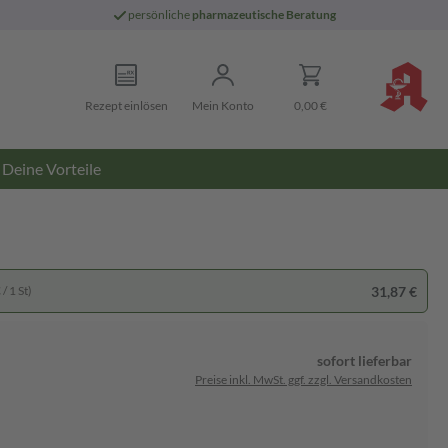
persönliche
pharmazeutische Beratung
Rezept einlösen
Mein Konto
0,00 €
Deine Vorteile
31,87 €
/ 1 St)
sofort lieferbar
Preise inkl. MwSt. ggf. zzgl. Versandkosten