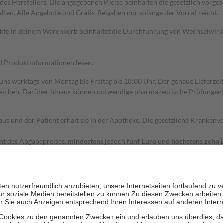
s Herstellers. Die angegebenen Preise beinhalten die gesetzlich vorgesc
alten. Alle Angebote und Gratis-Beigaben nur solange der Vorrat reicht.
dukte in deinem Warenkorb beinhaltet die Durchführung von Wechselwir
nd Produktinformationen lesen.
 uns werktags von Montag bis Freitag bis 18:00 Uhr. Der genaue Lieferze
ichen. Darüber hinaus können notwendige pharmazeutische Prüfungen, die
aus und der Patient erhält sie in der Apotheke. Die gesetzliche Krankenv
ent des Abgabepreises,
mindestens
jedoch
fünf Euro
und
höchstens zehn 
zehn Prozent der Kosten sowie zehn Euro je Verordnung.
rken und die besondere Stellung der Familie zu unterstützen, fallen
kein
 Ausnahme der Fahrkosten
 getragen werden