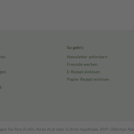
e
So geht's
nto
Newsletter anfordern
Freunde werben
gen
E-Rezept einlösen
Papier Rezept einlösen
g
gen Sie Ihre Ärztin, Ihren Arzt oder in Ihrer Apotheke. AVP: Üblicher A