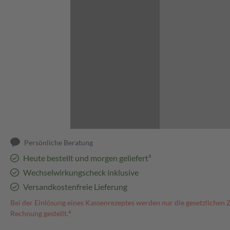
Abbildung kann abweichen
Persönliche Beratung
Heute bestellt und morgen geliefert³
Wechselwirkungscheck inklusive
Versandkostenfreie Lieferung
Bei der Einlösung eines Kassenrezeptes werden nur die gesetzlichen 
Rechnung gestellt.⁴