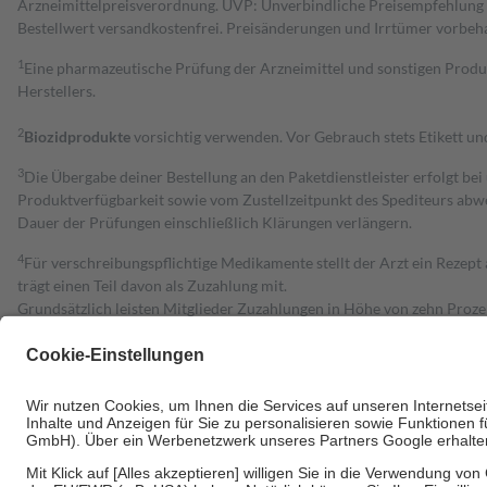
Arzneimittelpreisverordnung. UVP: Unverbindliche Preisempfehlung de
Bestell­wert versand­kosten­frei. Preisänderungen und Irrtümer vorbeh
1
Eine pharmazeutische Prüfung der Arzneimittel und sonstigen Pro
Herstellers.
2
Biozidprodukte
vorsichtig verwenden. Vor Gebrauch stets Etikett u
3
Die Übergabe deiner Bestellung an den Paketdienstleister erfolgt bei
Produktverfügbarkeit sowie vom Zustellzeitpunkt des Spediteurs abwe
Dauer der Prüfungen einschließlich Klärungen verlängern.
4
Für verschreibungspflichtige Medikamente stellt der Arzt ein Rezept 
trägt einen Teil davon als Zuzahlung mit.
Grundsätzlich leisten Mitglieder Zuzahlungen in Höhe von zehn Proz
zu entrichten.
Diese Regeln gelten grundsätzlich auch für Online-Apotheken.
Bei Heilmitteln und häuslicher Krankenpflege beträgt die Zuzahlung 
Um das Engagement der Versicherten für ihre eigene Gesundheit zu stä
• Kindern und Jugendlichen bis zum vollendeten 18. Lebensjahr mit
• Untersuchungen zur Vorsorge und Früherkennung, die von der GKV
• empfohlenen Schutzimpfungen