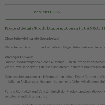
PZN: 18113555
Produktdetails/Produktinformationen FLUANXOL 
Diese Seite wird gerade überarbeitet!
Wir arbeiten daran, dir hier bald alle wichtigen Informationen bereitz
Wichtiger Hinweis:
Unsere Produktangaben dienen ausschließlich zu Informationszwecken
Warnhinweise sorgfältig zu lesen und diese für spätere Rückfragen au
Bitte beachte, dass unsere Informationen keinen Ersatz für eine prof
möglichen Risiken oder Nebenwirkungen empfehlen wir dir, medizini
Für die Richtigkeit und Vollständigkeit der Produktangaben, die vo
selbstverständlich unberührt.
Zu Risiken und Nebenwirkungen lesen Sie die Packungsbeilage und frag