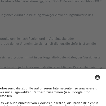
hriebene Mehrwertsteuer, ggf. zzgl. 3,95 € Versandkosten. Ab 29,00 €
kungschecks und die Prüfung etwaiger Anwendungshinweise des
itpunkt kann je nach Region und in Abhängigkeit der
 zu deiner Arzneimittelsicherheit dienen, die Lieferfrist um die
ersicherung übernimmt in der Regel die Kosten dafür, der Versicherte
Euro.
Es sind jedoch nie mehr als die tatsächlichen Kosten der Leistung
e Zuzahlungen
an bei: