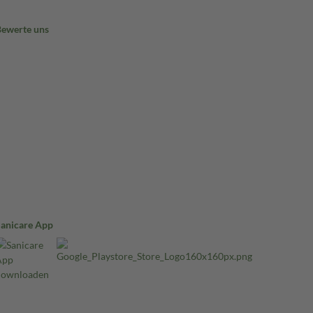
Bewerte uns
Sanicare App