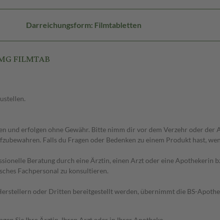
Darreichungsform: Filmtabletten
1MG FILMTAB
ustellen.
 und erfolgen ohne Gewähr. Bitte nimm dir vor dem Verzehr oder der An
fzubewahren. Falls du Fragen oder Bedenken zu einem Produkt hast, wende
essionelle Beratung durch eine Ärztin, einen Arzt oder eine Apothekerin
sches Fachpersonal zu konsultieren.
n Herstellern oder Dritten bereitgestellt werden, übernimmt die BS-Apot
en Sie Ihre Ärztin, Ihren Arzt oder in Ihrer Apotheke.