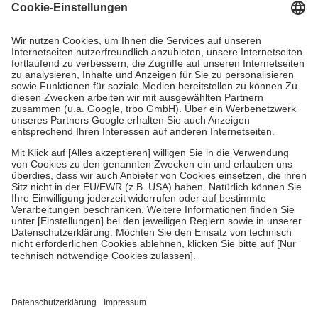
Grundsätzlich leisten Mitglieder Zuzahlungen in Höhe von zehn
Prozent des Abgabepreises,
mindestens
jedoch
fünf Euro
und
höchstens zehn Euro.
Es sind jedoch nie mehr als die tatsächlichen
Kosten der Leistung zu entrichten.
Diese Regeln gelten grundsätzlich auch für Online-Apotheken.
Bei Heilmitteln und häuslicher Krankenpflege beträgt die
Zuzahlung zehn Prozent der Kosten sowie zehn Euro je
Verordnung.
Um das Engagement der Versicherten für ihre eigene Gesundheit zu
stärken und die besondere Stellung der Familie zu unterstützen,
fallen
keine Zuzahlungen
an bei:
• Kindern und Jugendlichen bis zum vollendeten 18. Lebensjahr
mit Ausnahme der Fahrkosten
• Untersuchungen zur Vorsorge und Früherkennung, die von der
GKV getragen werden
• empfohlenen Schutzimpfungen
• Harn- und Blutteststreifen
Wir nutzen Trusted Shops als unabhängigen Dienstleister für die
Einholung von Bewertungen. Trusted Shops hat Maßnahmen
getroffen, um sicherzustellen, dass es sich um echte Bewertungen
handelt. Mehr Informationen findest du hier: