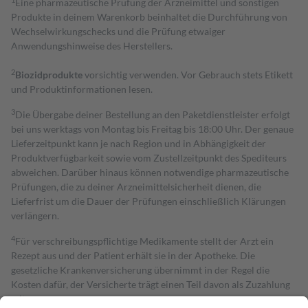
Eine pharmazeutische Prüfung der Arzneimittel und sonstigen
Produkte in deinem Warenkorb beinhaltet die Durchführung von
Wechselwirkungschecks und die Prüfung etwaiger
Anwendungshinweise des Herstellers.
2
Biozidprodukte
vorsichtig verwenden. Vor Gebrauch stets Etikett
und Produktinformationen lesen.
3
Die Übergabe deiner Bestellung an den Paketdienstleister erfolgt
bei uns werktags von Montag bis Freitag bis 18:00 Uhr. Der genaue
Lieferzeitpunkt kann je nach Region und in Abhängigkeit der
Produktverfügbarkeit sowie vom Zustellzeitpunkt des Spediteurs
abweichen. Darüber hinaus können notwendige pharmazeutische
Prüfungen, die zu deiner Arzneimittelsicherheit dienen, die
Lieferfrist um die Dauer der Prüfungen einschließlich Klärungen
verlängern.
4
Für verschreibungspflichtige Medikamente stellt der Arzt ein
Rezept aus und der Patient erhält sie in der Apotheke. Die
gesetzliche Krankenversicherung übernimmt in der Regel die
Kosten dafür, der Versicherte trägt einen Teil davon als Zuzahlung
mit.