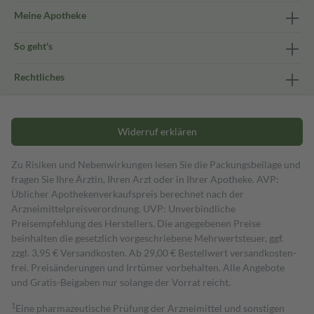
Meine Apotheke
So geht's
Rechtliches
Widerruf erklären
Zu Risiken und Nebenwirkungen lesen Sie die Packungsbeilage und
fragen Sie Ihre Ärztin, Ihren Arzt oder in Ihrer Apotheke. AVP:
Üblicher Apothekenverkaufspreis berechnet nach der
Arzneimittelpreisverordnung. UVP: Unverbindliche
Preisempfehlung des Herstellers. Die angegebenen Preise
beinhalten die gesetzlich vorgeschriebene Mehrwertsteuer, ggf.
zzgl. 3,95 € Versandkosten. Ab 29,00 € Bestell­wert versand­kosten­
frei. Preisänderungen und Irrtümer vorbehalten. Alle Angebote
und Gratis-Beigaben nur solange der Vorrat reicht.
1
Eine pharmazeutische Prüfung der Arzneimittel und sonstigen