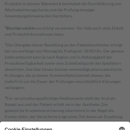
Produkte in deinem Warenkorb beinhaltet die Durchführung von
Wechselwirkungschecks und die Prüfung etwaiger
Anwendungshinweise des Herstellers.
2
Biozidprodukte
vorsichtig verwenden. Vor Gebrauch stets Etikett
und Produktinformationen lesen.
3
Die Übergabe deiner Bestellung an den Paketdienstleister erfolgt
bei uns werktags von Montag bis Freitag bis 18:00 Uhr. Der genaue
Lieferzeitpunkt kann je nach Region und in Abhängigkeit der
Produktverfügbarkeit sowie vom Zustellzeitpunkt des Spediteurs
abweichen. Darüber hinaus können notwendige pharmazeutische
Prüfungen, die zu deiner Arzneimittelsicherheit dienen, die
Lieferfrist um die Dauer der Prüfungen einschließlich Klärungen
verlängern.
4
Für verschreibungspflichtige Medikamente stellt der Arzt ein
Rezept aus und der Patient erhält sie in der Apotheke. Die
gesetzliche Krankenversicherung übernimmt in der Regel die
Kosten dafür, der Versicherte trägt einen Teil davon als Zuzahlung
mit.
Grundsätzlich leisten Mitglieder Zuzahlungen in Höhe von zehn