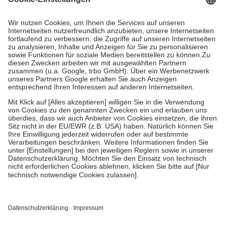
Prozent des Abgabepreises,
mindestens
jedoch
fünf Euro
und
höchstens zehn Euro.
Es sind jedoch nie mehr als die tatsächlichen
Kosten der Leistung zu entrichten.
Diese Regeln gelten grundsätzlich auch für Online-Apotheken.
Bei Heilmitteln und häuslicher Krankenpflege beträgt die
Zuzahlung zehn Prozent der Kosten sowie zehn Euro je
Verordnung.
Um das Engagement der Versicherten für ihre eigene Gesundheit zu
stärken und die besondere Stellung der Familie zu unterstützen,
fallen
keine Zuzahlungen
an bei:
• Kindern und Jugendlichen bis zum vollendeten 18. Lebensjahr
mit Ausnahme der Fahrkosten
• Untersuchungen zur Vorsorge und Früherkennung, die von der
GKV getragen werden
• empfohlenen Schutzimpfungen
• Harn- und Blutteststreifen
Wir nutzen Trusted Shops als unabhängigen Dienstleister für die
Einholung von Bewertungen. Trusted Shops hat Maßnahmen
getroffen, um sicherzustellen, dass es sich um echte Bewertungen
handelt. Mehr Informationen findest du hier: