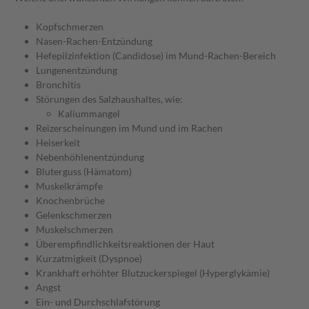
Kopfschmerzen
Nasen-Rachen-Entzündung
Hefepilzinfektion (Candidose) im Mund-Rachen-Bereich
Lungenentzündung
Bronchitis
Störungen des Salzhaushaltes, wie:
Kaliummangel
Reizerscheinungen im Mund und im Rachen
Heiserkeit
Nebenhöhlenentzündung
Bluterguss (Hämatom)
Muskelkrämpfe
Knochenbrüche
Gelenkschmerzen
Muskelschmerzen
Überempfindlichkeitsreaktionen der Haut
Kurzatmigkeit (Dyspnoe)
Krankhaft erhöhter Blutzuckerspiegel (Hyperglykämie)
Angst
Ein- und Durchschlafstörung