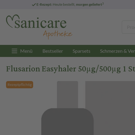
3
E-Rezept:
Heute bestellt,
morgen geliefert
Menü
Bestseller
Sparsets
Schmerzen & Ver
Flusarion Easyhaler 50µg/500µg 1 S
Rezeptpflichtig