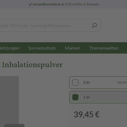
versandkostenfrei
ab 29 € und für E-Rezepte
letzungen
Sonnenschutz
Marken
Themenwelten
t Inhalationspulver
3 St
(30,90 
1 St
39,45 €