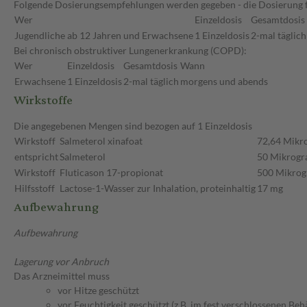
Folgende Dosierungsempfehlungen werden gegeben - die Dosierung für
Wer
Einzeldosis
Gesamtdosis
Jugendliche ab 12 Jahren und Erwachsene
1 Einzeldosis
2-mal täglich
Bei chronisch obstruktiver Lungenerkrankung (COPD):
Wer
Einzeldosis
Gesamtdosis
Wann
Erwachsene
1 Einzeldosis
2-mal täglich
morgens und abends
Wirkstoffe
Die angegebenen Mengen sind bezogen auf 1 Einzeldosis
Wirkstoff
Salmeterol xinafoat
72,64 Mik
entspricht
Salmeterol
50 Mikrog
Wirkstoff
Fluticason 17-propionat
500 Mikro
Hilfsstoff
Lactose-1-Wasser zur Inhalation, proteinhaltig
17 mg
Aufbewahrung
Aufbewahrung
Lagerung vor Anbruch
Das Arzneimittel muss
vor Hitze geschützt
vor Feuchtigkeit geschützt (z.B. im fest verschlossenen Behä