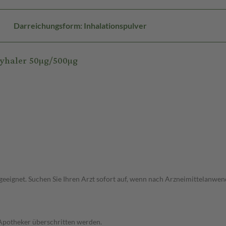
Darreichungsform: Inhalationspulver
syhaler 50µg/500µg
ht geeignet. Suchen Sie Ihren Arzt sofort auf, wenn nach Arzneimittelan
 Apotheker überschritten werden.