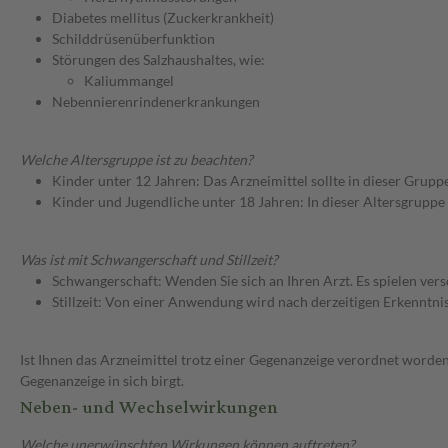
Diabetes mellitus (Zuckerkrankheit)
Schilddrüsenüberfunktion
Störungen des Salzhaushaltes, wie:
Kaliummangel
Nebennierenrindenerkrankungen
Welche Altersgruppe ist zu beachten?
Kinder unter 12 Jahren: Das Arzneimittel sollte in dieser Grupp
Kinder und Jugendliche unter 18 Jahren: In dieser Altersgruppe
Was ist mit Schwangerschaft und Stillzeit?
Schwangerschaft: Wenden Sie sich an Ihren Arzt. Es spielen ve
Stillzeit: Von einer Anwendung wird nach derzeitigen Erkenntniss
Ist Ihnen das Arzneimittel trotz einer Gegenanzeige verordnet worden
Gegenanzeige in sich birgt.
Neben- und Wechselwirkungen
Welche unerwünschten Wirkungen können auftreten?