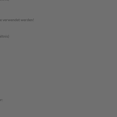
te verwendet werden!
ltnis)
r: