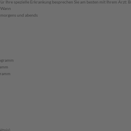
 Ihre spezielle Erkrankung besprechen Sie am besten mit Ihrem Arzt: B
Wann
morgens und abends
rogramm
ramm
gramm
ltnis)