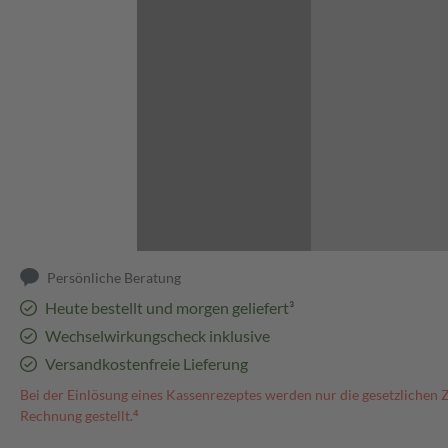
Abbildung kann abweichen
Persönliche Beratung
Heute bestellt und morgen geliefert³
Wechselwirkungscheck inklusive
Versandkostenfreie Lieferung
Bei der Einlösung eines Kassenrezeptes werden nur die gesetzlichen 
Rechnung gestellt.⁴