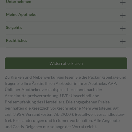
Unternehmen
Meine Apotheke
So geht's
Rechtliches
Widerruf erklären
Zu Risiken und Nebenwirkungen lesen Sie die Packungsbeilage und
fragen Sie Ihre Ärztin, Ihren Arzt oder in Ihrer Apotheke. AVP:
Üblicher Apothekenverkaufspreis berechnet nach der
Arzneimittelpreisverordnung. UVP: Unverbindliche
Preisempfehlung des Herstellers. Die angegebenen Preise
beinhalten die gesetzlich vorgeschriebene Mehrwertsteuer, ggf.
zzgl. 3,95 € Versandkosten. Ab 29,00 € Bestell­wert versand­kosten­
frei. Preisänderungen und Irrtümer vorbehalten. Alle Angebote
und Gratis-Beigaben nur solange der Vorrat reicht.