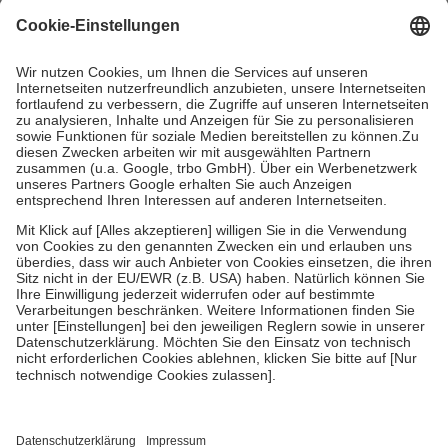
mit.
Grundsätzlich leisten Mitglieder Zuzahlungen in Höhe von zehn
Prozent des Abgabepreises,
mindestens
jedoch
fünf Euro
und
höchstens zehn Euro.
Es sind jedoch nie mehr als die tatsächlichen
Kosten der Leistung zu entrichten.
Diese Regeln gelten grundsätzlich auch für Online-Apotheken.
Bei Heilmitteln und häuslicher Krankenpflege beträgt die
Zuzahlung zehn Prozent der Kosten sowie zehn Euro je
Verordnung.
Um das Engagement der Versicherten für ihre eigene Gesundheit zu
stärken und die besondere Stellung der Familie zu unterstützen,
fallen
keine Zuzahlungen
an bei:
• Kindern und Jugendlichen bis zum vollendeten 18. Lebensjahr
mit Ausnahme der Fahrkosten
• Untersuchungen zur Vorsorge und Früherkennung, die von der
GKV getragen werden
• empfohlenen Schutzimpfungen
• Harn- und Blutteststreifen
Wir nutzen Trusted Shops als unabhängigen Dienstleister für die
Einholung von Bewertungen. Trusted Shops hat Maßnahmen
getroffen, um sicherzustellen, dass es sich um echte Bewertungen