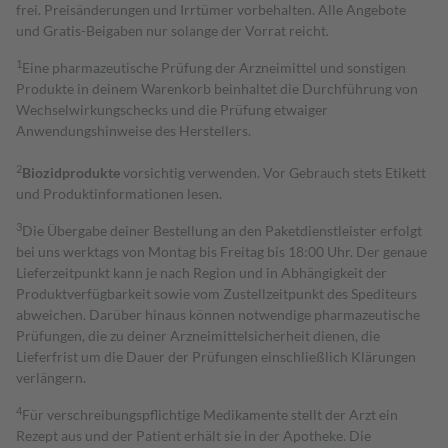
frei. Preisänderungen und Irrtümer vorbehalten. Alle Angebote
und Gratis-Beigaben nur solange der Vorrat reicht.
1
Eine pharmazeutische Prüfung der Arzneimittel und sonstigen
Produkte in deinem Warenkorb beinhaltet die Durchführung von
Wechselwirkungschecks und die Prüfung etwaiger
Anwendungshinweise des Herstellers.
2
Biozidprodukte
vorsichtig verwenden. Vor Gebrauch stets Etikett
und Produktinformationen lesen.
3
Die Übergabe deiner Bestellung an den Paketdienstleister erfolgt
bei uns werktags von Montag bis Freitag bis 18:00 Uhr. Der genaue
Lieferzeitpunkt kann je nach Region und in Abhängigkeit der
Produktverfügbarkeit sowie vom Zustellzeitpunkt des Spediteurs
abweichen. Darüber hinaus können notwendige pharmazeutische
Prüfungen, die zu deiner Arzneimittelsicherheit dienen, die
Lieferfrist um die Dauer der Prüfungen einschließlich Klärungen
verlängern.
4
Für verschreibungspflichtige Medikamente stellt der Arzt ein
Rezept aus und der Patient erhält sie in der Apotheke. Die