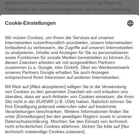
gesetzliche Krankenversicherung übernimmt in der Regel die
Kosten dafür, der Versicherte trägt einen Teil davon als Zuzahlung
mit.
Grundsätzlich leisten Mitglieder Zuzahlungen in Höhe von zehn
Prozent des Abgabepreises,
mindestens
jedoch
fünf Euro
und
höchstens zehn Euro.
Es sind jedoch nie mehr als die tatsächlichen
Kosten der Leistung zu entrichten.
Diese Regeln gelten grundsätzlich auch für Online-Apotheken.
Bei Heilmitteln und häuslicher Krankenpflege beträgt die
Zuzahlung zehn Prozent der Kosten sowie zehn Euro je
Verordnung.
Um das Engagement der Versicherten für ihre eigene Gesundheit zu
stärken und die besondere Stellung der Familie zu unterstützen,
fallen
keine Zuzahlungen
an bei:
• Kindern und Jugendlichen bis zum vollendeten 18. Lebensjahr
mit Ausnahme der Fahrkosten
• Untersuchungen zur Vorsorge und Früherkennung, die von der
GKV getragen werden
• empfohlenen Schutzimpfungen
• Harn- und Blutteststreifen
Wir nutzen Trusted Shops als unabhängigen Dienstleister für die