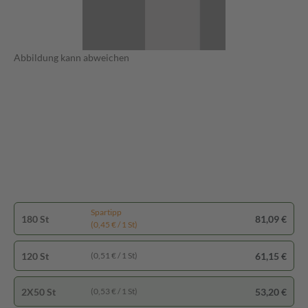
Abbildung kann abweichen
Spartipp
180 St
81,09 €
(0,45 € / 1 St)
120 St
61,15 €
(0,51 € / 1 St)
2X50 St
53,20 €
(0,53 € / 1 St)