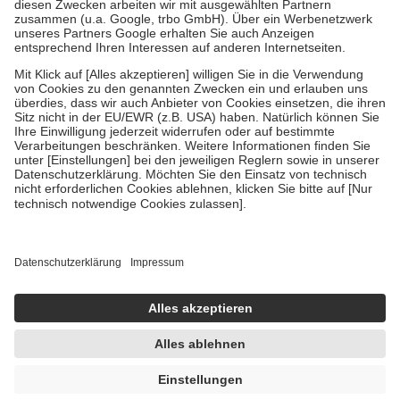
Zuzahlung zehn Prozent der Kosten sowie zehn Euro je
Verordnung.
Um das Engagement der Versicherten für ihre eigene Gesundheit zu
stärken und die besondere Stellung der Familie zu unterstützen,
fallen
keine Zuzahlungen
an bei:
• Kindern und Jugendlichen bis zum vollendeten 18. Lebensjahr
mit Ausnahme der Fahrkosten
• Untersuchungen zur Vorsorge und Früherkennung, die von der
GKV getragen werden
• empfohlenen Schutzimpfungen
• Harn- und Blutteststreifen
Wir nutzen Trusted Shops als unabhängigen Dienstleister für die
Einholung von Bewertungen. Trusted Shops hat Maßnahmen
getroffen, um sicherzustellen, dass es sich um echte Bewertungen
handelt. Mehr Informationen findest du hier:
https://help.etrusted.com/hc/de/articles/4419944605341
Einige Bilder und Inhalte wurden unter Zuhilfenahme künstlicher
Intelligenz erstellt.