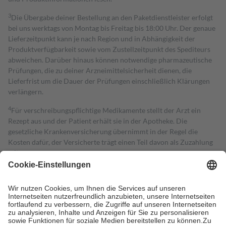
3
Die Übergabe deiner Bestellung an den Paketdienstleister erfolgt
bei uns werktags von Montag bis Freitag bis 18:00 Uhr. Der genaue
Lieferzeitpunkt kann je nach Region und in Abhängigkeit der
Produktverfügbarkeit sowie vom Zustellzeitpunkt des Spediteurs
abweichen. Darüber hinaus können notwendige pharmazeutische
Prüfungen, die zu deiner Arzneimittelsicherheit dienen, die
Lieferfrist um die Dauer der Prüfungen einschließlich Klärungen
verlängern.
4
Für verschreibungspflichtige Medikamente stellt der Arzt ein
Rezept aus und der Patient erhält sie in der Apotheke. Die
gesetzliche Krankenversicherung übernimmt in der Regel die
Kosten dafür, der Versicherte trägt einen Teil davon als Zuzahlung
mit.
Grundsätzlich leisten Mitglieder Zuzahlungen in Höhe von zehn
Prozent des Abgabepreises,
mindestens
jedoch
fünf Euro
und
höchstens zehn Euro.
Es sind jedoch nie mehr als die tatsächlichen
Kosten der Leistung zu entrichten.
Diese Regeln gelten grundsätzlich auch für Online-Apotheken.
Bei Heilmitteln und häuslicher Krankenpflege beträgt die