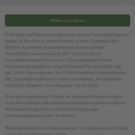
Widerruf erklären
Zu Risiken und Nebenwirkungen lesen Sie die Packungsbeilage und
fragen Sie Ihre Ärztin, Ihren Arzt oder in Ihrer Apotheke. AVP:
Üblicher Apothekenverkaufspreis berechnet nach der
Arzneimittelpreisverordnung. UVP: Unverbindliche
Preisempfehlung des Herstellers. Die angegebenen Preise
beinhalten die gesetzlich vorgeschriebene Mehrwertsteuer, ggf.
zzgl. 3,95 € Versandkosten. Ab 29,00 € Bestell­wert versand­kosten­
frei. Preisänderungen und Irrtümer vorbehalten. Alle Angebote
und Gratis-Beigaben nur solange der Vorrat reicht.
1
Eine pharmazeutische Prüfung der Arzneimittel und sonstigen
Produkte in deinem Warenkorb beinhaltet die Durchführung von
Wechselwirkungschecks und die Prüfung etwaiger
Anwendungshinweise des Herstellers.
2
Biozidprodukte
vorsichtig verwenden. Vor Gebrauch stets Etikett
und Produktinformationen lesen.