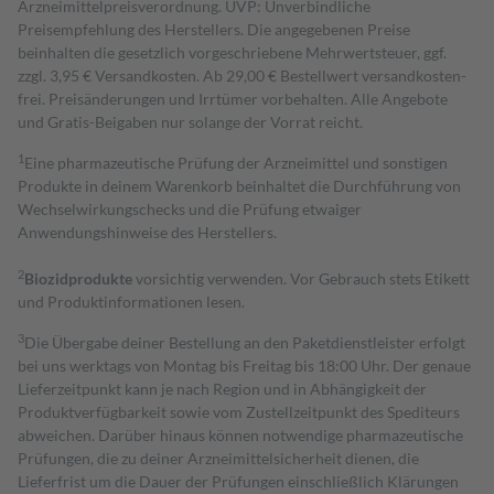
Arzneimittelpreisverordnung. UVP: Unverbindliche
Preisempfehlung des Herstellers. Die angegebenen Preise
beinhalten die gesetzlich vorgeschriebene Mehrwertsteuer, ggf.
zzgl. 3,95 € Versandkosten. Ab 29,00 € Bestell­wert versand­kosten­
frei. Preisänderungen und Irrtümer vorbehalten. Alle Angebote
und Gratis-Beigaben nur solange der Vorrat reicht.
1
Eine pharmazeutische Prüfung der Arzneimittel und sonstigen
Produkte in deinem Warenkorb beinhaltet die Durchführung von
Wechselwirkungschecks und die Prüfung etwaiger
Anwendungshinweise des Herstellers.
2
Biozidprodukte
vorsichtig verwenden. Vor Gebrauch stets Etikett
und Produktinformationen lesen.
3
Die Übergabe deiner Bestellung an den Paketdienstleister erfolgt
bei uns werktags von Montag bis Freitag bis 18:00 Uhr. Der genaue
Lieferzeitpunkt kann je nach Region und in Abhängigkeit der
Produktverfügbarkeit sowie vom Zustellzeitpunkt des Spediteurs
abweichen. Darüber hinaus können notwendige pharmazeutische
Prüfungen, die zu deiner Arzneimittelsicherheit dienen, die
Lieferfrist um die Dauer der Prüfungen einschließlich Klärungen