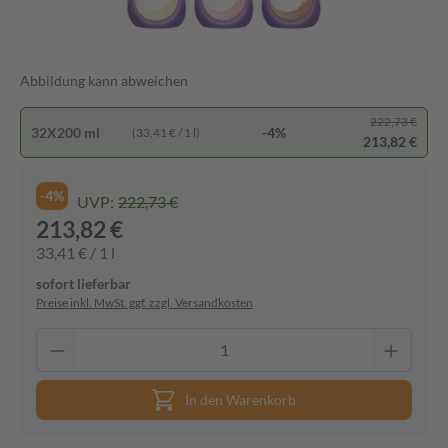
Abbildung kann abweichen
222,73 €
32X200 ml
-4%
(33,41 € / 1 l)
213,82 €
-4%
UVP:
222,73 €
213,82 €
33,41 € / 1 l
sofort lieferbar
Preise inkl. MwSt. ggf. zzgl. Versandkosten
In den Warenkorb