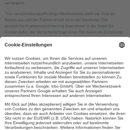
verlängern.
4
Für verschreibungspflichtige Medikamente stellt der Arzt ein
Rezept aus und der Patient erhält sie in der Apotheke. Die
gesetzliche Krankenversicherung übernimmt in der Regel die
Kosten dafür, der Versicherte trägt einen Teil davon als Zuzahlung
mit.
Grundsätzlich leisten Mitglieder Zuzahlungen in Höhe von zehn
Prozent des Abgabepreises,
mindestens
jedoch
fünf Euro
und
höchstens zehn Euro.
Es sind jedoch nie mehr als die tatsächlichen
Kosten der Leistung zu entrichten.
Diese Regeln gelten grundsätzlich auch für Online-Apotheken.
Bei Heilmitteln und häuslicher Krankenpflege beträgt die
Zuzahlung zehn Prozent der Kosten sowie zehn Euro je
Verordnung.
Um das Engagement der Versicherten für ihre eigene Gesundheit zu
stärken und die besondere Stellung der Familie zu unterstützen,
fallen
keine Zuzahlungen
an bei:
• Kindern und Jugendlichen bis zum vollendeten 18. Lebensjahr
mit Ausnahme der Fahrkosten
• Untersuchungen zur Vorsorge und Früherkennung, die von der
GKV getragen werden