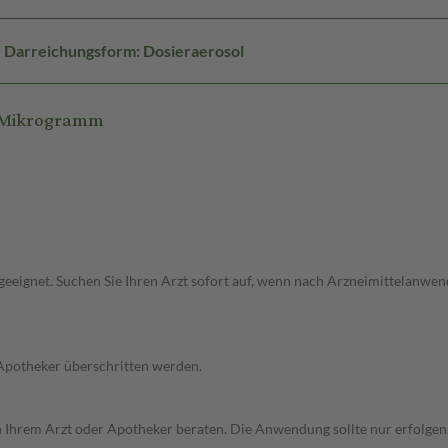
Darreichungsform: Dosieraerosol
6 Mikrogramm
ht geeignet. Suchen Sie Ihren Arzt sofort auf, wenn nach Arzneimittelan
 Apotheker überschritten werden.
on Ihrem Arzt oder Apotheker beraten. Die Anwendung sollte nur erfolge