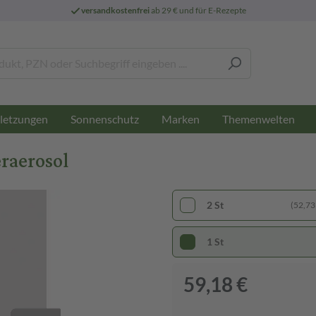
versandkostenfrei
ab 29 € und für E-Rezepte
letzungen
Sonnenschutz
Marken
Themenwelten
raerosol
2 St
(52,73 
1 St
59,18 €