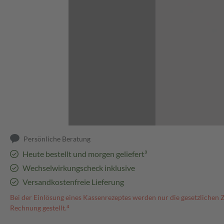
Abbildung kann abweichen
Persönliche Beratung
Heute bestellt und morgen geliefert³
Wechselwirkungscheck inklusive
Versandkostenfreie Lieferung
Bei der Einlösung eines Kassenrezeptes werden nur die gesetzlichen 
Rechnung gestellt.⁴