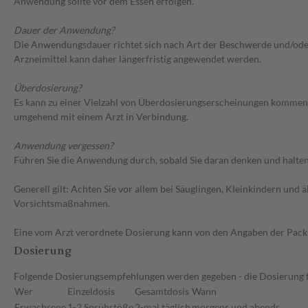
Anwendung sollte vor dem Essen erfolgen.
Dauer der Anwendung?
Die Anwendungsdauer richtet sich nach Art der Beschwerde und/oder 
Arzneimittel kann daher längerfristig angewendet werden.
Überdosierung?
Es kann zu einer Vielzahl von Überdosierungserscheinungen kommen,
umgehend mit einem Arzt in Verbindung.
Anwendung vergessen?
Führen Sie die Anwendung durch, sobald Sie daran denken und halten 
Generell gilt: Achten Sie vor allem bei Säuglingen, Kleinkindern un
Vorsichtsmaßnahmen.
Eine vom Arzt verordnete Dosierung kann von den Angaben der Packun
Dosierung
Folgende Dosierungsempfehlungen werden gegeben - die Dosierung fü
Wer
Einzeldosis
Gesamtdosis
Wann
Erwachsene
1-2 Sprühstöße
2-mal täglich
morgens und abends