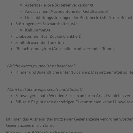
Arteriosklerose (Arterienverkalkung)
Aneurysmen (Ausbuchtung der Gefäßwände)
Durchblutungsstörungen der Peripherie (z.B. Arme, Beine)
Störungen des Salzhaushaltes, wie:
Kaliummangel
Diabetes mellitus (Zuckerkrankheit)
Schilddrüsenüberfunktion
Phäochromocytom (Adrenalin produzierender Tumor)
Welche Altersgruppe ist zu beachten?
Kinder und Jugendliche unter 18 Jahren: Das Arzneimittel sollt
Was ist mit Schwangerschaft und Stillzeit?
Schwangerschaft: Wenden Sie sich an Ihren Arzt. Es spielen ve
Stillzeit: Es gibt nach derzeitigen Erkenntnissen keine Hinweise
Ist Ihnen das Arzneimittel trotz einer Gegenanzeige verordnet worden
Gegenanzeige in sich birgt.