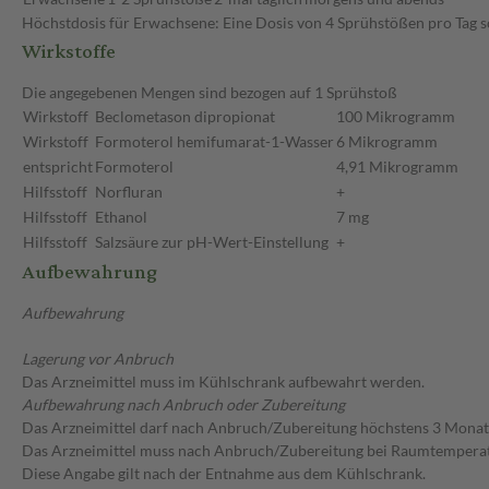
Höchstdosis für Erwachsene: Eine Dosis von 4 Sprühstößen pro Tag so
Wirkstoffe
Die angegebenen Mengen sind bezogen auf 1 Sprühstoß
Wirkstoff
Beclometason dipropionat
100 Mikrogramm
Wirkstoff
Formoterol hemifumarat-1-Wasser
6 Mikrogramm
entspricht
Formoterol
4,91 Mikrogramm
Hilfsstoff
Norfluran
+
Hilfsstoff
Ethanol
7 mg
Hilfsstoff
Salzsäure zur pH-Wert-Einstellung
+
Aufbewahrung
Aufbewahrung
Lagerung vor Anbruch
Das Arzneimittel muss im Kühlschrank aufbewahrt werden.
Aufbewahrung nach Anbruch oder Zubereitung
Das Arzneimittel darf nach Anbruch/Zubereitung höchstens 3 Mona
Das Arzneimittel muss nach Anbruch/Zubereitung bei Raumtempera
Diese Angabe gilt nach der Entnahme aus dem Kühlschrank.