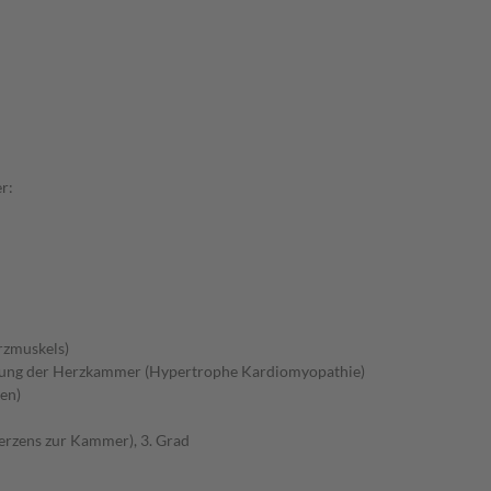
r:
rzmuskels)
gung der Herzkammer (Hypertrophe Kardiomyopathie)
en)
erzens zur Kammer), 3. Grad