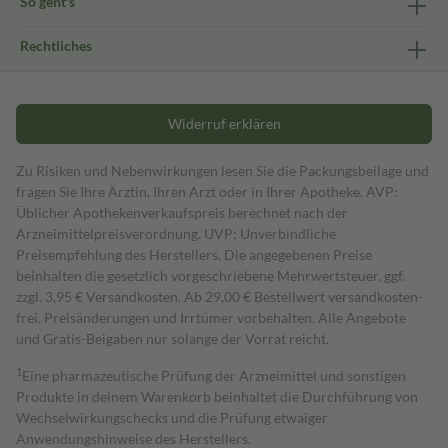
So geht's
Rechtliches
Widerruf erklären
Zu Risiken und Nebenwirkungen lesen Sie die Packungsbeilage und
fragen Sie Ihre Ärztin, Ihren Arzt oder in Ihrer Apotheke. AVP:
Üblicher Apothekenverkaufspreis berechnet nach der
Arzneimittelpreisverordnung. UVP: Unverbindliche
Preisempfehlung des Herstellers. Die angegebenen Preise
beinhalten die gesetzlich vorgeschriebene Mehrwertsteuer, ggf.
zzgl. 3,95 € Versandkosten. Ab 29,00 € Bestell­wert versand­kosten­
frei. Preisänderungen und Irrtümer vorbehalten. Alle Angebote
und Gratis-Beigaben nur solange der Vorrat reicht.
1
Eine pharmazeutische Prüfung der Arzneimittel und sonstigen
Produkte in deinem Warenkorb beinhaltet die Durchführung von
Wechselwirkungschecks und die Prüfung etwaiger
Anwendungshinweise des Herstellers.