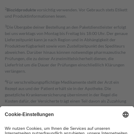
2
Biozidprodukte
vorsichtig verwenden. Vor Gebrauch stets Etikett
und Produktinformationen lesen.
3
Die Übergabe deiner Bestellung an den Paketdienstleister erfolgt
bei uns werktags von Montag bis Freitag bis 18:00 Uhr. Der genaue
Lieferzeitpunkt kann je nach Region und in Abhängigkeit der
Produktverfügbarkeit sowie vom Zustellzeitpunkt des Spediteurs
abweichen. Darüber hinaus können notwendige pharmazeutische
Prüfungen, die zu deiner Arzneimittelsicherheit dienen, die
Lieferfrist um die Dauer der Prüfungen einschließlich Klärungen
verlängern.
4
Für verschreibungspflichtige Medikamente stellt der Arzt ein
Rezept aus und der Patient erhält sie in der Apotheke. Die
gesetzliche Krankenversicherung übernimmt in der Regel die
Kosten dafür, der Versicherte trägt einen Teil davon als Zuzahlung
mit.
Grundsätzlich leisten Mitglieder Zuzahlungen in Höhe von zehn
Prozent des Abgabepreises,
mindestens
jedoch
fünf Euro
und
höchstens zehn Euro.
Es sind jedoch nie mehr als die tatsächlichen
Kosten der Leistung zu entrichten.