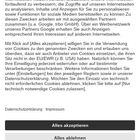
Diese Regeln gelten grundsätzlich auch für Online-Apotheken.
Bei Heilmitteln und häuslicher Krankenpflege beträgt die
Zuzahlung zehn Prozent der Kosten sowie zehn Euro je
Verordnung.
Um das Engagement der Versicherten für ihre eigene Gesundheit zu
stärken und die besondere Stellung der Familie zu unterstützen,
fallen
keine Zuzahlungen
an bei:
• Kindern und Jugendlichen bis zum vollendeten 18. Lebensjahr
mit Ausnahme der Fahrkosten
• Untersuchungen zur Vorsorge und Früherkennung, die von der
GKV getragen werden
• empfohlenen Schutzimpfungen
• Harn- und Blutteststreifen
Wir nutzen Trusted Shops als unabhängigen Dienstleister für die
Einholung von Bewertungen. Trusted Shops hat Maßnahmen
getroffen, um sicherzustellen, dass es sich um echte Bewertungen
handelt. Mehr Informationen findest du hier:
https://help.etrusted.com/hc/de/articles/4419944605341
Einige Bilder und Inhalte wurden unter Zuhilfenahme künstlicher
Intelligenz erstellt.