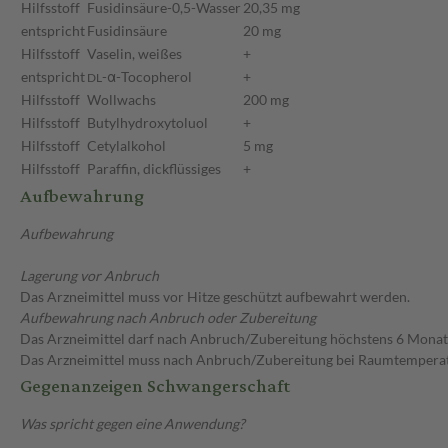
Hilfsstoff
Fusidinsäure-0,5-Wasser
20,35 mg
entspricht
Fusidinsäure
20 mg
Hilfsstoff
Vaselin, weißes
+
entspricht
-α-Tocopherol
+
DL
Hilfsstoff
Wollwachs
200 mg
Hilfsstoff
Butylhydroxytoluol
+
Hilfsstoff
Cetylalkohol
5 mg
Hilfsstoff
Paraffin, dickflüssiges
+
Aufbewahrung
Aufbewahrung
Lagerung vor Anbruch
Das Arzneimittel muss vor Hitze geschützt aufbewahrt werden.
Aufbewahrung nach Anbruch oder Zubereitung
Das Arzneimittel darf nach Anbruch/Zubereitung höchstens 6 Mona
Das Arzneimittel muss nach Anbruch/Zubereitung bei Raumtempera
Gegenanzeigen Schwangerschaft
Was spricht gegen eine Anwendung?