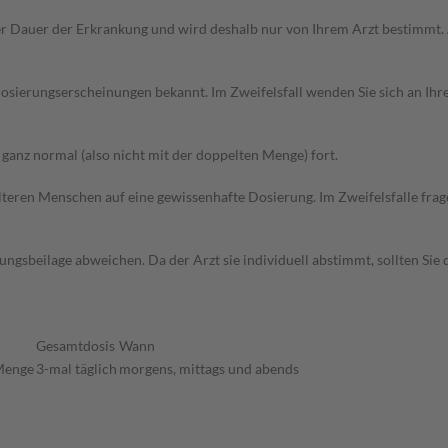
r Dauer der Erkrankung und wird deshalb nur von Ihrem Arzt bestimmt.
sierungserscheinungen bekannt. Im Zweifelsfall wenden Sie sich an Ihre
anz normal (also nicht mit der doppelten Menge) fort.
d älteren Menschen auf eine gewissenhafte Dosierung. Im Zweifelsfalle f
gsbeilage abweichen. Da der Arzt sie individuell abstimmt, sollten Si
Gesamtdosis
Wann
Menge
3-mal täglich
morgens, mittags und abends