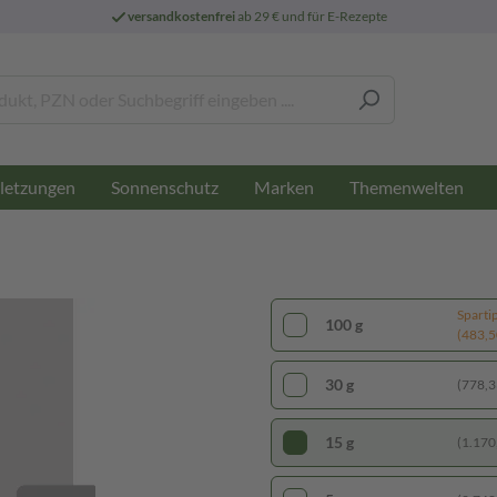
versandkostenfrei
ab 29 € und für E-Rezepte
letzungen
Sonnenschutz
Marken
Themenwelten
Sparti
100 g
(483,50
30 g
(778,33
15 g
(1.170,