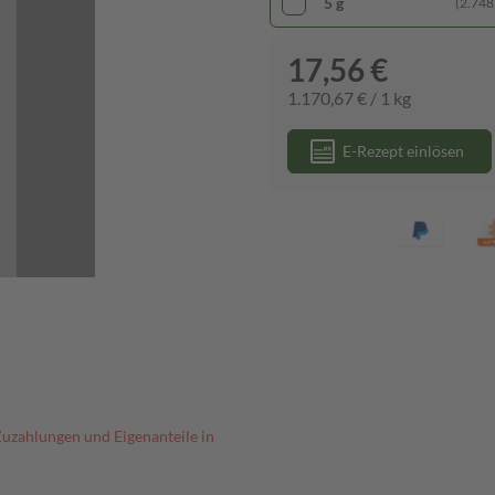
5 g
(2.748,
17,56 €
1.170,67 € / 1 kg
E-Rezept einlösen
Zuzahlungen und Eigenanteile in