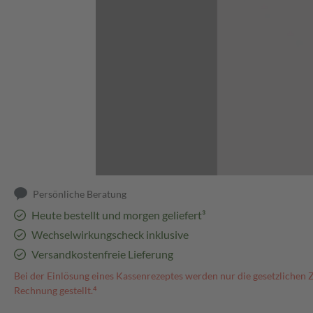
Abbildung kann abweichen
Persönliche Beratung
Heute bestellt und morgen geliefert³
Wechselwirkungscheck inklusive
Versandkostenfreie Lieferung
Bei der Einlösung eines Kassenrezeptes werden nur die gesetzlichen 
Rechnung gestellt.⁴