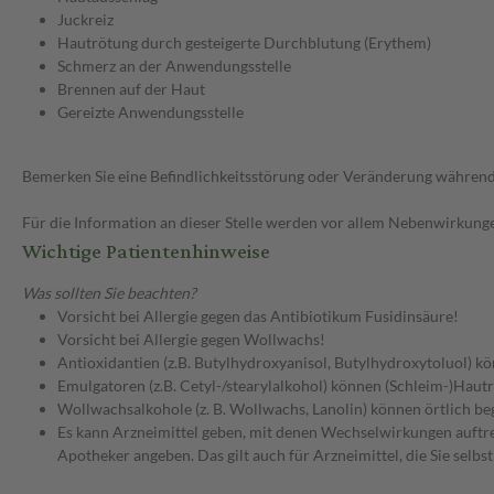
Juckreiz
Hautrötung durch gesteigerte Durchblutung (Erythem)
Schmerz an der Anwendungsstelle
Brennen auf der Haut
Gereizte Anwendungsstelle
Bemerken Sie eine Befindlichkeitsstörung oder Veränderung während 
Für die Information an dieser Stelle werden vor allem Nebenwirkunge
Wichtige Patientenhinweise
Was sollten Sie beachten?
Vorsicht bei Allergie gegen das Antibiotikum Fusidinsäure!
Vorsicht bei Allergie gegen Wollwachs!
Antioxidantien (z.B. Butylhydroxyanisol, Butylhydroxytoluol) k
Emulgatoren (z.B. Cetyl-/stearylalkohol) können (Schleim-)Hautr
Wollwachsalkohole (z. B. Wollwachs, Lanolin) können örtlich be
Es kann Arzneimittel geben, mit denen Wechselwirkungen auftret
Apotheker angeben. Das gilt auch für Arzneimittel, die Sie selb