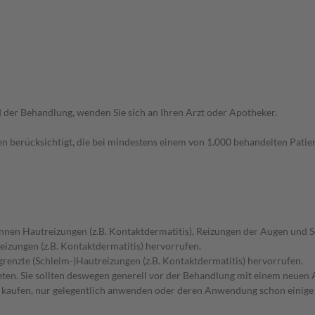
der Behandlung, wenden Sie sich an Ihren Arzt oder Apotheker.
n berücksichtigt, die bei mindestens einem von 1.000 behandelten Patien
önnen Hautreizungen (z.B. Kontaktdermatitis), Reizungen der Augen und 
eizungen (z.B. Kontaktdermatitis) hervorrufen.
grenzte (Schleim-)Hautreizungen (z.B. Kontaktdermatitis) hervorrufen.
en. Sie sollten deswegen generell vor der Behandlung mit einem neuen A
st kaufen, nur gelegentlich anwenden oder deren Anwendung schon einige 