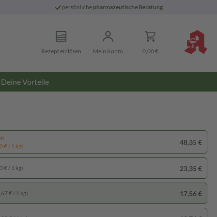
persönliche
pharmazeutische Beratung
Rezept einlösen
Mein Konto
0,00 €
Deine Vorteile
pp
48,35 €
 € / 1 kg)
23,35 €
 € / 1 kg)
17,56 €
67 € / 1 kg)