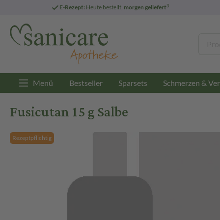
3
E-Rezept:
Heute bestellt,
morgen geliefert
Menü
Bestseller
Sparsets
Schmerzen & Ver
Fusicutan 15 g Salbe
Rezeptpflichtig