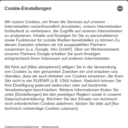
mit.
Grundsätzlich leisten Mitglieder Zuzahlungen in Höhe von zehn
Prozent des Abgabepreises,
mindestens
jedoch
fünf Euro
und
höchstens zehn Euro.
Es sind jedoch nie mehr als die tatsächlichen
Kosten der Leistung zu entrichten.
Diese Regeln gelten grundsätzlich auch für Online-Apotheken.
Bei Heilmitteln und häuslicher Krankenpflege beträgt die
Zuzahlung zehn Prozent der Kosten sowie zehn Euro je
Verordnung.
Um das Engagement der Versicherten für ihre eigene Gesundheit zu
stärken und die besondere Stellung der Familie zu unterstützen,
fallen
keine Zuzahlungen
an bei:
• Kindern und Jugendlichen bis zum vollendeten 18. Lebensjahr
mit Ausnahme der Fahrkosten
• Untersuchungen zur Vorsorge und Früherkennung, die von der
GKV getragen werden
• empfohlenen Schutzimpfungen
• Harn- und Blutteststreifen
Wir nutzen Trusted Shops als unabhängigen Dienstleister für die
Einholung von Bewertungen. Trusted Shops hat Maßnahmen
getroffen, um sicherzustellen, dass es sich um echte Bewertungen