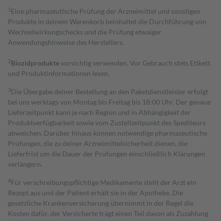
1
Eine pharmazeutische Prüfung der Arzneimittel und sonstigen
Produkte in deinem Warenkorb beinhaltet die Durchführung von
Wechselwirkungschecks und die Prüfung etwaiger
Anwendungshinweise des Herstellers.
2
Biozidprodukte
vorsichtig verwenden. Vor Gebrauch stets Etikett
und Produktinformationen lesen.
3
Die Übergabe deiner Bestellung an den Paketdienstleister erfolgt
bei uns werktags von Montag bis Freitag bis 18:00 Uhr. Der genaue
Lieferzeitpunkt kann je nach Region und in Abhängigkeit der
Produktverfügbarkeit sowie vom Zustellzeitpunkt des Spediteurs
abweichen. Darüber hinaus können notwendige pharmazeutische
Prüfungen, die zu deiner Arzneimittelsicherheit dienen, die
Lieferfrist um die Dauer der Prüfungen einschließlich Klärungen
verlängern.
4
Für verschreibungspflichtige Medikamente stellt der Arzt ein
Rezept aus und der Patient erhält sie in der Apotheke. Die
gesetzliche Krankenversicherung übernimmt in der Regel die
Kosten dafür, der Versicherte trägt einen Teil davon als Zuzahlung