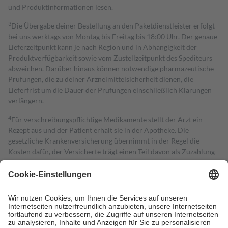
und Produktinformationen lesen.
3
Die Übergabe deiner Bestellung an den Paketdienstleister erfolgt
bei uns werktags von Montag bis Freitag bis 18:00 Uhr. Der genaue
Lieferzeitpunkt kann je nach Region und in Abhängigkeit der
Produktverfügbarkeit sowie vom Zustellzeitpunkt des Spediteurs
abweichen. Darüber hinaus können notwendige pharmazeutische
Prüfungen, die zu deiner Arzneimittelsicherheit dienen, die
Lieferfrist um die Dauer der Prüfungen einschließlich Klärungen
verlängern.
4
Für verschreibungspflichtige Medikamente stellt der Arzt ein
Rezept aus und der Patient erhält sie in der Apotheke. Die
gesetzliche Krankenversicherung übernimmt in der Regel die
Kosten dafür, der Versicherte trägt einen Teil davon als Zuzahlung
mit.
Grundsätzlich leisten Mitglieder Zuzahlungen in Höhe von zehn
Prozent des Abgabepreises,
mindestens
jedoch
fünf Euro
und
höchstens zehn Euro.
Es sind jedoch nie mehr als die tatsächlichen
Kosten der Leistung zu entrichten.
Diese Regeln gelten grundsätzlich auch für Online-Apotheken.
Bei Heilmitteln und häuslicher Krankenpflege beträgt die