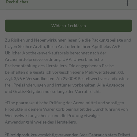
Rechtliches
Widerruf erklären
Zu Risiken und Nebenwirkungen lesen Sie die Packungsbeilage und
fragen Sie Ihre Ärztin, Ihren Arzt oder in Ihrer Apotheke. AVP:
Üblicher Apothekenverkaufspreis berechnet nach der
Arzneimittelpreisverordnung. UVP: Unverbindliche
Preisempfehlung des Herstellers. Die angegebenen Preise
beinhalten die gesetzlich vorgeschriebene Mehrwertsteuer, ggf.
zzgl. 3,95 € Versandkosten. Ab 29,00 € Bestell­wert versand­kosten­
frei. Preisänderungen und Irrtümer vorbehalten. Alle Angebote
und Gratis-Beigaben nur solange der Vorrat reicht.
1
Eine pharmazeutische Prüfung der Arzneimittel und sonstigen
Produkte in deinem Warenkorb beinhaltet die Durchführung von
Wechselwirkungschecks und die Prüfung etwaiger
Anwendungshinweise des Herstellers.
2
Biozidprodukte
vorsichtig verwenden. Vor Gebrauch stets Etikett