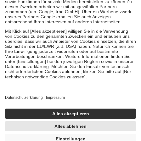
Zuzahlung zehn Prozent der Kosten sowie zehn Euro je
Verordnung.
Um das Engagement der Versicherten für ihre eigene Gesundheit zu
stärken und die besondere Stellung der Familie zu unterstützen,
fallen
keine Zuzahlungen
an bei:
• Kindern und Jugendlichen bis zum vollendeten 18. Lebensjahr
mit Ausnahme der Fahrkosten
• Untersuchungen zur Vorsorge und Früherkennung, die von der
GKV getragen werden
• empfohlenen Schutzimpfungen
• Harn- und Blutteststreifen
Wir nutzen Trusted Shops als unabhängigen Dienstleister für die
Einholung von Bewertungen. Trusted Shops hat Maßnahmen
getroffen, um sicherzustellen, dass es sich um echte Bewertungen
handelt. Mehr Informationen findest du hier:
https://help.etrusted.com/hc/de/articles/4419944605341
Einige Bilder und Inhalte wurden unter Zuhilfenahme künstlicher
Intelligenz erstellt.