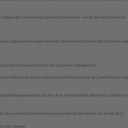
Dauer der Erkrankung und wird deshalb nur von Ihrem Arzt bestimmt. Pri
osierungserscheinungen bekannt. Bei versehentlichem Verschlucken wend
anz normal (also nicht mit der doppelten Menge) fort.
d älteren Menschen auf eine gewissenhafte Dosierung. Im Zweifelsfalle f
gsbeilage abweichen. Da der Arzt sie individuell abstimmt, sollten Si
r Ihre spezielle Erkrankung besprechen Sie am besten mit Ihrem Arzt:
ns oder abends