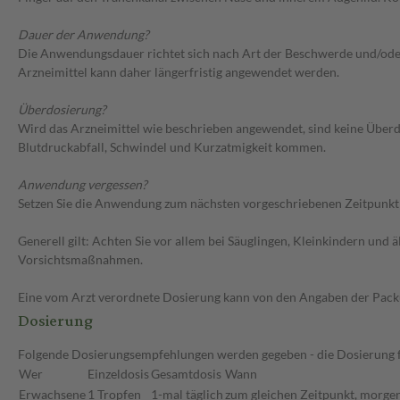
Dauer der Anwendung?
Die Anwendungsdauer richtet sich nach Art der Beschwerde und/oder 
Arzneimittel kann daher längerfristig angewendet werden.
Überdosierung?
Wird das Arzneimittel wie beschrieben angewendet, sind keine Überd
Blutdruckabfall, Schwindel und Kurzatmigkeit kommen.
Anwendung vergessen?
Setzen Sie die Anwendung zum nächsten vorgeschriebenen Zeitpunkt g
Generell gilt: Achten Sie vor allem bei Säuglingen, Kleinkindern un
Vorsichtsmaßnahmen.
Eine vom Arzt verordnete Dosierung kann von den Angaben der Packun
Dosierung
Folgende Dosierungsempfehlungen werden gegeben - die Dosierung fü
Wer
Einzeldosis
Gesamtdosis
Wann
Erwachsene
1 Tropfen
1-mal täglich
zum gleichen Zeitpunkt, morge