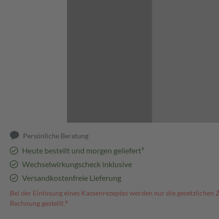
Abbildung kann abweichen
Persönliche Beratung
Heute bestellt und morgen geliefert³
Wechselwirkungscheck inklusive
Versandkostenfreie Lieferung
Bei der Einlösung eines Kassenrezeptes werden nur die gesetzlichen 
Rechnung gestellt.⁴