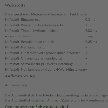
Wirkstoffe
Die angegebenen Mengen sind bezogen auf 1 ml Tropfen
Hilfsstoff
Bimatoprost
0,3 mg
Hilfsstoff
Wasser für Injektionszwecke
+
Hilfsstoff
Timolol hydrogenmaleat
6,83 mg
entspricht
Timolol
5 mg
Hilfsstoff
Benzalkonium chlorid
0,05 mg
Hilfsstoff
Natriumchlorid
+
Hilfsstoff
Dinatriumhydrogenphosphat-7-Wasser
+
Hilfsstoff
Citronensäure monohydrat
+
Hilfsstoff
Salzsäure zur pH-Wert-Einstellung
+
Hilfsstoff
Natriumhydroxid zur pH-Wert-Einstellung
+
Aufbewahrung
Aufbewahrung
Das Arzneimittel darf nach Anbruch/Zubereitung höchstens 28 Tage
Das Arzneimittel muss nach Anbruch/Zubereitung bei Raumtempera
Gegenanzeigen Schwangerschaft