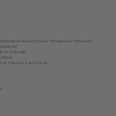
Atemwegserkrankung mit einer Verengung der Atemwege)
adykardie)
gs im Ursprung)
r Block)
s zur Kammer), 2. und 3. Grad
r: