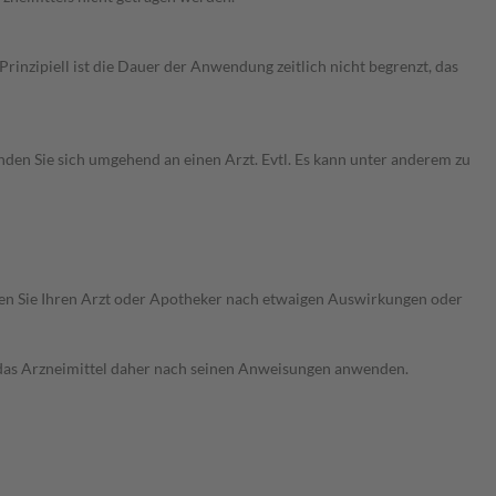
nzipiell ist die Dauer der Anwendung zeitlich nicht begrenzt, das
en Sie sich umgehend an einen Arzt. Evtl. Es kann unter anderem zu
ragen Sie Ihren Arzt oder Apotheker nach etwaigen Auswirkungen oder
e das Arzneimittel daher nach seinen Anweisungen anwenden.