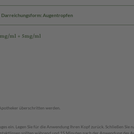
Darreichungsform: Augentropfen
3mg/ml + 5mg/ml
 Apotheker überschritten werden.
uges ein. Legen Sie für die Anwendung Ihren Kopf zurück. Schließen Sie
ntaktlinsen sollten während und 15 Minuten nach der Anwendung des Ar