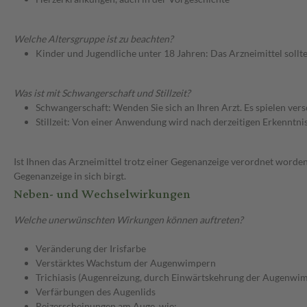
Welche Altersgruppe ist zu beachten?
Kinder und Jugendliche unter 18 Jahren: Das Arzneimittel sollt
Was ist mit Schwangerschaft und Stillzeit?
Schwangerschaft: Wenden Sie sich an Ihren Arzt. Es spielen ve
Stillzeit: Von einer Anwendung wird nach derzeitigen Erkenntniss
Ist Ihnen das Arzneimittel trotz einer Gegenanzeige verordnet worden
Gegenanzeige in sich birgt.
Neben- und Wechselwirkungen
Welche unerwünschten Wirkungen können auftreten?
Veränderung der Irisfarbe
Verstärktes Wachstum der Augenwimpern
Trichiasis (Augenreizung, durch Einwärtskehrung der Augenwi
Verfärbungen des Augenlids
Reizerscheinungen am Auge, wie: