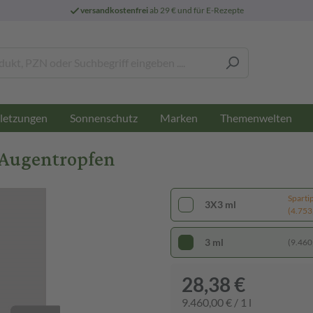
versandkostenfrei
ab 29 € und für E-Rezepte
letzungen
Sonnenschutz
Marken
Themenwelten
Augentropfen
Sparti
3X3 ml
(4.753,
3 ml
(9.460,
28,38 €
9.460,00 € / 1 l