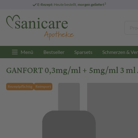
3
E-Rezept:
Heute bestellt,
morgen geliefert
Menü
Bestseller
Sparsets
Schmerzen & Ver
GANFORT 0,3mg/ml + 5mg/ml 3 ml 
Rezeptpflichtig
Reimport