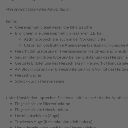
Was spricht gegen eine Anwendung?
Immer:
Überempfindlichkeit gegen die Inhaltsstoffe
Bronchien, die überempfindlich reagieren, z.B. bei:
Asthma bronchiale, auch in der Vorgeschichte
Chronisch obstruktive Atemwegserkrankung (chronische 
Herzrhythmusstörung mit verlangsamter Herzfrequenz (Sinusbr
Sinusknotensyndrom (Störung bei der Entstehung des Herzschla
Gestörte Entstehung des Herzschlags im Herzvorhof (sinuatriale
AV-Block (Störung der Erregungsleitung vom Vorhof des Herzen
Herzschwäche
Schock durch Herzversagen
Unter Umständen - sprechen Sie hierzu mit Ihrem Arzt oder Apotheke
Eingeschränkte Nierenfunktion
Eingeschränkte Leberfunktion
Hornhautschäden (Auge)
Trockenes Auge (Keratokonjunktivitis sicca)
Herzerkrankungen, auch in der Vorgeschichte