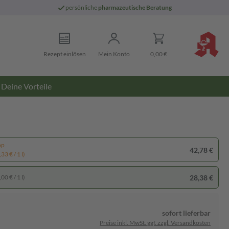
persönliche
pharmazeutische Beratung
Rezept einlösen
Mein Konto
0,00 €
Deine Vorteile
pp
42,78 €
33 € / 1 l)
28,38 €
00 € / 1 l)
sofort lieferbar
Preise inkl. MwSt. ggf. zzgl. Versandkosten