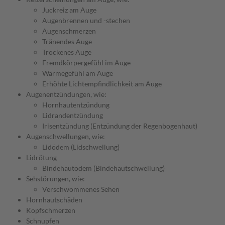
Juckreiz am Auge
Augenbrennen und -stechen
Augenschmerzen
Tränendes Auge
Trockenes Auge
Fremdkörpergefühl im Auge
Wärmegefühl am Auge
Erhöhte Lichtempfindlichkeit am Auge
Augenentzündungen, wie:
Hornhautentzündung
Lidrandentzündung
Irisentzündung (Entzündung der Regenbogenhaut)
Augenschwellungen, wie:
Lidödem (Lidschwellung)
Lidrötung
Bindehautödem (Bindehautschwellung)
Sehstörungen, wie:
Verschwommenes Sehen
Hornhautschäden
Kopfschmerzen
Schnupfen