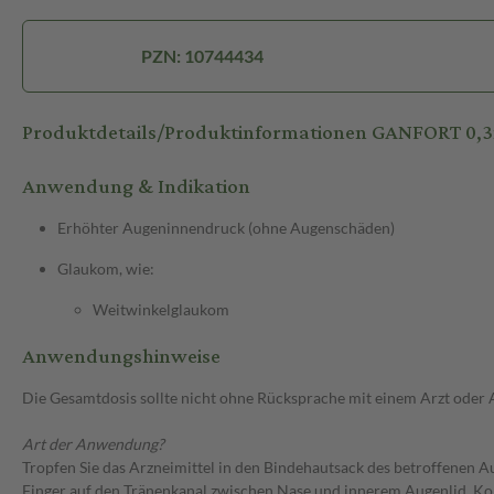
PZN: 10744434
Produktdetails/Produktinformationen GANFORT 0,
Anwendung & Indikation
Erhöhter Augeninnendruck (ohne Augenschäden)
Glaukom, wie:
Weitwinkelglaukom
Anwendungshinweise
Die Gesamtdosis sollte nicht ohne Rücksprache mit einem Arzt oder
Art der Anwendung?
Tropfen Sie das Arzneimittel in den Bindehautsack des betroffenen A
Finger auf den Tränenkanal zwischen Nase und innerem Augenlid. Ko