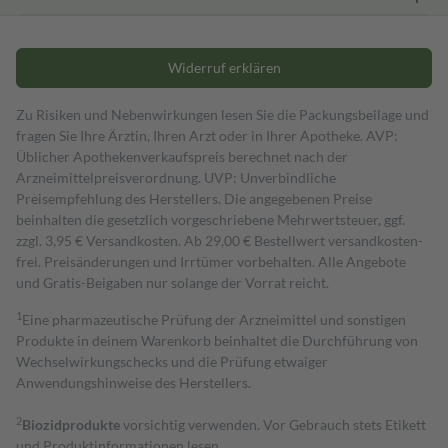
Widerruf erklären
Zu Risiken und Nebenwirkungen lesen Sie die Packungsbeilage und
fragen Sie Ihre Ärztin, Ihren Arzt oder in Ihrer Apotheke. AVP:
Üblicher Apothekenverkaufspreis berechnet nach der
Arzneimittelpreisverordnung. UVP: Unverbindliche
Preisempfehlung des Herstellers. Die angegebenen Preise
beinhalten die gesetzlich vorgeschriebene Mehrwertsteuer, ggf.
zzgl. 3,95 € Versandkosten. Ab 29,00 € Bestell­wert versand­kosten­
frei. Preisänderungen und Irrtümer vorbehalten. Alle Angebote
und Gratis-Beigaben nur solange der Vorrat reicht.
1
Eine pharmazeutische Prüfung der Arzneimittel und sonstigen
Produkte in deinem Warenkorb beinhaltet die Durchführung von
Wechselwirkungschecks und die Prüfung etwaiger
Anwendungshinweise des Herstellers.
2
Biozidprodukte
vorsichtig verwenden. Vor Gebrauch stets Etikett
und Produktinformationen lesen.