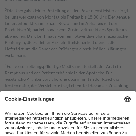
3
Die Übergabe deiner Bestellung an den Paketdienstleister erfolgt
bei uns werktags von Montag bis Freitag bis 18:00 Uhr. Der genaue
Lieferzeitpunkt kann je nach Region und in Abhängigkeit der
Produktverfügbarkeit sowie vom Zustellzeitpunkt des Spediteurs
abweichen. Darüber hinaus können notwendige pharmazeutische
Prüfungen, die zu deiner Arzneimittelsicherheit dienen, die
Lieferfrist um die Dauer der Prüfungen einschließlich Klärungen
verlängern.
4
Für verschreibungspflichtige Medikamente stellt der Arzt ein
Rezept aus und der Patient erhält sie in der Apotheke. Die
gesetzliche Krankenversicherung übernimmt in der Regel die
Kosten dafür, der Versicherte trägt einen Teil davon als Zuzahlung
mit.
Grundsätzlich leisten Mitglieder Zuzahlungen in Höhe von zehn
Prozent des Abgabepreises,
mindestens
jedoch
fünf Euro
und
höchstens zehn Euro.
Es sind jedoch nie mehr als die tatsächlichen
Kosten der Leistung zu entrichten.
Diese Regeln gelten grundsätzlich auch für Online-Apotheken.
Bei Heilmitteln und häuslicher Krankenpflege beträgt die