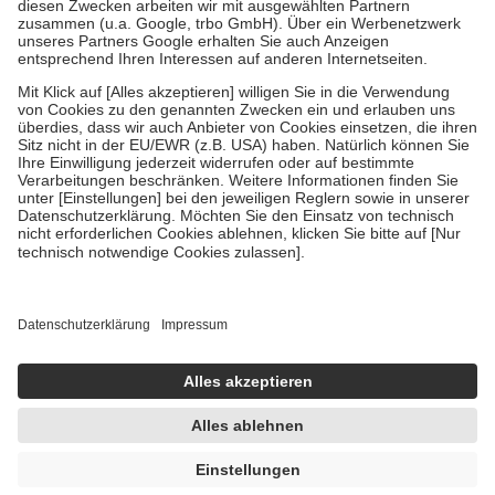
Zuzahlung zehn Prozent der Kosten sowie zehn Euro je
Verordnung.
Um das Engagement der Versicherten für ihre eigene Gesundheit zu
stärken und die besondere Stellung der Familie zu unterstützen,
fallen
keine Zuzahlungen
an bei:
• Kindern und Jugendlichen bis zum vollendeten 18. Lebensjahr
mit Ausnahme der Fahrkosten
• Untersuchungen zur Vorsorge und Früherkennung, die von der
GKV getragen werden
• empfohlenen Schutzimpfungen
• Harn- und Blutteststreifen
Wir nutzen Trusted Shops als unabhängigen Dienstleister für die
Einholung von Bewertungen. Trusted Shops hat Maßnahmen
getroffen, um sicherzustellen, dass es sich um echte Bewertungen
handelt. Mehr Informationen findest du hier:
https://help.etrusted.com/hc/de/articles/4419944605341
Einige Bilder und Inhalte wurden unter Zuhilfenahme künstlicher
Intelligenz erstellt.