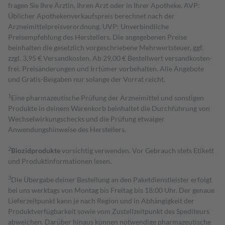
fragen Sie Ihre Ärztin, Ihren Arzt oder in Ihrer Apotheke. AVP:
Üblicher Apothekenverkaufspreis berechnet nach der
Arzneimittelpreisverordnung. UVP: Unverbindliche
Preisempfehlung des Herstellers. Die angegebenen Preise
beinhalten die gesetzlich vorgeschriebene Mehrwertsteuer, ggf.
zzgl. 3,95 € Versandkosten. Ab 29,00 € Bestell­wert versand­kosten­
frei. Preisänderungen und Irrtümer vorbehalten. Alle Angebote
und Gratis-Beigaben nur solange der Vorrat reicht.
1
Eine pharmazeutische Prüfung der Arzneimittel und sonstigen
Produkte in deinem Warenkorb beinhaltet die Durchführung von
Wechselwirkungschecks und die Prüfung etwaiger
Anwendungshinweise des Herstellers.
2
Biozidprodukte
vorsichtig verwenden. Vor Gebrauch stets Etikett
und Produktinformationen lesen.
3
Die Übergabe deiner Bestellung an den Paketdienstleister erfolgt
bei uns werktags von Montag bis Freitag bis 18:00 Uhr. Der genaue
Lieferzeitpunkt kann je nach Region und in Abhängigkeit der
Produktverfügbarkeit sowie vom Zustellzeitpunkt des Spediteurs
abweichen. Darüber hinaus können notwendige pharmazeutische