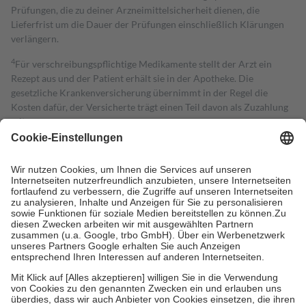
Prüfungen, die zu deiner Arzneimittelsicherheit dienen, die
Lieferfrist um die Dauer der Prüfungen einschließlich Klärungen
verlängern.
4
Für verschreibungspflichtige Medikamente stellt der Arzt ein
Rezept aus und der Patient erhält sie in der Apotheke. Die
gesetzliche Krankenversicherung übernimmt in der Regel die
Kosten dafür, der Versicherte trägt einen Teil davon als Zuzahlung
mit.
Grundsätzlich leisten Mitglieder Zuzahlungen in Höhe von zehn
Prozent des Abgabepreises,
mindestens
jedoch
fünf Euro
und
höchstens zehn Euro.
Es sind jedoch nie mehr als die tatsächlichen
Kosten der Leistung zu entrichten.
Diese Regeln gelten grundsätzlich auch für Online-Apotheken.
Bei Heilmitteln und häuslicher Krankenpflege beträgt die
Zuzahlung zehn Prozent der Kosten sowie zehn Euro je
Verordnung.
Um das Engagement der Versicherten für ihre eigene Gesundheit zu
stärken und die besondere Stellung der Familie zu unterstützen,
fallen
keine Zuzahlungen
an bei:
• Kindern und Jugendlichen bis zum vollendeten 18. Lebensjahr