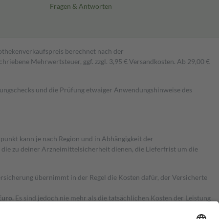
Fragen & Antworten
pothekenverkaufspreis berechnet nach der
hriebene Mehrwertsteuer, ggf. zzgl. 3,95 € Versandkosten. Ab 29,00 €
kungschecks und die Prüfung etwaiger Anwendungshinweise des
itpunkt kann je nach Region und in Abhängigkeit der
 zu deiner Arzneimittelsicherheit dienen, die Lieferfrist um die
ersicherung übernimmt in der Regel die Kosten dafür, der Versicherte
Euro.
Es sind jedoch nie mehr als die tatsächlichen Kosten der Leistung