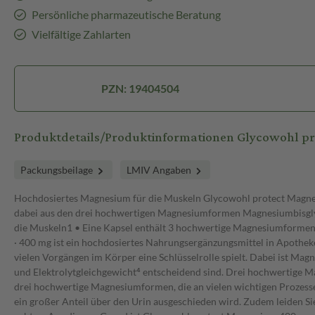
Persönliche pharmazeutische Beratung
Vielfältige Zahlarten
PZN: 19404504
Produktdetails/Produktinformationen Glycowohl 
Packungsbeilage
LMIV Angaben
Hochdosiertes Magnesium für die Muskeln Glycowohl protect Magnesi
dabei aus den drei hochwertigen Magnesiumformen Magnesiumbisgly
die Muskeln1 • Eine Kapsel enthält 3 hochwertige Magnesiumformen
· 400 mg ist ein hochdosiertes Nahrungsergänzungsmittel in Apotheke
vielen Vorgängen im Körper eine Schlüsselrolle spielt. Dabei ist Mag
und Elektrolytgleichgewicht⁴ entscheidend sind. Drei hochwertige
drei hochwertige Magnesiumformen, die an vielen wichtigen Prozess
ein großer Anteil über den Urin ausgeschieden wird. Zudem leiden S