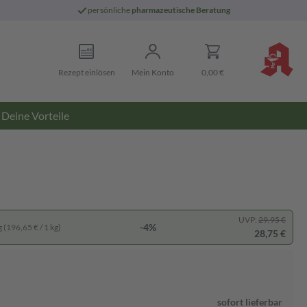
persönliche
pharmazeutische Beratung
Rezept einlösen
Mein Konto
0,00 €
Deine Vorteile
UVP:
29,95 €
-4%
 (196,65 € / 1 kg)
28,75 €
sofort lieferbar