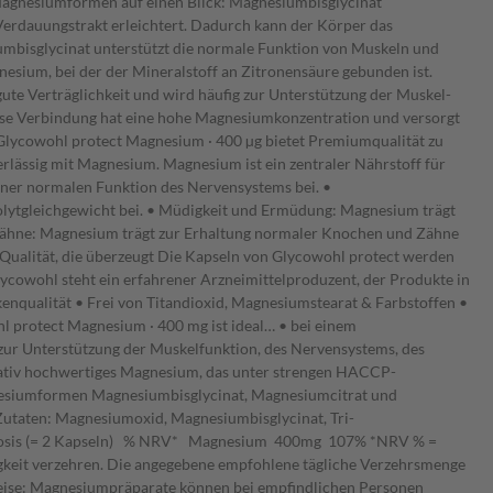
 Magnesiumformen auf einen Blick: Magnesiumbisglycinat
Verdauungstrakt erleichtert. Dadurch kann der Körper das
mbisglycinat unterstützt die normale Funktion von Muskeln und
esium, bei der der Mineralstoff an Zitronensäure gebunden ist.
ute Verträglichkeit und wird häufig zur Unterstützung der Muskel-
ese Verbindung hat eine hohe Magnesiumkonzentration und versorgt
 Glycowohl protect Magnesium · 400 µg bietet Premiumqualität zu
erlässig mit Magnesium. Magnesium ist ein zentraler Nährstoff für
iner normalen Funktion des Nervensystems bei. •
olytgleichgewicht bei. • Müdigkeit und Ermüdung: Magnesium trägt
 Zähne: Magnesium trägt zur Erhaltung normaler Knochen und Zähne
g Qualität, die überzeugt Die Kapseln von Glycowohl protect werden
ycowohl steht ein erfahrener Arzneimittelproduzent, der Produkte in
nqualität • Frei von Titandioxid, Magnesiumstearat & Farbstoffen •
l protect Magnesium · 400 mg ist ideal… • bei einem
ur Unterstützung der Muskelfunktion, des Nervensystems, des
tativ hochwertiges Magnesium, das unter strengen HACCP-
agnesiumformen Magnesiumbisglycinat, Magnesiumcitrat und
Zutaten: Magnesiumoxid, Magnesiumbisglycinat, Tri-
esdosis (= 2 Kapseln) % NRV* Magnesium 400mg 107% *NRV % =
gkeit verzehren. Die angegebene empfohlene tägliche Verzehrsmenge
nweise: Magnesiumpräparate können bei empfindlichen Personen