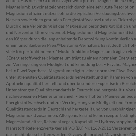
achten. Aus diesem Grund ist Glycowohl protect Magnesium 400 mg g
Magnesiumbisglycinat zeichnet sich durch eine sehr gute Resorption
Magnesium effizient nutzen, ohne die typischen Verdauungsbeschwe
Nerven sowie einen gesunden Energiestoffwechsel und das Elektrolyt
Durch diese Verbindung ist das Magnesium besonders gut löslich und
und Nervenfunktion verwendet. Magnesiumoxid Magnesiumoxid ist ei
den Körper durch die lang anhaltende Depotwirkung kontinuierlich m
einem unschlagbaren PreisLeistungs-Verhältnis. Es ist deutlich höhe
viele Körperfunktionen: • 1Muskelfunktion: Magnesium trägt zu ein
3Energiestoffwechsel: Magnesium trägt zu einem normalen Energiesto
zur Verringerung von Müdigkeit und Ermüdung bei. • Psyche: Magne
bei. • Eiweißsynthese: Magnesium trägt zu einer normalen Eiweißsynt
unter strengsten Qualitätsstandards hergestellt und im Rahmen von m
Apothekenqualität herstellt und über besondere Expertise im Bereic
Unter strengen Qualitätsstandards in Deutschland hergestellt • Von
nachgewiesenen Magnesiummangel. • bei erhöhtem Magnesiumbedarf a
Energiestoffwechsels und zur Verringerung von Müdigkeit und Ermüd
Qualitätsstandards in Deutschland hergestellt und von unabhängige
Magnesiumoxid zusammen. Allergene: Es sind keine rezepturbedingten
Magnesiumdicitrat, Reismehl vegan, Kapselhülle: Hydroxypropyl
Nährstoff-Referenzwerte gemäß VO (EU) Nr.1169/2011 Verzehrempfeh
darf nicht überschritten werden. Glycowohl protect Magnesium · 400