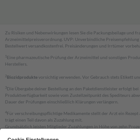
Zu Risiken und Nebenwirkungen lesen Sie die Packungsbeilage und fra
Arzneimittelpreisverordnung. UVP: Unverbindliche Preisempfehlung de
Bestell­wert versand­kosten­frei. Preisänderungen und Irrtümer vorbeh
1
Eine pharmazeutische Prüfung der Arzneimittel und sonstigen Pro
Herstellers.
2
Biozidprodukte
vorsichtig verwenden. Vor Gebrauch stets Etikett u
3
Die Übergabe deiner Bestellung an den Paketdienstleister erfolgt bei
Produktverfügbarkeit sowie vom Zustellzeitpunkt des Spediteurs abwe
Dauer der Prüfungen einschließlich Klärungen verlängern.
4
Für verschreibungspflichtige Medikamente stellt der Arzt ein Rezept 
trägt einen Teil davon als Zuzahlung mit.
Grundsätzlich leisten Mitglieder Zuzahlungen in Höhe von zehn Proz
zu entrichten.
Diese Regeln gelten grundsätzlich auch für Online-Apotheken.