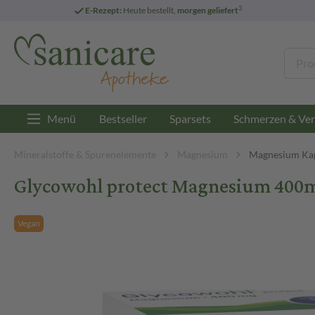
3
E-Rezept:
Heute bestellt,
morgen geliefert
Menü
Bestseller
Sparsets
Schmerzen & Ver
Mineralstoffe & Spurenelemente
Magnesium
Magnesium Ka
Glycowohl protect Magnesium 400m
Vegan