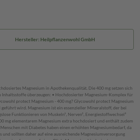
Hersteller: Heilpflanzenwohl GmbH
hdosiertes Magnesium in Apothekenqualität. Die 400 mg setzen sich
 Inhaltsstoffe überzeugen: • Hochdosierter Magnesium-Komplex für
Glycowohl protect Magnesium · 400 mg? Glycowohl protect Magnesium
führt wird. Magnesium ist ein essenzieller Mineralstoff, der bei
ngslose Funktionieren von Muskeln¹, Nerven², Energiestoffwechsel³
 400 mg elementarem Magnesium extra hochdosiert und enthält zudem
re Menschen mit Diabetes haben einen erhöhten Magnesiumbedarf, da
els und sollten daher auf eine ausreichende Magnesiumversorgung