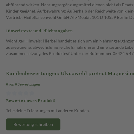
abführend wirken. Nahrungsergänzungsmittel dienen nicht als Ersatz
Kinder geeignet. Aufbewahrung: Außerhalb der Reichweite von kleinen
Vertrieb: Heilpflanzenwohl GmbH Alt-Moabit 101 D 10559 Berlin De
Hinweistexte und Pflichtangaben
Wichtiger Hinweis: Hierbei handelt es sich um ein Nahrungsergänzun
ausgewogene, abwechslungsreiche Ernährung und eine gesunde Lebens
Zusammensetzung des Produktes? Unter der Rufnummer 05424 6 470 1
Kundenbewertungen: Glycowohl protect Magnesium
0 von 0 Bewertungen
Bewerte dieses Produkt!
Teile deine Erfahrungen mit anderen Kunden.
Bewertung schreiben