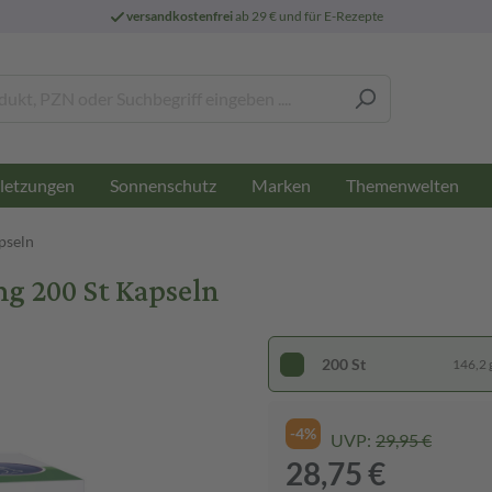
versandkostenfrei
ab 29 € und für E-Rezepte
letzungen
Sonnenschutz
Marken
Themenwelten
pseln
g 200 St Kapseln
200 St
146,2 g
-4%
UVP:
29,95 €
28,75 €