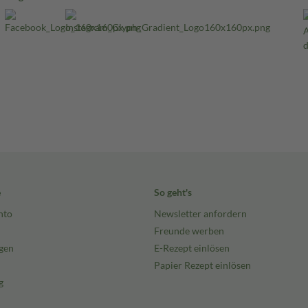
e
So geht's
nto
Newsletter anfordern
Freunde werben
gen
E-Rezept einlösen
Papier Rezept einlösen
g