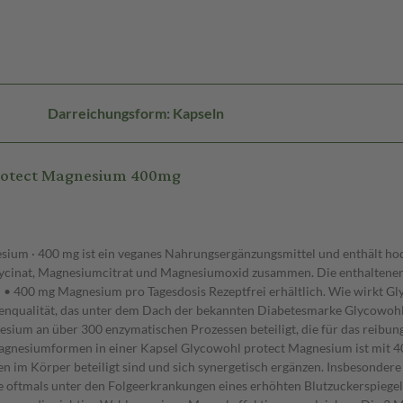
Darreichungsform: Kapseln
protect Magnesium 400mg
um · 400 mg ist ein veganes Nahrungsergänzungsmittel und enthält hoc
cinat, Magnesiumcitrat und Magnesiumoxid zusammen. Die enthaltenen
 • 400 mg Magnesium pro Tagesdosis Rezeptfrei erhältlich. Wie wirkt 
nqualität, das unter dem Dach der bekannten Diabetesmarke Glycowohl ge
nesium an über 300 enzymatischen Prozessen beteiligt, die für das reibu
 Magnesiumformen in einer Kapsel Glycowohl protect Magnesium ist mit
en im Körper beteiligt sind und sich synergetisch ergänzen. Insbesonde
ie oftmals unter den Folgeerkrankungen eines erhöhten Blutzuckerspieg