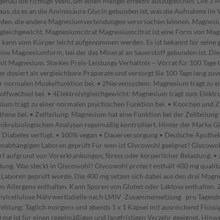
enau die richtige Wahl, um einen Mangel effektiv auszugleichen. Die 3
 aus, da es an die Aminosäure Glycin gebunden ist, was die Aufnahme im 
rden, die andere Magnesiumverbindungen verursachen können. Magnesiu
gleichgewicht. Magnesiumcitrat Magnesiumcitrat ist eine Form von Magn
 kann vom Körper leicht aufgenommen werden. Es ist bekannt für seine g
ne Magnesiumform, bei der das Mineral an Sauerstoff gebunden ist. Di
it Magnesium. Starkes Preis-Leistungs-Verhältnis – Vorrat für 100 Tage
r dosiert als vergleichbare Präparate und versorgt Sie 100 Tage lang zuv
er normalen Muskelfunktion bei. • 2Nervensystem: Magnesium trägt zu e
ffwechsel bei. • 4Elektrolytgleichgewicht: Magnesium trägt zum Elektr
sium trägt zu einer normalen psychischen Funktion bei. • Knochen und
hese bei. • Zellteilung: Magnesium hat eine Funktion bei der Zellteilun
ikrobiologischen Analysen regelmäßig kontrolliert. Hinter der Marke Gl
h Diabetes verfügt. • 100% vegan • Dauerversorgung • Deutsche Apotheke
 unabhängigen Laboren geprüft Für wen ist Glycowohl geeignet? Glycowoh
ufgrund von Vorerkrankungen, Stress oder körperlicher Belastung. • z
ung. Was steckt in Glycowohl? Glycowohl protect enthält 400 mg quali
n Laboren geprüft wurde. Die 400 mg setzen sich dabei aus den drei M
 Allergene enthalten. Kann Spuren von Gluten oder Laktose enthalten. 
methylcellulose Nährwerttabelle nach LMIV Zusammensetzung pro Tag
lung: Täglich morgens und abends 1 x 1 Kapsel mit ausreichend Flüssi
 mg ist für einen regelmäßigen und langfristigen Verzehr geeignet. Hi