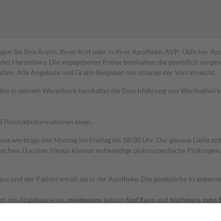
gen Sie Ihre Ärztin, Ihren Arzt oder in Ihrer Apotheke. AVP: Üblicher A
s Herstellers. Die angegebenen Preise beinhalten die gesetzlich vorgesc
alten. Alle Angebote und Gratis-Beigaben nur solange der Vorrat reicht.
dukte in deinem Warenkorb beinhaltet die Durchführung von Wechselwir
nd Produktinformationen lesen.
 uns werktags von Montag bis Freitag bis 18:00 Uhr. Der genaue Lieferze
ichen. Darüber hinaus können notwendige pharmazeutische Prüfungen, die
aus und der Patient erhält sie in der Apotheke. Die gesetzliche Krankenv
ent des Abgabepreises,
mindestens
jedoch
fünf Euro
und
höchstens zehn 