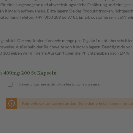
 für eine ausgewogene und abwechslungsreiche Ernährung und eine gesun
 Kindern aufbewahren. Bitte lagern Sie das Produkt trocken, lichtgesch
utschland Telefon: +49 (0)30 209 66 97 81 Email: customerservice@hei
gsmittel. Die empfohlene Verzehrmenge pro Tag darf nicht überschritten
weise. Außerhalb der Reichweite von Kindern lagern. Benötigst du vor 
00 geben wir dir gerne Auskunft über die Pflichtangaben nach LMIV.
 400mg 200 St Kapseln
Bewertungen nur in der aktuellen Sprache anzeigen.
Keine Bewertungen gefunden. Teile deine Erfahrungen mit a