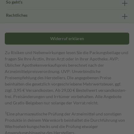
So geht's
Rechtliches
Widerruf erklären
Zu Risiken und Nebenwirkungen lesen Sie die Packungsbeilage und
fragen Sie Ihre Ärztin, Ihren Arzt oder in Ihrer Apotheke. AVP:
Üblicher Apothekenverkaufspreis berechnet nach der
Arzneimittelpreisverordnung. UVP: Unverbindliche
Preisempfehlung des Herstellers. Die angegebenen Preise
beinhalten die gesetzlich vorgeschriebene Mehrwertsteuer, ggf.
zzgl. 3,95 € Versandkosten. Ab 29,00 € Bestell­wert versand­kosten­
frei. Preisänderungen und Irrtümer vorbehalten. Alle Angebote
und Gratis-Beigaben nur solange der Vorrat reicht.
1
Eine pharmazeutische Prüfung der Arzneimittel und sonstigen
Produkte in deinem Warenkorb beinhaltet die Durchführung von
Wechselwirkungschecks und die Prüfung etwaiger
Anwendungshinweise des Herstellers.