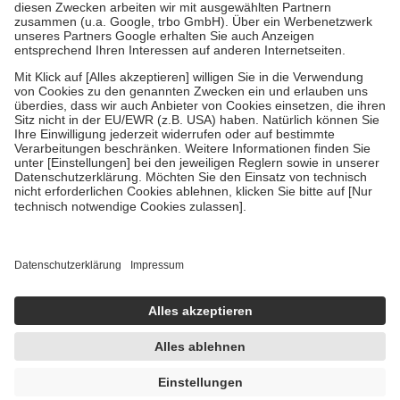
Diese Regeln gelten grundsätzlich auch für Online-Apotheken.
Bei Heilmitteln und häuslicher Krankenpflege beträgt die
Zuzahlung zehn Prozent der Kosten sowie zehn Euro je
Verordnung.
Um das Engagement der Versicherten für ihre eigene Gesundheit zu
stärken und die besondere Stellung der Familie zu unterstützen,
fallen
keine Zuzahlungen
an bei:
• Kindern und Jugendlichen bis zum vollendeten 18. Lebensjahr
mit Ausnahme der Fahrkosten
• Untersuchungen zur Vorsorge und Früherkennung, die von der
GKV getragen werden
• empfohlenen Schutzimpfungen
• Harn- und Blutteststreifen
Wir nutzen Trusted Shops als unabhängigen Dienstleister für die
Einholung von Bewertungen. Trusted Shops hat Maßnahmen
getroffen, um sicherzustellen, dass es sich um echte Bewertungen
handelt. Mehr Informationen findest du hier:
https://help.etrusted.com/hc/de/articles/4419944605341