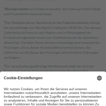
2
Biozidprodukte
vorsichtig verwenden. Vor Gebrauch stets Etikett
und Produktinformationen lesen.
3
Die Übergabe deiner Bestellung an den Paketdienstleister erfolgt
bei uns werktags von Montag bis Freitag bis 18:00 Uhr. Der genaue
Lieferzeitpunkt kann je nach Region und in Abhängigkeit der
Produktverfügbarkeit sowie vom Zustellzeitpunkt des Spediteurs
abweichen. Darüber hinaus können notwendige pharmazeutische
Prüfungen, die zu deiner Arzneimittelsicherheit dienen, die
Lieferfrist um die Dauer der Prüfungen einschließlich Klärungen
verlängern.
4
Für verschreibungspflichtige Medikamente stellt der Arzt ein
Rezept aus und der Patient erhält sie in der Apotheke. Die
gesetzliche Krankenversicherung übernimmt in der Regel die
Kosten dafür, der Versicherte trägt einen Teil davon als Zuzahlung
mit.
Grundsätzlich leisten Mitglieder Zuzahlungen in Höhe von zehn
Prozent des Abgabepreises,
mindestens
jedoch
fünf Euro
und
höchstens zehn Euro.
Es sind jedoch nie mehr als die tatsächlichen
Kosten der Leistung zu entrichten.