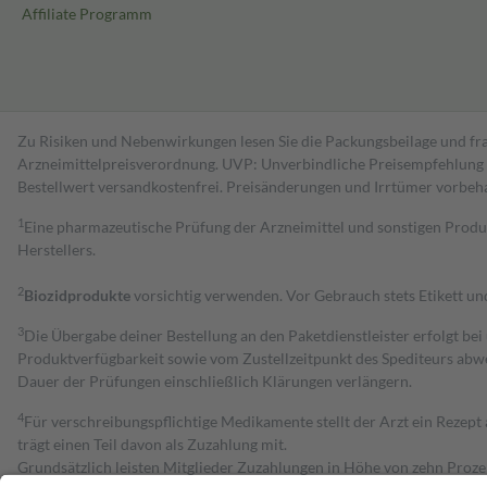
Affiliate Programm
Zu Risiken und Nebenwirkungen lesen Sie die Packungsbeilage und fra
Arzneimittelpreisverordnung. UVP: Unverbindliche Preisempfehlung de
Bestell­wert versand­kosten­frei. Preisänderungen und Irrtümer vorbeh
1
Eine pharmazeutische Prüfung der Arzneimittel und sonstigen Pro
Herstellers.
2
Biozidprodukte
vorsichtig verwenden. Vor Gebrauch stets Etikett u
3
Die Übergabe deiner Bestellung an den Paketdienstleister erfolgt bei
Produktverfügbarkeit sowie vom Zustellzeitpunkt des Spediteurs abwe
Dauer der Prüfungen einschließlich Klärungen verlängern.
4
Für verschreibungspflichtige Medikamente stellt der Arzt ein Rezept 
trägt einen Teil davon als Zuzahlung mit.
Grundsätzlich leisten Mitglieder Zuzahlungen in Höhe von zehn Proz