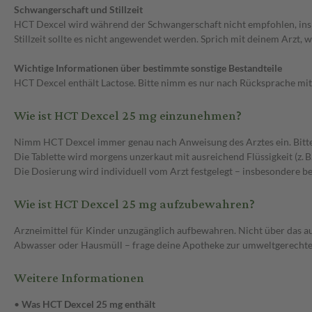
Schwangerschaft und Stillzeit
HCT Dexcel wird während der Schwangerschaft nicht empfohlen, ins
Stillzeit sollte es nicht angewendet werden. Sprich mit deinem Arzt, w
Wichtige Informationen über bestimmte sonstige Bestandteile
HCT Dexcel enthält Lactose. Bitte nimm es nur nach Rücksprache mit
Wie ist HCT Dexcel 25 mg einzunehmen?
Nimm HCT Dexcel immer genau nach Anweisung des Arztes ein. Bitte f
Die Tablette wird morgens unzerkaut mit ausreichend Flüssigkeit (z.
Die Dosierung wird individuell vom Arzt festgelegt – insbesondere b
Wie ist HCT Dexcel 25 mg aufzubewahren?
Arzneimittel für Kinder unzugänglich aufbewahren. Nicht über das 
Abwasser oder Hausmüll – frage deine Apotheke zur umweltgerechte
Weitere Informationen
•
Was HCT Dexcel 25 mg enthält