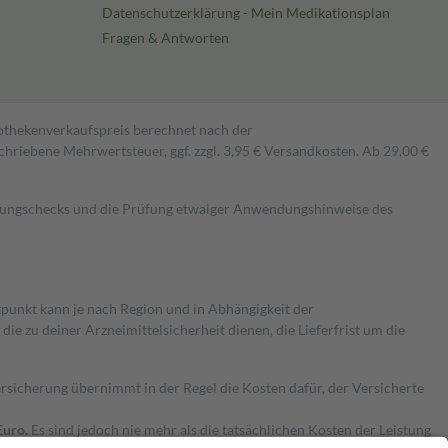
Datenschutzerklärung - Mein Medikationsplan
Fragen & Antworten
pothekenverkaufspreis berechnet nach der
hriebene Mehrwertsteuer, ggf. zzgl. 3,95 € Versandkosten. Ab 29,00 €
kungschecks und die Prüfung etwaiger Anwendungshinweise des
itpunkt kann je nach Region und in Abhängigkeit der
 zu deiner Arzneimittelsicherheit dienen, die Lieferfrist um die
ersicherung übernimmt in der Regel die Kosten dafür, der Versicherte
Euro.
Es sind jedoch nie mehr als die tatsächlichen Kosten der Leistung