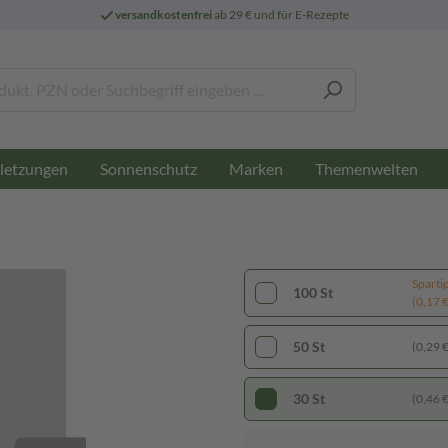
versandkostenfrei
ab 29 € und für E-Rezepte
letzungen
Sonnenschutz
Marken
Themenwelten
Sparti
100 St
(0,17 € 
50 St
(0,29 € 
30 St
(0,46 € 