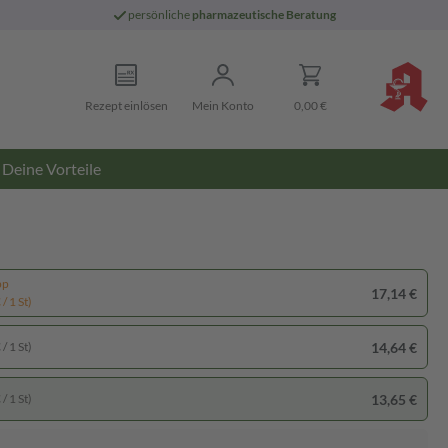
persönliche
pharmazeutische Beratung
Rezept einlösen
Mein Konto
0,00 €
Deine Vorteile
pp
17,14 €
/ 1 St)
14,64 €
/ 1 St)
13,65 €
/ 1 St)