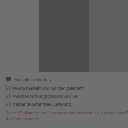
Abbildung kann abweichen
Persönliche Beratung
Heute bestellt und morgen geliefert³
Wechselwirkungscheck inklusive
Versandkostenfreie Lieferung
Bei der Einlösung eines Kassenrezeptes werden nur die gesetzlichen 
Rechnung gestellt.⁴