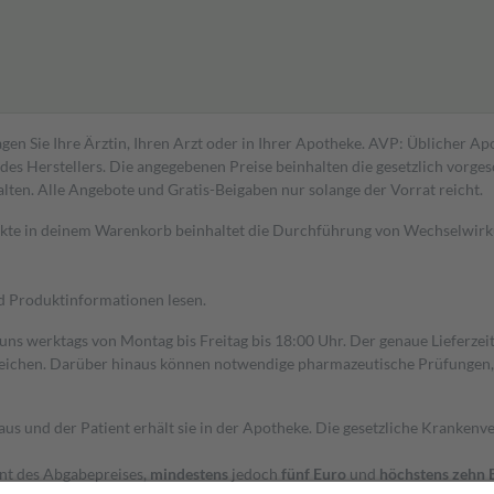
gen Sie Ihre Ärztin, Ihren Arzt oder in Ihrer Apotheke. AVP: Üblicher A
s Herstellers. Die angegebenen Preise beinhalten die gesetzlich vorgesc
alten. Alle Angebote und Gratis-Beigaben nur solange der Vorrat reicht.
dukte in deinem Warenkorb beinhaltet die Durchführung von Wechselwir
nd Produktinformationen lesen.
 uns werktags von Montag bis Freitag bis 18:00 Uhr. Der genaue Lieferze
ichen. Darüber hinaus können notwendige pharmazeutische Prüfungen, die
aus und der Patient erhält sie in der Apotheke. Die gesetzliche Krankenv
ent des Abgabepreises,
mindestens
jedoch
fünf Euro
und
höchstens zehn 