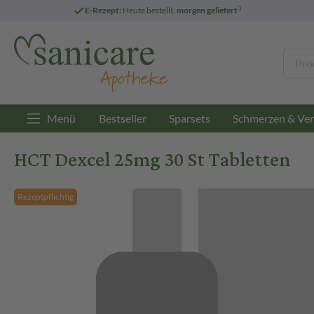
3
E-Rezept:
Heute bestellt,
morgen geliefert
Menü
Bestseller
Sparsets
Schmerzen & Ver
HCT Dexcel 25mg 30 St Tabletten
Rezeptpflichtig