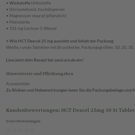
•
Wirkstoffe
Hilfsstoffe
• Siliciumdioxid, hochdisperses
• Magnesium stearat (pflanzlich)
• Maisstärke
• 101 mg Lactose-1-Wasser
•
Wie HCT Dexcel 25 mg aussieht und Inhalt der Packung
Weiße, runde Tabletten mit Bruchkerbe. Packungsgrößen: 10, 20, 30, 5
Löse jetzt dein Rezept bei sanicare.de ein!
Hinweistexte und Pflichtangaben
Arzneimittel
Zu Risiken und Nebenwirkungen lesen Sie die Packungsbeilage und fra
Kundenbewertungen: HCT Dexcel 25mg 30 St Tablet
0 von 0 Bewertungen