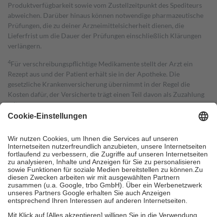
Produktverfügbarkeit sowie vom Zustellzeitpunkt des Spediteurs
abweichen. Darüber hinaus können notwendige pharmazeutische
Prüfungen, die zu deiner Arzneimittelsicherheit dienen, die
Lieferfrist um die Dauer der Prüfungen einschließlich Klärungen
verlängern.
4
Für verschreibungspflichtige Medikamente stellt der Arzt ein
Rezept aus und der Patient erhält sie in der Apotheke. Die
gesetzliche Krankenversicherung übernimmt in der Regel die
Kosten dafür, der Versicherte trägt einen Teil davon als Zuzahlung
mit.
Grundsätzlich leisten Mitglieder Zuzahlungen in Höhe von zehn
Prozent des Abgabepreises,
mindestens
jedoch
fünf Euro
und
höchstens zehn Euro.
Es sind jedoch nie mehr als die tatsächlichen
Kosten der Leistung zu entrichten.
Diese Regeln gelten grundsätzlich auch für Online-Apotheken.
Bei Heilmitteln und häuslicher Krankenpflege beträgt die
Zuzahlung zehn Prozent der Kosten sowie zehn Euro je
Verordnung.
Um das Engagement der Versicherten für ihre eigene Gesundheit zu
stärken und die besondere Stellung der Familie zu unterstützen,
fallen
keine Zuzahlungen
an bei: