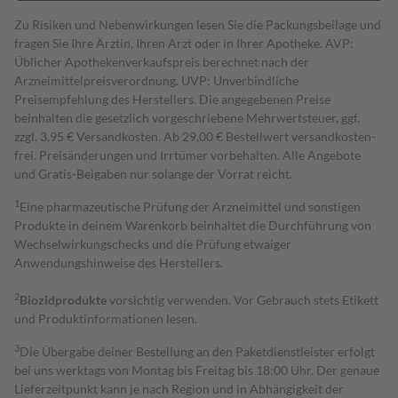
Zu Risiken und Nebenwirkungen lesen Sie die Packungsbeilage und
fragen Sie Ihre Ärztin, Ihren Arzt oder in Ihrer Apotheke. AVP:
Üblicher Apothekenverkaufspreis berechnet nach der
Arzneimittelpreisverordnung. UVP: Unverbindliche
Preisempfehlung des Herstellers. Die angegebenen Preise
beinhalten die gesetzlich vorgeschriebene Mehrwertsteuer, ggf.
zzgl. 3,95 € Versandkosten. Ab 29,00 € Bestell­wert versand­kosten­
frei. Preisänderungen und Irrtümer vorbehalten. Alle Angebote
und Gratis-Beigaben nur solange der Vorrat reicht.
1
Eine pharmazeutische Prüfung der Arzneimittel und sonstigen
Produkte in deinem Warenkorb beinhaltet die Durchführung von
Wechselwirkungschecks und die Prüfung etwaiger
Anwendungshinweise des Herstellers.
2
Biozidprodukte
vorsichtig verwenden. Vor Gebrauch stets Etikett
und Produktinformationen lesen.
3
Die Übergabe deiner Bestellung an den Paketdienstleister erfolgt
bei uns werktags von Montag bis Freitag bis 18:00 Uhr. Der genaue
Lieferzeitpunkt kann je nach Region und in Abhängigkeit der