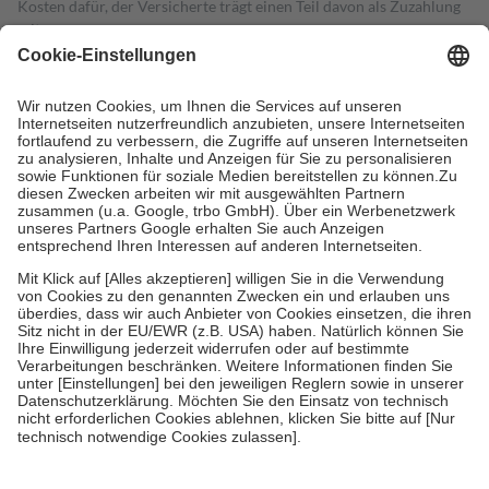
Kosten dafür, der Versicherte trägt einen Teil davon als Zuzahlung
mit.
Grundsätzlich leisten Mitglieder Zuzahlungen in Höhe von zehn
Prozent des Abgabepreises,
mindestens
jedoch
fünf Euro
und
höchstens zehn Euro.
Es sind jedoch nie mehr als die tatsächlichen
Kosten der Leistung zu entrichten.
Diese Regeln gelten grundsätzlich auch für Online-Apotheken.
Bei Heilmitteln und häuslicher Krankenpflege beträgt die
Zuzahlung zehn Prozent der Kosten sowie zehn Euro je
Verordnung.
Um das Engagement der Versicherten für ihre eigene Gesundheit zu
stärken und die besondere Stellung der Familie zu unterstützen,
fallen
keine Zuzahlungen
an bei:
• Kindern und Jugendlichen bis zum vollendeten 18. Lebensjahr
mit Ausnahme der Fahrkosten
• Untersuchungen zur Vorsorge und Früherkennung, die von der
GKV getragen werden
• empfohlenen Schutzimpfungen
• Harn- und Blutteststreifen
Wir nutzen Trusted Shops als unabhängigen Dienstleister für die
Einholung von Bewertungen. Trusted Shops hat Maßnahmen