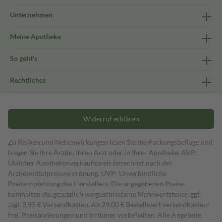
Unternehmen
Meine Apotheke
So geht's
Rechtliches
Widerruf erklären
Zu Risiken und Nebenwirkungen lesen Sie die Packungsbeilage und
fragen Sie Ihre Ärztin, Ihren Arzt oder in Ihrer Apotheke. AVP:
Üblicher Apothekenverkaufspreis berechnet nach der
Arzneimittelpreisverordnung. UVP: Unverbindliche
Preisempfehlung des Herstellers. Die angegebenen Preise
beinhalten die gesetzlich vorgeschriebene Mehrwertsteuer, ggf.
zzgl. 3,95 € Versandkosten. Ab 29,00 € Bestell­wert versand­kosten­
frei. Preisänderungen und Irrtümer vorbehalten. Alle Angebote