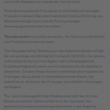
und Gratis-Beigaben nur solange der Vorrat reicht.
1
Eine pharmazeutische Prüfung der Arzneimittel und sonstigen
Produkte in deinem Warenkorb beinhaltet die Durchführung von
Wechselwirkungschecks und die Prüfung etwaiger
Anwendungshinweise des Herstellers.
2
Biozidprodukte
vorsichtig verwenden. Vor Gebrauch stets Etikett
und Produktinformationen lesen.
3
Die Übergabe deiner Bestellung an den Paketdienstleister erfolgt
bei uns werktags von Montag bis Freitag bis 18:00 Uhr. Der genaue
Lieferzeitpunkt kann je nach Region und in Abhängigkeit der
Produktverfügbarkeit sowie vom Zustellzeitpunkt des Spediteurs
abweichen. Darüber hinaus können notwendige pharmazeutische
Prüfungen, die zu deiner Arzneimittelsicherheit dienen, die
Lieferfrist um die Dauer der Prüfungen einschließlich Klärungen
verlängern.
4
Für verschreibungspflichtige Medikamente stellt der Arzt ein
Rezept aus und der Patient erhält sie in der Apotheke. Die
gesetzliche Krankenversicherung übernimmt in der Regel die