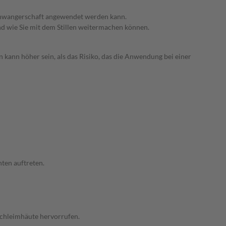
 Schwangerschaft angewendet werden kann.
nd wie Sie mit dem Stillen weitermachen können.
 kann höher sein, als das Risiko, das die Anwendung bei einer
ten auftreten.
Schleimhäute hervorrufen.