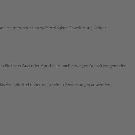
n es unter anderem zu Steroidakne, Erweiterung kleiner
ragen Sie Ihren Arzt oder Apotheker nach etwaigen Auswirkungen oder
e das Arzneimittel daher nach seinen Anweisungen anwenden.