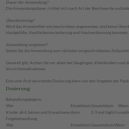
Dauer der Anwendung?
Die Anwendungsdauer richtet sich nach Art der Beschwerde und/ode
Überdosierung?
Wird das Arzneimittel wie beschrieben angewendet, sind keine Über
Hautgefäße, Hautfarbenveränderung und Hautverdünnung kommen. Im 
Anwendung vergessen?
Setzen Sie die Anwendung zum nächsten vorgeschriebenen Zeitpunkt g
Generell gilt: Achten Sie vor allem bei Säuglingen, Kleinkindern un
Vorsichtsmaßnahmen.
Eine vom Arzt verordnete Dosierung kann von den Angaben der Packun
Dosierung
Behandlungsbeginn:
Wer
Einzeldosis
Gesamtdosis
Wann
Kinder ab 6 Jahren und Erwachsene
dünn
2-3 mal täglich
unabh
Folgebehandlung:
Wer
Einzeldosis
Gesamtdosis
Wann