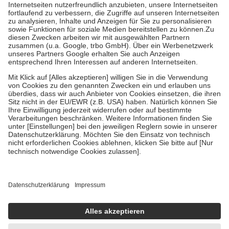
Kosten der Leistung zu entrichten.
Diese Regeln gelten grundsätzlich auch für Online-Apotheken.
Bei Heilmitteln und häuslicher Krankenpflege beträgt die
Zuzahlung zehn Prozent der Kosten sowie zehn Euro je
Verordnung.
Um das Engagement der Versicherten für ihre eigene Gesundheit zu
stärken und die besondere Stellung der Familie zu unterstützen,
fallen
keine Zuzahlungen
an bei:
• Kindern und Jugendlichen bis zum vollendeten 18. Lebensjahr
mit Ausnahme der Fahrkosten
• Untersuchungen zur Vorsorge und Früherkennung, die von der
GKV getragen werden
• empfohlenen Schutzimpfungen
• Harn- und Blutteststreifen
Wir nutzen Trusted Shops als unabhängigen Dienstleister für die
Einholung von Bewertungen. Trusted Shops hat Maßnahmen
getroffen, um sicherzustellen, dass es sich um echte Bewertungen
handelt. Mehr Informationen findest du hier:
https://help.etrusted.com/hc/de/articles/4419944605341
Einige Bilder und Inhalte wurden unter Zuhilfenahme künstlicher