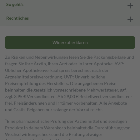
So geht's
Rechtliches
Widerruf erklären
Zu Risiken und Nebenwirkungen lesen Sie die Packungsbeilage und
fragen Sie Ihre Ärztin, Ihren Arzt oder in Ihrer Apotheke. AVP:
Üblicher Apothekenverkaufspreis berechnet nach der
Arzneimittelpreisverordnung. UVP: Unverbindliche
Preisempfehlung des Herstellers. Die angegebenen Preise
beinhalten die gesetzlich vorgeschriebene Mehrwertsteuer, ggf.
zzgl. 3,95 € Versandkosten. Ab 29,00 € Bestell­wert versand­kosten­
frei. Preisänderungen und Irrtümer vorbehalten. Alle Angebote
und Gratis-Beigaben nur solange der Vorrat reicht.
1
Eine pharmazeutische Prüfung der Arzneimittel und sonstigen
Produkte in deinem Warenkorb beinhaltet die Durchführung von
Wechselwirkungschecks und die Prüfung etwaiger