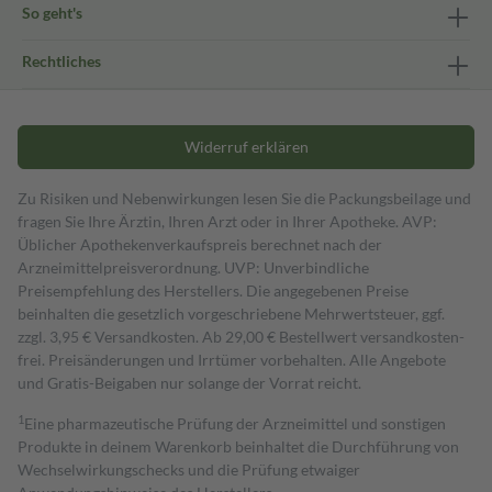
So geht's
Rechtliches
Widerruf erklären
Zu Risiken und Nebenwirkungen lesen Sie die Packungsbeilage und
fragen Sie Ihre Ärztin, Ihren Arzt oder in Ihrer Apotheke. AVP:
Üblicher Apothekenverkaufspreis berechnet nach der
Arzneimittelpreisverordnung. UVP: Unverbindliche
Preisempfehlung des Herstellers. Die angegebenen Preise
beinhalten die gesetzlich vorgeschriebene Mehrwertsteuer, ggf.
zzgl. 3,95 € Versandkosten. Ab 29,00 € Bestell­wert versand­kosten­
frei. Preisänderungen und Irrtümer vorbehalten. Alle Angebote
und Gratis-Beigaben nur solange der Vorrat reicht.
1
Eine pharmazeutische Prüfung der Arzneimittel und sonstigen
Produkte in deinem Warenkorb beinhaltet die Durchführung von
Wechselwirkungschecks und die Prüfung etwaiger