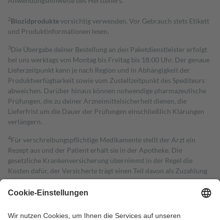
Anwendungshinweise des Herstellers.
2
Biozidprodukte
vorsichtig verwenden. Vor Gebrauch stets Etikett
und Produktinformationen lesen.
3
Die Übergabe deiner Bestellung an den Paketdienstleister erfolgt
bei uns werktags von Montag bis Freitag bis 18:00 Uhr. Der genaue
Lieferzeitpunkt kann je nach Region und in Abhängigkeit der
Produktverfügbarkeit sowie vom Zustellzeitpunkt des Spediteurs
abweichen. Darüber hinaus können notwendige pharmazeutische
Prüfungen, die zu deiner Arzneimittelsicherheit dienen, die
Lieferfrist um die Dauer der Prüfungen einschließlich Klärungen
verlängern.
4
Für verschreibungspflichtige Medikamente stellt der Arzt ein
Rezept aus und der Patient erhält sie in der Apotheke. Die
gesetzliche Krankenversicherung übernimmt in der Regel die
Kosten dafür, der Versicherte trägt einen Teil davon als Zuzahlung
mit.
Grundsätzlich leisten Mitglieder Zuzahlungen in Höhe von zehn
Prozent des Abgabepreises,
mindestens
jedoch
fünf Euro
und
höchstens zehn Euro.
Es sind jedoch nie mehr als die tatsächlichen