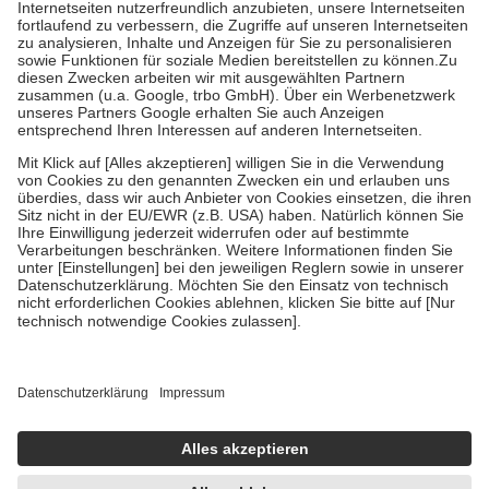
Kosten der Leistung zu entrichten.
Diese Regeln gelten grundsätzlich auch für Online-Apotheken.
Bei Heilmitteln und häuslicher Krankenpflege beträgt die
Zuzahlung zehn Prozent der Kosten sowie zehn Euro je
Verordnung.
Um das Engagement der Versicherten für ihre eigene Gesundheit zu
stärken und die besondere Stellung der Familie zu unterstützen,
fallen
keine Zuzahlungen
an bei:
• Kindern und Jugendlichen bis zum vollendeten 18. Lebensjahr
mit Ausnahme der Fahrkosten
• Untersuchungen zur Vorsorge und Früherkennung, die von der
GKV getragen werden
• empfohlenen Schutzimpfungen
• Harn- und Blutteststreifen
Wir nutzen Trusted Shops als unabhängigen Dienstleister für die
Einholung von Bewertungen. Trusted Shops hat Maßnahmen
getroffen, um sicherzustellen, dass es sich um echte Bewertungen
handelt. Mehr Informationen findest du hier:
https://help.etrusted.com/hc/de/articles/4419944605341
Einige Bilder und Inhalte wurden unter Zuhilfenahme künstlicher