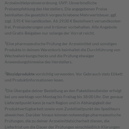
Arzneimittelpreisverordnung. UVP: Unverbindliche
Preisempfehlung des Herstellers. Die angegebenen Preise
beinhalten die gesetzlich vorgeschriebene Mehrwertsteuer, ggf.
zzgl. 3,95 € Versandkosten. Ab 29,00 € Bestell­wert versand­kosten­
frei. Preisänderungen und Irrtümer vorbehalten. Alle Angebote
und Gratis-Beigaben nur solange der Vorrat reicht.
1
Eine pharmazeutische Prüfung der Arzneimittel und sonstigen
Produkte in deinem Warenkorb beinhaltet die Durchführung von
Wechselwirkungschecks und die Prüfung etwaiger
Anwendungshinweise des Herstellers.
2
Biozidprodukte
vorsichtig verwenden. Vor Gebrauch stets Etikett
und Produktinformationen lesen.
3
Die Übergabe deiner Bestellung an den Paketdienstleister erfolgt
bei uns werktags von Montag bis Freitag bis 18:00 Uhr. Der genaue
Lieferzeitpunkt kann je nach Region und in Abhängigkeit der
Produktverfügbarkeit sowie vom Zustellzeitpunkt des Spediteurs
abweichen. Darüber hinaus können notwendige pharmazeutische
Prüfungen, die zu deiner Arzneimittelsicherheit dienen, die
Lieferfrist um die Dauer der Prüfungen einschließlich Klärungen