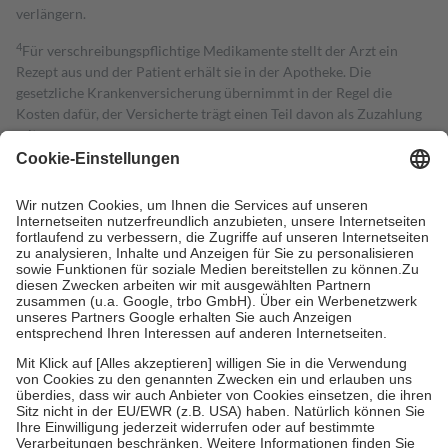
verlängern.
4
Für verschreibungspflichtige Medikamente stellt der Arzt ein
Rezept aus und der Patient erhält sie in der Apotheke. Die
gesetzliche Krankenversicherung übernimmt in der Regel die
Kosten dafür, der Versicherte trägt einen Teil davon als Zuzahlung
mit.
Grundsätzlich leisten Mitglieder Zuzahlungen in Höhe von zehn
Prozent des Abgabepreises,
mindestens
jedoch
fünf Euro
und
höchstens zehn Euro.
Es sind jedoch nie mehr als die tatsächlichen
Kosten der Leistung zu entrichten.
Diese Regeln gelten grundsätzlich auch für Online-Apotheken.
Bei Heilmitteln und häuslicher Krankenpflege beträgt die
Zuzahlung zehn Prozent der Kosten sowie zehn Euro je
Verordnung.
Um das Engagement der Versicherten für ihre eigene Gesundheit zu
stärken und die besondere Stellung der Familie zu unterstützen,
fallen
keine Zuzahlungen
an bei:
• Kindern und Jugendlichen bis zum vollendeten 18. Lebensjahr
mit Ausnahme der Fahrkosten
• Untersuchungen zur Vorsorge und Früherkennung, die von der