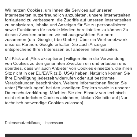
Prozent des Abgabepreises,
mindestens
jedoch
fünf Euro
und
höchstens zehn Euro.
Es sind jedoch nie mehr als die tatsächlichen
Kosten der Leistung zu entrichten.
Diese Regeln gelten grundsätzlich auch für Online-Apotheken.
Bei Heilmitteln und häuslicher Krankenpflege beträgt die
Zuzahlung zehn Prozent der Kosten sowie zehn Euro je
Verordnung.
Um das Engagement der Versicherten für ihre eigene Gesundheit zu
stärken und die besondere Stellung der Familie zu unterstützen,
fallen
keine Zuzahlungen
an bei:
• Kindern und Jugendlichen bis zum vollendeten 18. Lebensjahr
mit Ausnahme der Fahrkosten
• Untersuchungen zur Vorsorge und Früherkennung, die von der
GKV getragen werden
• empfohlenen Schutzimpfungen
• Harn- und Blutteststreifen
Wir nutzen Trusted Shops als unabhängigen Dienstleister für die
Einholung von Bewertungen. Trusted Shops hat Maßnahmen
getroffen, um sicherzustellen, dass es sich um echte Bewertungen
handelt. Mehr Informationen findest du hier:
https://help.etrusted.com/hc/de/articles/4419944605341