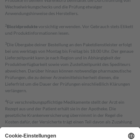
Produkte in deinem Warenkorb beinhaltet die Durchführung von
Wechselwirkungschecks und die Prüfung etwaiger
Anwendungshinweise des Herstellers.
2
Biozidprodukte
vorsichtig verwenden. Vor Gebrauch stets Etikett
und Produktinformationen lesen.
3
Die Übergabe deiner Bestellung an den Paketdienstleister erfolgt
bei uns werktags von Montag bis Freitag bis 18:00 Uhr. Der genaue
Lieferzeitpunkt kann je nach Region und in Abhängigkeit der
Produktverfügbarkeit sowie vom Zustellzeitpunkt des Spediteurs
abweichen. Darüber hinaus können notwendige pharmazeutische
Prüfungen, die zu deiner Arzneimittelsicherheit dienen, die
Lieferfrist um die Dauer der Prüfungen einschließlich Klärungen
verlängern.
4
Für verschreibungspflichtige Medikamente stellt der Arzt ein
Rezept aus und der Patient erhält sie in der Apotheke. Die
gesetzliche Krankenversicherung übernimmt in der Regel die
Kosten dafür, der Versicherte trägt einen Teil davon als Zuzahlung
mit.
Grundsätzlich leisten Mitglieder Zuzahlungen in Höhe von zehn