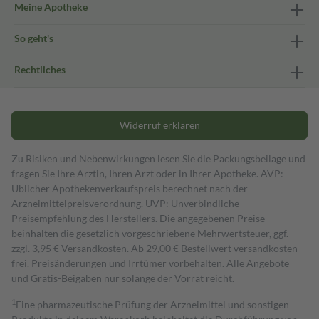
Meine Apotheke
So geht's
Rechtliches
Widerruf erklären
Zu Risiken und Nebenwirkungen lesen Sie die Packungsbeilage und
fragen Sie Ihre Ärztin, Ihren Arzt oder in Ihrer Apotheke. AVP:
Üblicher Apothekenverkaufspreis berechnet nach der
Arzneimittelpreisverordnung. UVP: Unverbindliche
Preisempfehlung des Herstellers. Die angegebenen Preise
beinhalten die gesetzlich vorgeschriebene Mehrwertsteuer, ggf.
zzgl. 3,95 € Versandkosten. Ab 29,00 € Bestell­wert versand­kosten­
frei. Preisänderungen und Irrtümer vorbehalten. Alle Angebote
und Gratis-Beigaben nur solange der Vorrat reicht.
1
Eine pharmazeutische Prüfung der Arzneimittel und sonstigen