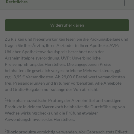
Rechtliches
Widerruf erklären
Zu Risiken und Nebenwirkungen lesen Sie die Packungsbeilage und
fragen Sie Ihre Ärztin, Ihren Arzt oder in Ihrer Apotheke. AVP:
Üblicher Apothekenverkaufspreis berechnet nach der
Arzneimittelpreisverordnung. UVP: Unverbindliche
Preisempfehlung des Herstellers. Die angegebenen Preise
beinhalten die gesetzlich vorgeschriebene Mehrwertsteuer, ggf.
zzgl. 3,95 € Versandkosten. Ab 29,00 € Bestell­wert versand­kosten­
frei. Preisänderungen und Irrtümer vorbehalten. Alle Angebote
und Gratis-Beigaben nur solange der Vorrat reicht.
1
Eine pharmazeutische Prüfung der Arzneimittel und sonstigen
Produkte in deinem Warenkorb beinhaltet die Durchführung von
Wechselwirkungschecks und die Prüfung etwaiger
Anwendungshinweise des Herstellers.
2
Biozidprodukte
vorsichtig verwenden. Vor Gebrauch stets Etikett