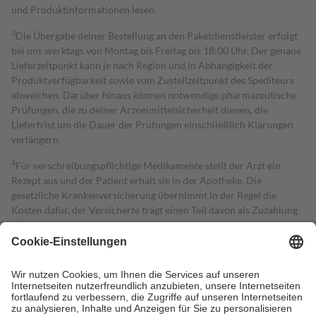
und Produktinformationen lesen.
3
Die Übergabe deiner Bestellung an den Paketdienstleister erfolgt
bei uns werktags von Montag bis Freitag bis 18:00 Uhr. Der genaue
Lieferzeitpunkt kann je nach Region und in Abhängigkeit der
Produktverfügbarkeit sowie vom Zustellzeitpunkt des Spediteurs
abweichen. Darüber hinaus können notwendige pharmazeutische
Prüfungen, die zu deiner Arzneimittelsicherheit dienen, die
Lieferfrist um die Dauer der Prüfungen einschließlich Klärungen
verlängern.
4
Für verschreibungspflichtige Medikamente stellt der Arzt ein
Rezept aus und der Patient erhält sie in der Apotheke. Die
gesetzliche Krankenversicherung übernimmt in der Regel die
Kosten dafür, der Versicherte trägt einen Teil davon als Zuzahlung
mit.
Grundsätzlich leisten Mitglieder Zuzahlungen in Höhe von zehn
Prozent des Abgabepreises,
mindestens
jedoch
fünf Euro
und
höchstens zehn Euro.
Es sind jedoch nie mehr als die tatsächlichen
Kosten der Leistung zu entrichten.
Diese Regeln gelten grundsätzlich auch für Online-Apotheken.
Bei Heilmitteln und häuslicher Krankenpflege beträgt die