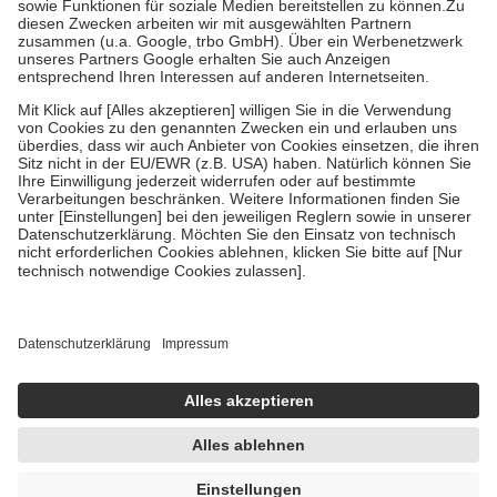
Zuzahlung zehn Prozent der Kosten sowie zehn Euro je
Verordnung.
Um das Engagement der Versicherten für ihre eigene Gesundheit zu
stärken und die besondere Stellung der Familie zu unterstützen,
fallen
keine Zuzahlungen
an bei:
• Kindern und Jugendlichen bis zum vollendeten 18. Lebensjahr
mit Ausnahme der Fahrkosten
• Untersuchungen zur Vorsorge und Früherkennung, die von der
GKV getragen werden
• empfohlenen Schutzimpfungen
• Harn- und Blutteststreifen
Wir nutzen Trusted Shops als unabhängigen Dienstleister für die
Einholung von Bewertungen. Trusted Shops hat Maßnahmen
getroffen, um sicherzustellen, dass es sich um echte Bewertungen
handelt. Mehr Informationen findest du hier:
https://help.etrusted.com/hc/de/articles/4419944605341
Einige Bilder und Inhalte wurden unter Zuhilfenahme künstlicher
Intelligenz erstellt.