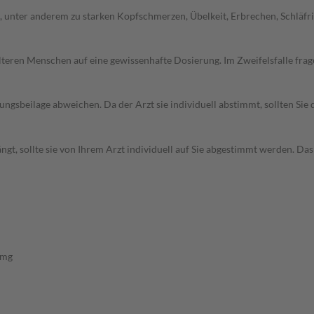
nter anderem zu starken Kopfschmerzen, Übelkeit, Erbrechen, Schläfrigke
d älteren Menschen auf eine gewissenhafte Dosierung. Im Zweifelsfalle f
gsbeilage abweichen. Da der Arzt sie individuell abstimmt, sollten Si
gt, sollte sie von Ihrem Arzt individuell auf Sie abgestimmt werden. D
 mg