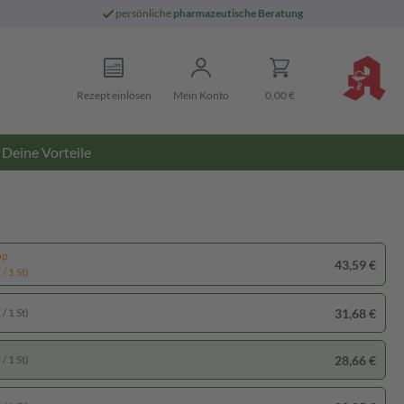
persönliche
pharmazeutische Beratung
Rezept einlösen
Mein Konto
0,00 €
Deine Vorteile
pp
43,59 €
/ 1 St)
31,68 €
/ 1 St)
28,66 €
/ 1 St)