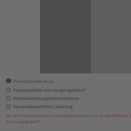
Abbildung kann abweichen
Persönliche Beratung
Heute bestellt und morgen geliefert³
Wechselwirkungscheck inklusive
Versandkostenfreie Lieferung
Bei der Einlösung eines Kassenrezeptes werden nur die gesetzlichen 
Rechnung gestellt.⁴