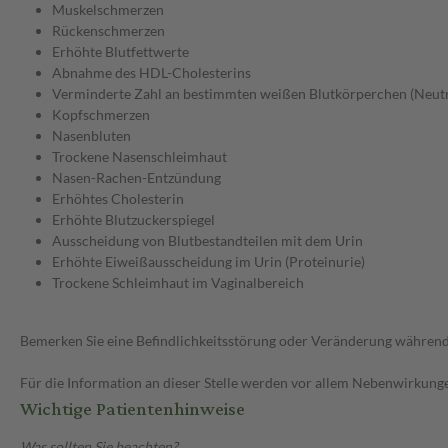
Muskelschmerzen
Rückenschmerzen
Erhöhte Blutfettwerte
Abnahme des HDL-Cholesterins
Verminderte Zahl an bestimmten weißen Blutkörperchen (Neut
Kopfschmerzen
Nasenbluten
Trockene Nasenschleimhaut
Nasen-Rachen-Entzündung
Erhöhtes Cholesterin
Erhöhte Blutzuckerspiegel
Ausscheidung von Blutbestandteilen mit dem Urin
Erhöhte Eiweißausscheidung im Urin (Proteinurie)
Trockene Schleimhaut im Vaginalbereich
Bemerken Sie eine Befindlichkeitsstörung oder Veränderung während 
Für die Information an dieser Stelle werden vor allem Nebenwirkunge
Wichtige Patientenhinweise
Was sollten Sie beachten?