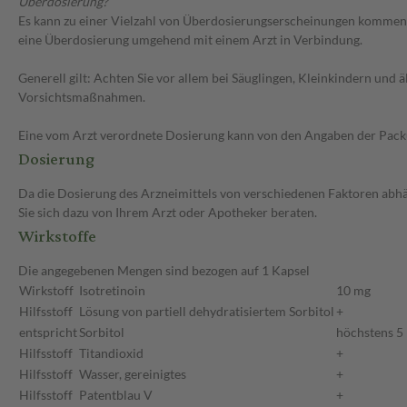
Überdosierung?
Es kann zu einer Vielzahl von Überdosierungserscheinungen kommen, u
eine Überdosierung umgehend mit einem Arzt in Verbindung.
Generell gilt: Achten Sie vor allem bei Säuglingen, Kleinkindern un
Vorsichtsmaßnahmen.
Eine vom Arzt verordnete Dosierung kann von den Angaben der Packun
Dosierung
Da die Dosierung des Arzneimittels von verschiedenen Faktoren abhän
Sie sich dazu von Ihrem Arzt oder Apotheker beraten.
Wirkstoffe
Die angegebenen Mengen sind bezogen auf 1 Kapsel
Wirkstoff
Isotretinoin
10 mg
Hilfsstoff
Lösung von partiell dehydratisiertem Sorbitol
+
entspricht
Sorbitol
höchstens 5
Hilfsstoff
Titandioxid
+
Hilfsstoff
Wasser, gereinigtes
+
Hilfsstoff
Patentblau V
+