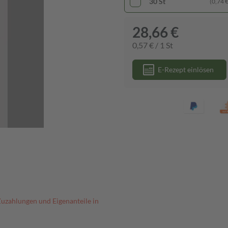
30 St
(0,74 € 
28,66 €
0,57 € / 1 St
E-Rezept einlösen
Zuzahlungen und Eigenanteile in