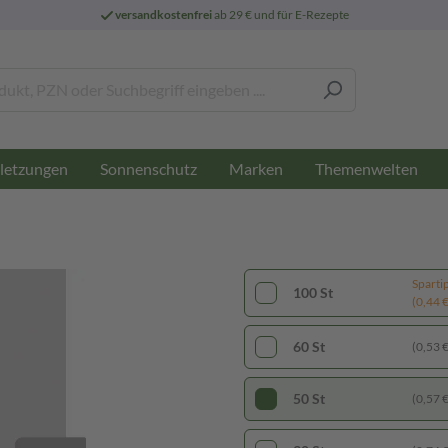
versandkostenfrei
ab 29 € und für E-Rezepte
letzungen
Sonnenschutz
Marken
Themenwelten
Sparti
100 St
(0,44 € 
60 St
(0,53 € 
50 St
(0,57 € 