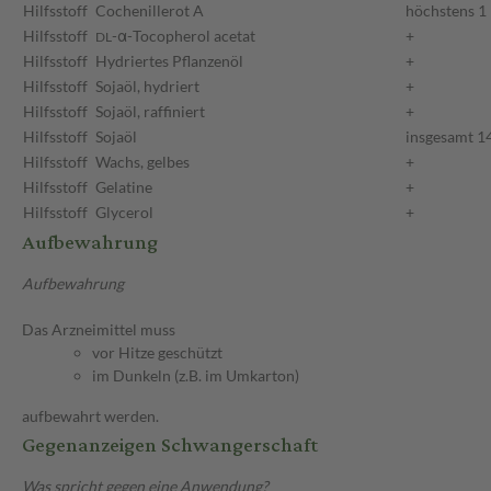
Hilfsstoff
Cochenillerot A
höchstens 1
Hilfsstoff
-α-Tocopherol acetat
+
DL
Hilfsstoff
Hydriertes Pflanzenöl
+
Hilfsstoff
Sojaöl, hydriert
+
Hilfsstoff
Sojaöl, raffiniert
+
Hilfsstoff
Sojaöl
insgesamt 1
Hilfsstoff
Wachs, gelbes
+
Hilfsstoff
Gelatine
+
Hilfsstoff
Glycerol
+
Aufbewahrung
Aufbewahrung
Das Arzneimittel muss
vor Hitze geschützt
im Dunkeln (z.B. im Umkarton)
aufbewahrt werden.
Gegenanzeigen Schwangerschaft
Was spricht gegen eine Anwendung?