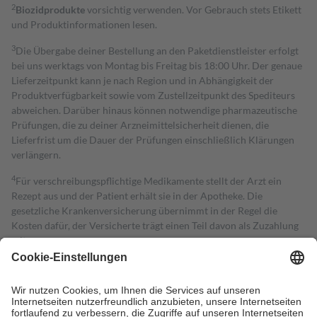
2
Biozidprodukte
vorsichtig verwenden. Vor Gebrauch stets Etikett
und Produktinformationen lesen.
3
Die Übergabe deiner Bestellung an den Paketdienstleister erfolgt
bei uns werktags von Montag bis Freitag bis 18:00 Uhr. Der genaue
Lieferzeitpunkt kann je nach Region und in Abhängigkeit der
Produktverfügbarkeit sowie vom Zustellzeitpunkt des Spediteurs
abweichen. Darüber hinaus können notwendige pharmazeutische
Prüfungen, die zu deiner Arzneimittelsicherheit dienen, die
Lieferfrist um die Dauer der Prüfungen einschließlich Klärungen
verlängern.
4
Für verschreibungspflichtige Medikamente stellt der Arzt ein
Rezept aus und der Patient erhält sie in der Apotheke. Die
gesetzliche Krankenversicherung übernimmt in der Regel die
Kosten dafür, der Versicherte trägt einen Teil davon als Zuzahlung
mit.
Grundsätzlich leisten Mitglieder Zuzahlungen in Höhe von zehn
Prozent des Abgabepreises,
mindestens
jedoch
fünf Euro
und
höchstens zehn Euro.
Es sind jedoch nie mehr als die tatsächlichen
Kosten der Leistung zu entrichten.
Diese Regeln gelten grundsätzlich auch für Online-Apotheken.