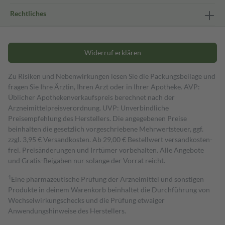
Rechtliches
Widerruf erklären
Zu Risiken und Nebenwirkungen lesen Sie die Packungsbeilage und
fragen Sie Ihre Ärztin, Ihren Arzt oder in Ihrer Apotheke. AVP:
Üblicher Apothekenverkaufspreis berechnet nach der
Arzneimittelpreisverordnung. UVP: Unverbindliche
Preisempfehlung des Herstellers. Die angegebenen Preise
beinhalten die gesetzlich vorgeschriebene Mehrwertsteuer, ggf.
zzgl. 3,95 € Versandkosten. Ab 29,00 € Bestell­wert versand­kosten­
frei. Preisänderungen und Irrtümer vorbehalten. Alle Angebote
und Gratis-Beigaben nur solange der Vorrat reicht.
1
Eine pharmazeutische Prüfung der Arzneimittel und sonstigen
Produkte in deinem Warenkorb beinhaltet die Durchführung von
Wechselwirkungschecks und die Prüfung etwaiger
Anwendungshinweise des Herstellers.