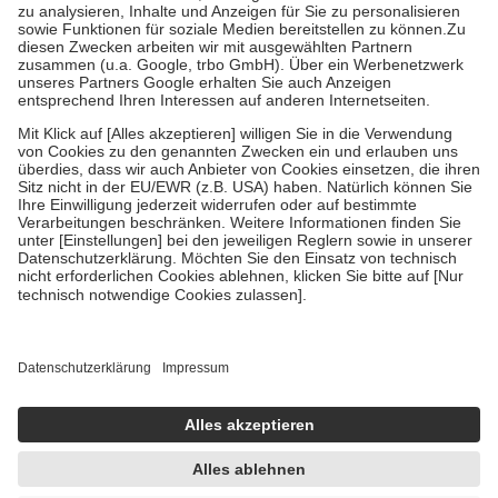
Bei Heilmitteln und häuslicher Krankenpflege beträgt die
Zuzahlung zehn Prozent der Kosten sowie zehn Euro je
Verordnung.
Um das Engagement der Versicherten für ihre eigene Gesundheit zu
stärken und die besondere Stellung der Familie zu unterstützen,
fallen
keine Zuzahlungen
an bei:
• Kindern und Jugendlichen bis zum vollendeten 18. Lebensjahr
mit Ausnahme der Fahrkosten
• Untersuchungen zur Vorsorge und Früherkennung, die von der
GKV getragen werden
• empfohlenen Schutzimpfungen
• Harn- und Blutteststreifen
Wir nutzen Trusted Shops als unabhängigen Dienstleister für die
Einholung von Bewertungen. Trusted Shops hat Maßnahmen
getroffen, um sicherzustellen, dass es sich um echte Bewertungen
handelt. Mehr Informationen findest du hier:
https://help.etrusted.com/hc/de/articles/4419944605341
Einige Bilder und Inhalte wurden unter Zuhilfenahme künstlicher
Intelligenz erstellt.