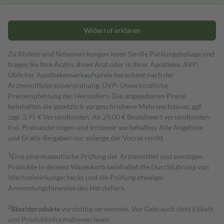
Widerruf erklären
Zu Risiken und Nebenwirkungen lesen Sie die Packungsbeilage und
fragen Sie Ihre Ärztin, Ihren Arzt oder in Ihrer Apotheke. AVP:
Üblicher Apothekenverkaufspreis berechnet nach der
Arzneimittelpreisverordnung. UVP: Unverbindliche
Preisempfehlung des Herstellers. Die angegebenen Preise
beinhalten die gesetzlich vorgeschriebene Mehrwertsteuer, ggf.
zzgl. 3,95 € Versandkosten. Ab 29,00 € Bestell­wert versand­kosten­
frei. Preisänderungen und Irrtümer vorbehalten. Alle Angebote
und Gratis-Beigaben nur solange der Vorrat reicht.
1
Eine pharmazeutische Prüfung der Arzneimittel und sonstigen
Produkte in deinem Warenkorb beinhaltet die Durchführung von
Wechselwirkungschecks und die Prüfung etwaiger
Anwendungshinweise des Herstellers.
2
Biozidprodukte
vorsichtig verwenden. Vor Gebrauch stets Etikett
und Produktinformationen lesen.