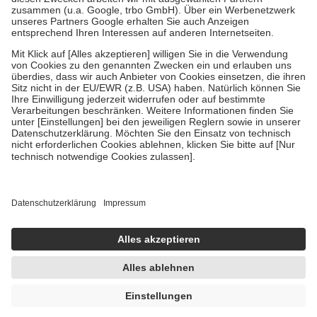
Verordnung.
Um das Engagement der Versicherten für ihre eigene Gesundheit zu
stärken und die besondere Stellung der Familie zu unterstützen,
fallen
keine Zuzahlungen
an bei:
• Kindern und Jugendlichen bis zum vollendeten 18. Lebensjahr
mit Ausnahme der Fahrkosten
• Untersuchungen zur Vorsorge und Früherkennung, die von der
GKV getragen werden
• empfohlenen Schutzimpfungen
• Harn- und Blutteststreifen
Wir nutzen Trusted Shops als unabhängigen Dienstleister für die
Einholung von Bewertungen. Trusted Shops hat Maßnahmen
getroffen, um sicherzustellen, dass es sich um echte Bewertungen
handelt. Mehr Informationen findest du hier:
https://help.etrusted.com/hc/de/articles/4419944605341
Einige Bilder und Inhalte wurden unter Zuhilfenahme künstlicher
Intelligenz erstellt.