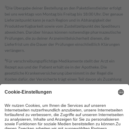
3
Die Übergabe deiner Bestellung an den Paketdienstleister erfolgt
bei uns werktags von Montag bis Freitag bis 18:00 Uhr. Der genaue
Lieferzeitpunkt kann je nach Region und in Abhängigkeit der
Produktverfügbarkeit sowie vom Zustellzeitpunkt des Spediteurs
abweichen. Darüber hinaus können notwendige pharmazeutische
Prüfungen, die zu deiner Arzneimittelsicherheit dienen, die
Lieferfrist um die Dauer der Prüfungen einschließlich Klärungen
verlängern.
4
Für verschreibungspflichtige Medikamente stellt der Arzt ein
Rezept aus und der Patient erhält sie in der Apotheke. Die
gesetzliche Krankenversicherung übernimmt in der Regel die
Kosten dafür, der Versicherte trägt einen Teil davon als Zuzahlung
mit.
Grundsätzlich leisten Mitglieder Zuzahlungen in Höhe von zehn
Prozent des Abgabepreises,
mindestens
jedoch
fünf Euro
und
höchstens zehn Euro.
Es sind jedoch nie mehr als die tatsächlichen
Kosten der Leistung zu entrichten.
Diese Regeln gelten grundsätzlich auch für Online-Apotheken.
Bei Heilmitteln und häuslicher Krankenpflege beträgt die
Zuzahlung zehn Prozent der Kosten sowie zehn Euro je