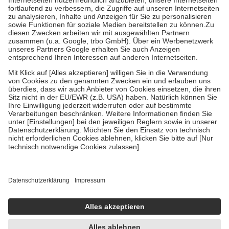
Diese Regeln gelten grundsätzlich auch für Online-Apotheken.
Bei Heilmitteln und häuslicher Krankenpflege beträgt die
Zuzahlung zehn Prozent der Kosten sowie zehn Euro je
Verordnung.
Um das Engagement der Versicherten für ihre eigene Gesundheit zu
stärken und die besondere Stellung der Familie zu unterstützen,
fallen
keine Zuzahlungen
an bei:
• Kindern und Jugendlichen bis zum vollendeten 18. Lebensjahr
mit Ausnahme der Fahrkosten
• Untersuchungen zur Vorsorge und Früherkennung, die von der
GKV getragen werden
• empfohlenen Schutzimpfungen
• Harn- und Blutteststreifen
Wir nutzen Trusted Shops als unabhängigen Dienstleister für die
Einholung von Bewertungen. Trusted Shops hat Maßnahmen
getroffen, um sicherzustellen, dass es sich um echte Bewertungen
handelt. Mehr Informationen findest du hier:
https://help.etrusted.com/hc/de/articles/4419944605341
Einige Bilder und Inhalte wurden unter Zuhilfenahme künstlicher