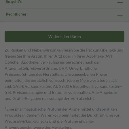
So geht's
Rechtliches
Widerruf erklären
Zu Risiken und Nebenwirkungen lesen Sie die Packungsbeilage und
fragen Sie Ihre Ärztin, Ihren Arzt oder in Ihrer Apotheke. AVP:
Üblicher Apothekenverkaufspreis berechnet nach der
Arzneimittelpreisverordnung. UVP: Unverbindliche
Preisempfehlung des Herstellers. Die angegebenen Preise
beinhalten die gesetzlich vorgeschriebene Mehrwertsteuer, ggf.
zzgl. 3,95 € Versandkosten. Ab 29,00 € Bestell­wert versand­kosten­
frei. Preisänderungen und Irrtümer vorbehalten. Alle Angebote
und Gratis-Beigaben nur solange der Vorrat reicht.
1
Eine pharmazeutische Prüfung der Arzneimittel und sonstigen
Produkte in deinem Warenkorb beinhaltet die Durchführung von
Wechselwirkungschecks und die Prüfung etwaiger
Anwendungshinweise des Herstellers.