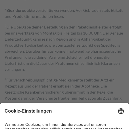
2
Biozidprodukte
vorsichtig verwenden. Vor Gebrauch stets Etikett
und Produktinformationen lesen.
3
Die Übergabe deiner Bestellung an den Paketdienstleister erfolgt
bei uns werktags von Montag bis Freitag bis 18:00 Uhr. Der genaue
Lieferzeitpunkt kann je nach Region und in Abhängigkeit der
Produktverfügbarkeit sowie vom Zustellzeitpunkt des Spediteurs
abweichen. Darüber hinaus können notwendige pharmazeutische
Prüfungen, die zu deiner Arzneimittelsicherheit dienen, die
Lieferfrist um die Dauer der Prüfungen einschließlich Klärungen
verlängern.
4
Für verschreibungspflichtige Medikamente stellt der Arzt ein
Rezept aus und der Patient erhält sie in der Apotheke. Die
gesetzliche Krankenversicherung übernimmt in der Regel die
Kosten dafür, der Versicherte trägt einen Teil davon als Zuzahlung
mit.
Grundsätzlich leisten Mitglieder Zuzahlungen in Höhe von zehn
Prozent des Abgabepreises,
mindestens
jedoch
fünf Euro
und
höchstens zehn Euro.
Es sind jedoch nie mehr als die tatsächlichen
Kosten der Leistung zu entrichten.