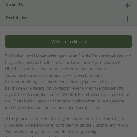
So geht's
Rechtliches
Widerruf erklären
Zu Risiken und Nebenwirkungen lesen Sie die Packungsbeilage und
fragen Sie Ihre Ärztin, Ihren Arzt oder in Ihrer Apotheke. AVP:
Üblicher Apothekenverkaufspreis berechnet nach der
Arzneimittelpreisverordnung. UVP: Unverbindliche
Preisempfehlung des Herstellers. Die angegebenen Preise
beinhalten die gesetzlich vorgeschriebene Mehrwertsteuer, ggf.
zzgl. 3,95 € Versandkosten. Ab 29,00 € Bestell­wert versand­kosten­
frei. Preisänderungen und Irrtümer vorbehalten. Alle Angebote
und Gratis-Beigaben nur solange der Vorrat reicht.
1
Eine pharmazeutische Prüfung der Arzneimittel und sonstigen
Produkte in deinem Warenkorb beinhaltet die Durchführung von
Wechselwirkungschecks und die Prüfung etwaiger