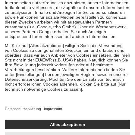
Kosten der Leistung zu entrichten.
Diese Regeln gelten grundsätzlich auch für Online-Apotheken.
Bei Heilmitteln und häuslicher Krankenpflege beträgt die
Zuzahlung zehn Prozent der Kosten sowie zehn Euro je
Verordnung.
Um das Engagement der Versicherten für ihre eigene Gesundheit zu
stärken und die besondere Stellung der Familie zu unterstützen,
fallen
keine Zuzahlungen
an bei:
• Kindern und Jugendlichen bis zum vollendeten 18. Lebensjahr
mit Ausnahme der Fahrkosten
• Untersuchungen zur Vorsorge und Früherkennung, die von der
GKV getragen werden
• empfohlenen Schutzimpfungen
• Harn- und Blutteststreifen
Wir nutzen Trusted Shops als unabhängigen Dienstleister für die
Einholung von Bewertungen. Trusted Shops hat Maßnahmen
getroffen, um sicherzustellen, dass es sich um echte Bewertungen
handelt. Mehr Informationen findest du hier:
https://help.etrusted.com/hc/de/articles/4419944605341
Einige Bilder und Inhalte wurden unter Zuhilfenahme künstlicher