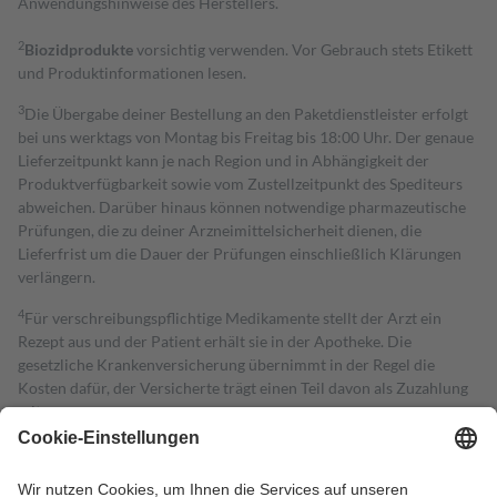
Anwendungshinweise des Herstellers.
2
Biozidprodukte
vorsichtig verwenden. Vor Gebrauch stets Etikett
und Produktinformationen lesen.
3
Die Übergabe deiner Bestellung an den Paketdienstleister erfolgt
bei uns werktags von Montag bis Freitag bis 18:00 Uhr. Der genaue
Lieferzeitpunkt kann je nach Region und in Abhängigkeit der
Produktverfügbarkeit sowie vom Zustellzeitpunkt des Spediteurs
abweichen. Darüber hinaus können notwendige pharmazeutische
Prüfungen, die zu deiner Arzneimittelsicherheit dienen, die
Lieferfrist um die Dauer der Prüfungen einschließlich Klärungen
verlängern.
4
Für verschreibungspflichtige Medikamente stellt der Arzt ein
Rezept aus und der Patient erhält sie in der Apotheke. Die
gesetzliche Krankenversicherung übernimmt in der Regel die
Kosten dafür, der Versicherte trägt einen Teil davon als Zuzahlung
mit.
Grundsätzlich leisten Mitglieder Zuzahlungen in Höhe von zehn
Prozent des Abgabepreises,
mindestens
jedoch
fünf Euro
und
höchstens zehn Euro.
Es sind jedoch nie mehr als die tatsächlichen