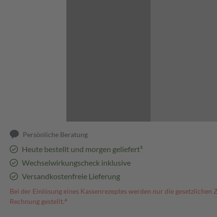
Abbildung kann abweichen
Persönliche Beratung
Heute bestellt und morgen geliefert³
Wechselwirkungscheck inklusive
Versandkostenfreie Lieferung
Bei der Einlösung eines Kassenrezeptes werden nur die gesetzlichen 
Rechnung gestellt.⁴