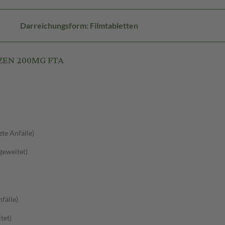
Darreichungsform: Filmtabletten
 ZEN 200MG FTA
zte Anfälle)
sgeweitet)
fälle)
tet)