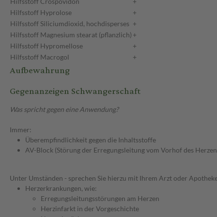
Hilfsstoff
Crospovidon
+
Hilfsstoff
Hyprolose
+
Hilfsstoff
Siliciumdioxid, hochdisperses
+
Hilfsstoff
Magnesium stearat (pflanzlich)
+
Hilfsstoff
Hypromellose
+
Hilfsstoff
Macrogol
+
Aufbewahrung
Gegenanzeigen Schwangerschaft
Was spricht gegen eine Anwendung?
Immer:
Überempfindlichkeit gegen die Inhaltsstoffe
AV-Block (Störung der Erregungsleitung vom Vorhof des Herzen
Unter Umständen - sprechen Sie hierzu mit Ihrem Arzt oder Apotheke
Herzerkrankungen, wie:
Erregungsleitungsstörungen am Herzen
Herzinfarkt in der Vorgeschichte