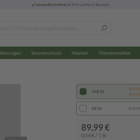
versandkostenfrei
ab 29 € und für E-Rezepte
letzungen
Sonnenschutz
Marken
Themenwelten
Sparti
168 St
(0,54 € 
56 St
(0,83 € 
89,99 €
0,54 € / 1 St