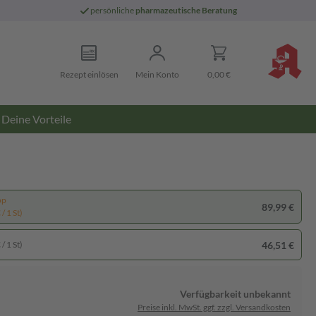
persönliche
pharmazeutische Beratung
Rezept einlösen
Mein Konto
0,00 €
Deine Vorteile
pp
89,99 €
/ 1 St)
46,51 €
/ 1 St)
Verfügbarkeit unbekannt
Preise inkl. MwSt. ggf. zzgl. Versandkosten