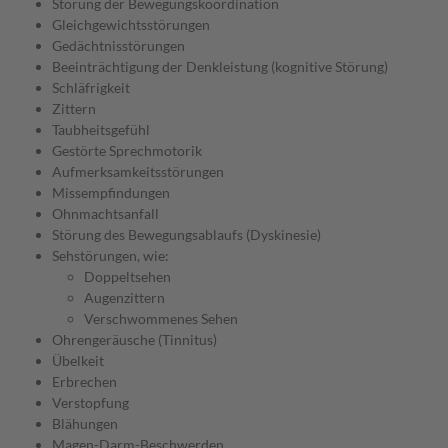
Störung der Bewegungskoordination
Gleichgewichtsstörungen
Gedächtnisstörungen
Beeinträchtigung der Denkleistung (kognitive Störung)
Schläfrigkeit
Zittern
Taubheitsgefühl
Gestörte Sprechmotorik
Aufmerksamkeitsstörungen
Missempfindungen
Ohnmachtsanfall
Störung des Bewegungsablaufs (Dyskinesie)
Sehstörungen, wie:
Doppeltsehen
Augenzittern
Verschwommenes Sehen
Ohrengeräusche (Tinnitus)
Übelkeit
Erbrechen
Verstopfung
Blähungen
Magen-Darm-Beschwerden