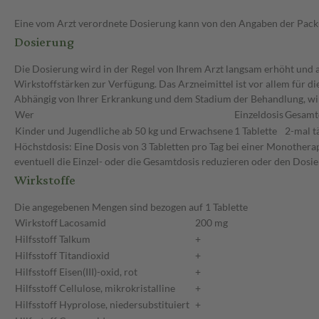
Eine vom Arzt verordnete Dosierung kann von den Angaben der Packun
Dosierung
Die Dosierung wird in der Regel von Ihrem Arzt langsam erhöht und au
Wirkstoffstärken zur Verfügung. Das Arzneimittel ist vor allem für d
Abhängig von Ihrer Erkrankung und dem Stadium der Behandlung, wir
Wer
Einzeldosis
Gesamt
Kinder und Jugendliche ab 50 kg und Erwachsene
1 Tablette
2-mal t
Höchstdosis: Eine Dosis von 3 Tabletten pro Tag bei einer Monothera
eventuell die Einzel- oder die Gesamtdosis reduzieren oder den Dosi
Wirkstoffe
Die angegebenen Mengen sind bezogen auf 1 Tablette
Wirkstoff
Lacosamid
200 mg
Hilfsstoff
Talkum
+
Hilfsstoff
Titandioxid
+
Hilfsstoff
Eisen(III)-oxid, rot
+
Hilfsstoff
Cellulose, mikrokristalline
+
Hilfsstoff
Hyprolose, niedersubstituiert
+