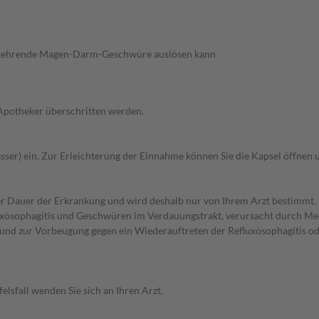
derkehrende Magen-Darm-Geschwüre auslösen kann
 Apotheker überschritten werden.
Wasser) ein. Zur Erleichterung der Einnahme können Sie die Kapsel öffne
r Dauer der Erkrankung und wird deshalb nur von Ihrem Arzt bestimmt
ösophagitis und Geschwüren im Verdauungstrakt, verursacht durch Med
 und zur Vorbeugung gegen ein Wiederauftreten der Refluxösophagitis o
lsfall wenden Sie sich an Ihren Arzt.