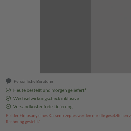
Abbildung kann abweichen
Persönliche Beratung
Heute bestellt und morgen geliefert³
Wechselwirkungscheck inklusive
Versandkostenfreie Lieferung
Bei der Einlösung eines Kassenrezeptes werden nur die gesetzlichen 
Rechnung gestellt.⁴