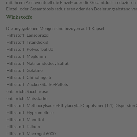
mit Ihrem Arzt eventuell die Einzel- oder die Gesamtdosis reduziere
Einzel- oder Gesamtdosis reduzieren oder den Dosierungsabstand ve
Wirkstoffe
Die angegebenen Mengen sind bezogen auf 1 Kapsel
Hilfsstoff
Lansoprazol
Hilfsstoff
Titandioxid
Hilfsstoff
Polysorbat 80
Hilfsstoff
Meglumin
Hilfsstoff
Natriumdodecylsulfat
Hilfsstoff
Gelatine
Hilfsstoff
Chinolingelb
Hilfsstoff
Zucker-Stärke-Pellets
entspricht
Saccharose
entspricht
Maisstärke
Hilfsstoff
Methacrylsäure-Ethylacrylat-Copolymer (1:1) Dispersion
Hilfsstoff
Hypromellose
Hilfsstoff
Mannitol
Hilfsstoff
Talkum
Hilfsstoff
Macrogol 6000