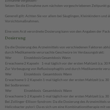
Einnahme vergessen?
Setzen Sie die Einnahme zum nächsten vorgeschriebenen Zeitpunkt gan
Generell gilt: Achten Sie vor allem bei Säuglingen, Kleinkindern un
Vorsichtsmaßnahmen.
Eine vom Arzt verordnete Dosierung kann von den Angaben der Packun
Dosierung
Da die Dosierung des Arzneimittels von verschiedenen Faktoren abhä
durch Medikamente verursachte Geschwüre im Verdauungstrakt:
Wer
Einzeldosis
Gesamtdosis
Wann
Erwachsene
2 Kapseln
1-mal täglich
vor der ersten Mahlzeit (ca. 30
Zur Vorbeugung von Refluxösophagitis und durch Medikamente veru
Wer
Einzeldosis
Gesamtdosis
Wann
Erwachsene
1-2 Kapseln
1-mal täglich
vor der ersten Mahlzeit (ca. 3
Bei Sodbrennen:
Wer
Einzeldosis
Gesamtdosis
Wann
Erwachsene
1-2 Kapseln
1-mal täglich
vor der ersten Mahlzeit (ca. 3
Bei Zollinger-Ellison-Syndrom: Da die Dosierung des Arzneimittels vo
Helicobacter pylori: Da es sich um eine Kombinationstherapie mit v