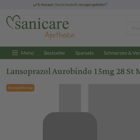
3
E-Rezept:
Heute bestellt,
morgen geliefert
Menü
Bestseller
Sparsets
Schmerzen & Ver
Lansoprazol Aurobindo 15mg 28 St 
Rezeptpflichtig