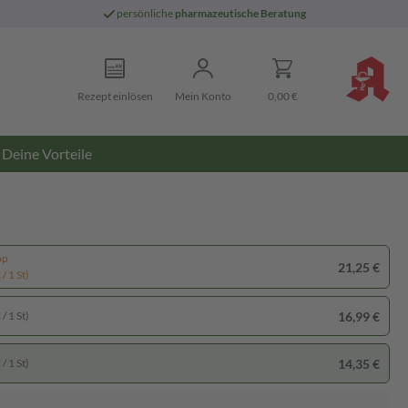
persönliche
pharmazeutische Beratung
Rezept einlösen
Mein Konto
0,00 €
Deine Vorteile
pp
21,25 €
/ 1 St)
16,99 €
/ 1 St)
14,35 €
/ 1 St)