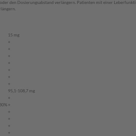
n oder den Dosierungsabstand verlängern. Patienten mit einer Leberfunkt
rlängern.
15 mg
+
+
+
+
+
+
+
95,1-108,7 mg
+
 30%
+
+
+
+
+