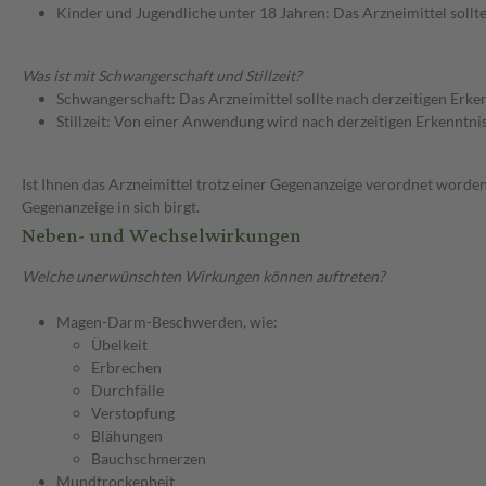
Kinder und Jugendliche unter 18 Jahren: Das Arzneimittel sollt
Was ist mit Schwangerschaft und Stillzeit?
Schwangerschaft: Das Arzneimittel sollte nach derzeitigen Erk
Stillzeit: Von einer Anwendung wird nach derzeitigen Erkenntniss
Ist Ihnen das Arzneimittel trotz einer Gegenanzeige verordnet worden
Gegenanzeige in sich birgt.
Neben- und Wechselwirkungen
Welche unerwünschten Wirkungen können auftreten?
Magen-Darm-Beschwerden, wie:
Übelkeit
Erbrechen
Durchfälle
Verstopfung
Blähungen
Bauchschmerzen
Mundtrockenheit