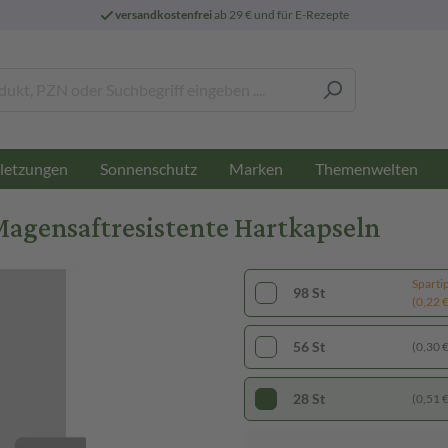
versandkostenfrei
ab 29 € und für E-Rezepte
letzungen
Sonnenschutz
Marken
Themenwelten
Magensaftresistente Hartkapseln
Sparti
98 St
(0,22 € 
56 St
(0,30 € 
28 St
(0,51 € 